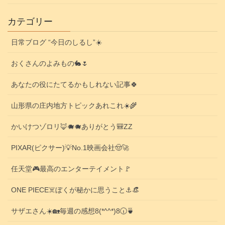
カテゴリー
日常ブログ “今日のしるし”☀️
おくさんのよみもの🐇🌷
あなたの役にたてるかもしれない記事🍀
山形県の庄内地方トピックあれこれ☀️🌾
かいけつゾロリ🦊🐗🐗ありがとう🎒ZZ
PIXAR(ピクサー)💡No.1映画会社🤠🚀
任天堂🎮️最高のエンターテイメント🚩
ONE PIECE☠️ぼくが秘かに思うこと⚓️👒
サザエさん☀️🏡毎週の感想8(*^^*)8🕡️🍵