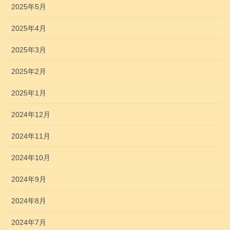
2025年5月
2025年4月
2025年3月
2025年2月
2025年1月
2024年12月
2024年11月
2024年10月
2024年9月
2024年8月
2024年7月