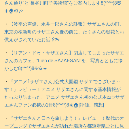
さん通り”と“長谷川町子美術館”をご案内します8(*^^*)8🌸
☀️🏠️🎨🎶
・
【波平の声優、永井一郎さんの訃報】サザエさんの町、
東京の桜新町のサザエさん像の前に、たくさんの献花とお
供えがされていたお話🥀🌸
・
【リアン・ドゥ・サザエさん】閉店してしまったサザエ
さんのカフェ、“Lien de SAZAESAN”を、写真とともに懐
かしむ8(*^^*)8☕️🌸☀️
・
『アニメ｢サザエさん｣公式大図鑑 サザエでございま～
す！』レビュー！アニメ サザエさんに関する基本情報が
たっぷり詰まった、アニメ サザエさん初の公式本📖✨サザ
エさんファン必携の1冊8(*^^*)8☀️🏠️[評価、感想]
・
『サザエさんと日本を旅しよう！』レビュー！歴代のオ
ープニングでサザエさんが訪れた場所を都道府県ごとに見