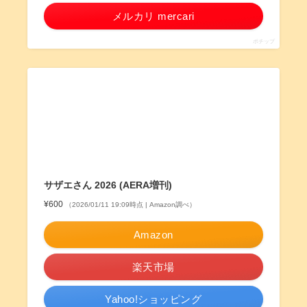
メルカリ mercari
ポチップ
サザエさん 2026 (AERA増刊)
¥600
（2026/01/11 19:09時点 | Amazon調べ）
Amazon
楽天市場
Yahoo!ショッピング