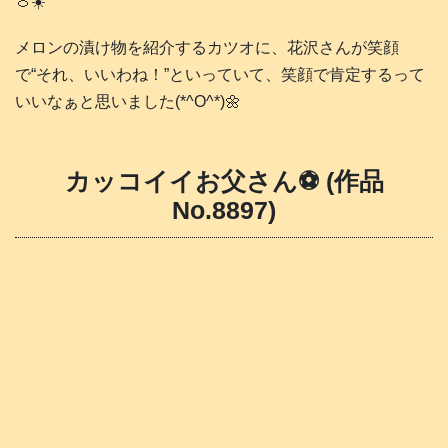
🍈☀️
メロンの漬け物を紹介するカツオに、花沢さんが笑顔
で“それ、いいわね！”といっていて、笑顔で肯定するって
いいなぁと思いました(*^O^*)🌼
カッコイイお父さん⚽️ (作品
No.8897)