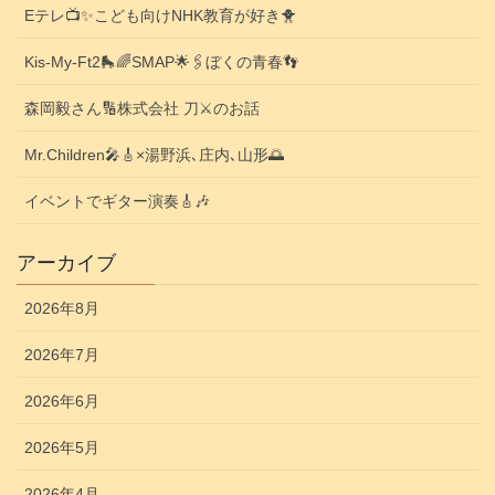
Eテレ📺️✨こども向けNHK教育が好き🐥
Kis-My-Ft2🛼🌈SMAP🌟🖇️ぼくの青春👣
森岡毅さん🔢株式会社 刀⚔️のお話
Mr.Children🎤🎸×湯野浜､庄内､山形🌅
イベントでギター演奏🎸🎶
アーカイブ
2026年8月
2026年7月
2026年6月
2026年5月
2026年4月