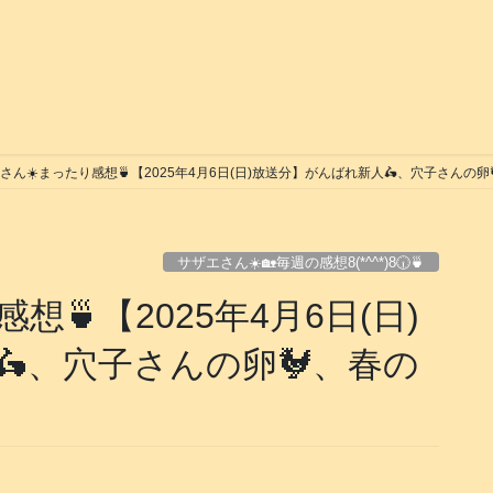
ん️️️️️️️️️️️☀️まったり感想🍵【2025年4月6日(日)放送分】がんばれ新人🛵、穴子さん
サザエさん☀️🏡毎週の感想8(*^^*)8🕡️🍵
まったり感想🍵【2025年4月6日(日)
、穴子さんの卵🐓、春の