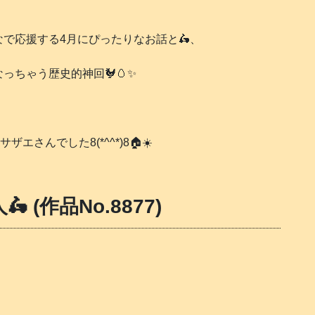
で応援する4月にぴったりなお話と🛵、
ちゃう歴史的神回🐓🥚✨
、
んでした8(*^^*)8🏠️☀️
 (作品No.8877)