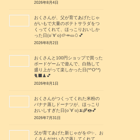
2026年8月4日
おくさんが、父が育てあげたじゃ
がいもで大量のポテトサラダをつ
くってくれて、ほっこりおいしか
った日(о´∀`о)🥔🥕🥒🥚💕
2026年8月2日
おくさんと100円ショップで買った
ボードゲームで遊んで、白熱して
盛り上がって楽しかった日(*^O^*)
🐈‍⬛♟️💕
2026年8月1日
おくさんがつくってくれた米粉の
バナナ蒸しドーナツが、ほっこり
おいしすぎた日(о´∀`о)🍌🌾🍩💕
2026年7月31日
父が育てあげた新じゃがを🥔✨️、お
くさんがせいろで蒸してくれて