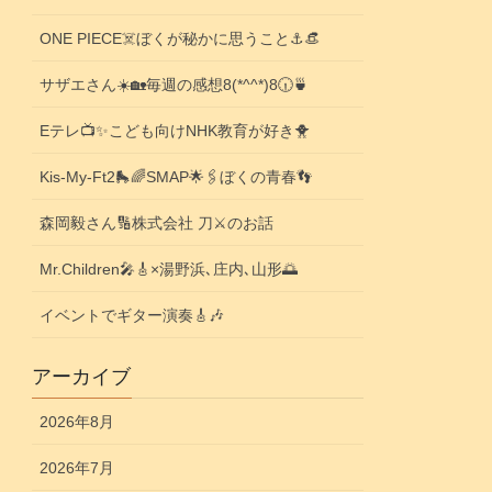
ONE PIECE☠️ぼくが秘かに思うこと⚓️👒
サザエさん☀️🏡毎週の感想8(*^^*)8🕡️🍵
Eテレ📺️✨こども向けNHK教育が好き🐥
Kis-My-Ft2🛼🌈SMAP🌟🖇️ぼくの青春👣
森岡毅さん🔢株式会社 刀⚔️のお話
Mr.Children🎤🎸×湯野浜､庄内､山形🌅
イベントでギター演奏🎸🎶
アーカイブ
2026年8月
2026年7月