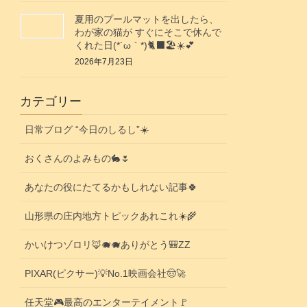
夏用のプールマットを出したら、
わが家の猫が すぐにそこで休んで
くれた日(⁠*⁠´⁠ω⁠｀⁠*⁠)🐈‍⬛🏖️☀️💕
2026年7月23日
カテゴリー
日常ブログ “今日のしるし”☀️
おくさんのよみもの🐇🌷
あなたの役にたてるかもしれない記事🍀
山形県の庄内地方トピックあれこれ☀️🌾
かいけつゾロリ🦊🐗🐗ありがとう🎒ZZ
PIXAR(ピクサー)💡No.1映画会社🤠🚀
任天堂🎮️最高のエンターテイメント🚩