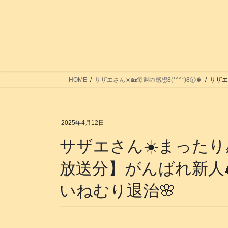
コ
ナ
ン
ビ
テ
ゲ
ン
ー
ツ
シ
へ
ョ
ス
ン
HOME
サザエさん☀️🏡毎週の感想8(*^^*)8🕡️🍵
サザエさ
キ
に
ッ
移
プ
動
2025年4月12日
サザエさん️️️️️️️️️️️☀️
放送分】がんばれ新人
いねむり退治🌸