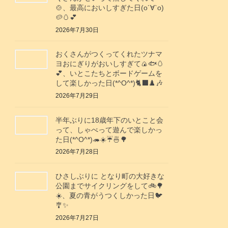
🍲、最高においしすぎた日(о´∀`о)
🥔🥚💕
2026年7月30日
おくさんがつくってくれたツナマ
ヨおにぎりがおいしすぎて🍙🐟️🥚
💕、いとこたちとボードゲームを
して楽しかった日(*^O^*)🐈‍⬛♟️🎶
2026年7月29日
半年ぶりに18歳年下のいとこと会
って、しゃべって遊んで楽しかっ
た日(*^O^*)🦔☀️☔🍜🌳
2026年7月28日
ひさしぶりに となり町の大好きな
公園までサイクリングをして🚲️🌳
☀️、夏の青がうつくしかった日🐦️
🎐✨️
2026年7月27日