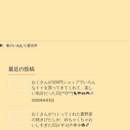
の卵🐓、春のいねむり退治🌸
最近の投稿
おくさんが100円ショップでいろん
なトイを買ってきてくれて、楽し
い気分だった日(*^O^*)🐤🐸🍩🎮️🎶
2026年8月5日
おくさんがつくってくれた夏野菜
の焼きびたしが、めちゃくちゃお
いしすぎた日(о´∀`о)🍅🧅🫑🎃💕