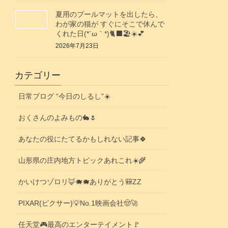
夏用のプールマットを出したら、
わが家の猫が すぐにそこで休んで
くれた日(⁠*⁠´⁠ω⁠｀⁠*⁠)🐈‍⬛🏖️☀️💕
2026年7月23日
カテゴリー
日常ブログ “今日のしるし”☀️
おくさんのよみもの🐇🌷
あなたの役にたてるかもしれない記事🍀
山形県の庄内地方トピックあれこれ☀️🌾
かいけつゾロリ🦊🐗🐗ありがとう🎒ZZ
PIXAR(ピクサー)💡No.1映画会社🤠🚀
任天堂🎮️最高のエンターテイメント🚩