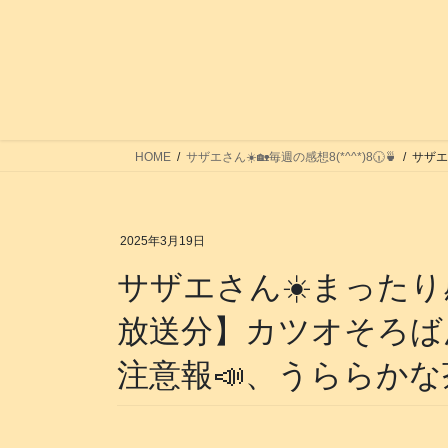
コ
ナ
ン
ビ
テ
ゲ
ン
ー
ツ
シ
へ
ョ
ス
ン
HOME
サザエさん☀️🏡毎週の感想8(*^^*)8🕡️🍵
サザエ
キ
に
ッ
移
プ
動
2025年3月19日
サザエさん️️️️️️️️☀️ま
放送分】カツオそろば
注意報📣、うららかな