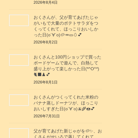
2026年8月4日
おくさんが、父が育てあげたじゃ
がいもで大量のポテトサラダをつ
くってくれて、ほっこりおいしか
った日(о´∀`о)🥔🥕🥒🥚💕
2026年8月2日
おくさんと100円ショップで買った
ボードゲームで遊んで、白熱して
盛り上がって楽しかった日(*^O^*)
🐈‍⬛♟️💕
2026年8月1日
おくさんがつくってくれた米粉の
バナナ蒸しドーナツが、ほっこり
おいしすぎた日(о´∀`о)🍌🌾🍩💕
2026年7月31日
父が育てあげた新じゃがを🥔✨️、お
くさんがせいろで蒸してくれて