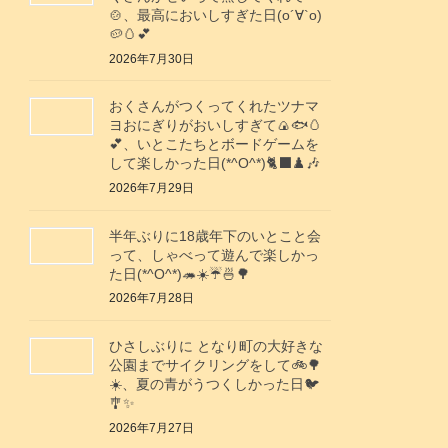
🍲、最高においしすぎた日(о´∀`о)
🥔🥚💕
2026年7月30日
おくさんがつくってくれたツナマ
ヨおにぎりがおいしすぎて🍙🐟️🥚
💕、いとこたちとボードゲームを
して楽しかった日(*^O^*)🐈‍⬛♟️🎶
2026年7月29日
半年ぶりに18歳年下のいとこと会
って、しゃべって遊んで楽しかっ
た日(*^O^*)🦔☀️☔🍜🌳
2026年7月28日
ひさしぶりに となり町の大好きな
公園までサイクリングをして🚲️🌳
☀️、夏の青がうつくしかった日🐦️
🎐✨️
2026年7月27日