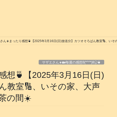
さん️️️️️️️️☀️まったり感想🍵【2025年3月16日(日)放送分】カツオそろばん教室🔢
サザエさん☀️🏡毎週の感想8(*^^*)8🕡️🍵
ったり感想🍵【2025年3月16日(日)
ん教室🔢、いその家、大声
茶の間☀️