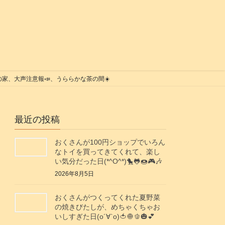
、いその家、大声注意報📣、うららかな茶の間☀️
最近の投稿
おくさんが100円ショップでいろん
なトイを買ってきてくれて、楽し
い気分だった日(*^O^*)🐤🐸🍩🎮️🎶
2026年8月5日
おくさんがつくってくれた夏野菜
の焼きびたしが、めちゃくちゃお
いしすぎた日(о´∀`о)🍅🧅🫑🎃💕