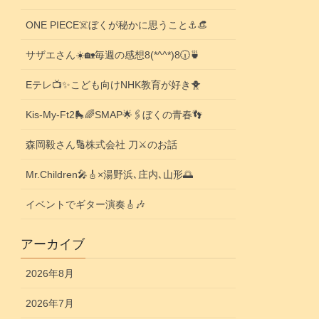
ONE PIECE☠️ぼくが秘かに思うこと⚓️👒
サザエさん☀️🏡毎週の感想8(*^^*)8🕡️🍵
Eテレ📺️✨こども向けNHK教育が好き🐥
Kis-My-Ft2🛼🌈SMAP🌟🖇️ぼくの青春👣
森岡毅さん🔢株式会社 刀⚔️のお話
Mr.Children🎤🎸×湯野浜､庄内､山形🌅
イベントでギター演奏🎸🎶
アーカイブ
2026年8月
2026年7月