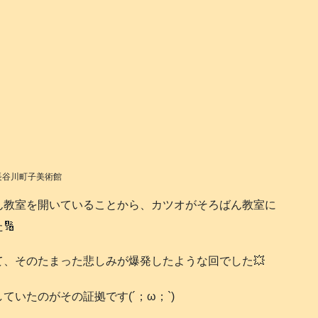
️長谷川町子美術館
ん教室を開いていることから、カツオがそろばん教室に
🔢
、そのたまった悲しみが爆発したような回でした💥
いたのがその証拠です(´；ω；`)