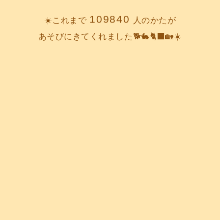
109840
☀️これまで
人のかたが
あそびにきてくれました🐕️🐇🐈‍⬛🏡☀️