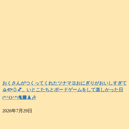
おくさんがつくってくれたツナマヨおにぎりがおいしすぎて
🍙🐟️🥚💕、いとこたちとボードゲームをして楽しかった日
(*^O^*)🐈‍⬛♟️🎶
2026年7月29日