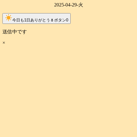
2025-04-29-火
clear_day
今日も1日ありがとう🌷ボタン
0
送信中です
×