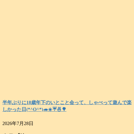
半年ぶりに18歳年下のいとこと会って、しゃべって遊んで楽
しかった日(*^O^*)🦔☀️☔🍜🌳
2026年7月28日