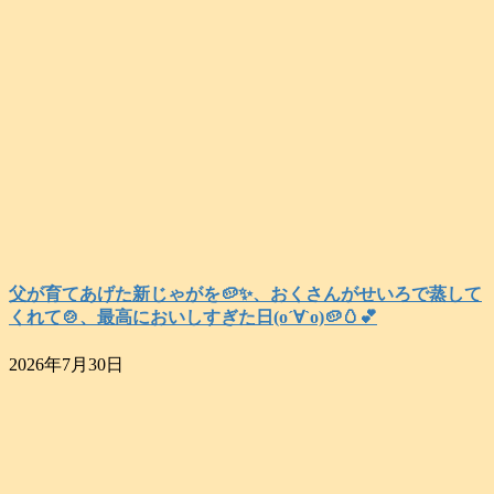
父が育てあげた新じゃがを🥔✨️、おくさんがせいろで蒸して
くれて🍲、最高においしすぎた日(о´∀`о)🥔🥚💕
2026年7月30日