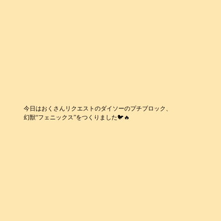
今日はおくさんリクエストのダイソーのプチブロック、
幻獣“フェニックス”をつくりました🐦️🔥