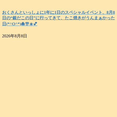
おくさんといっしょに1年に1日のスペシャルイベント、8月8
日の“銀だこの日”に行ってきて、たこ焼きがうんまぁかった
日(*^O^*)🐙🎊☀️💕
2026年8月8日