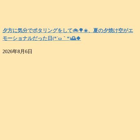
夕方に気分でポタリングをして🚲️🌳☀️、夏の夕焼け空がエ
モーショナルだった日(⁠*⁠´⁠ω⁠｀⁠*⁠)🌅🍀
2026年8月6日