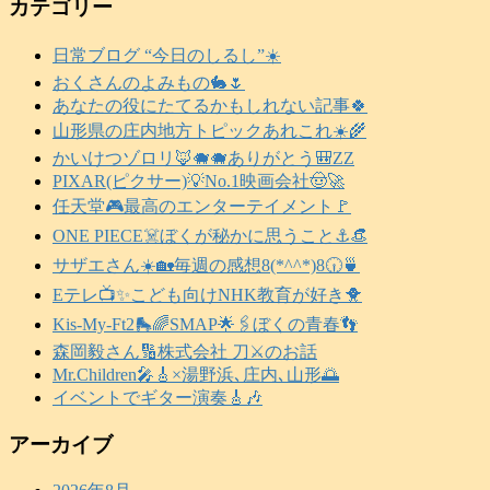
カテゴリー
日常ブログ “今日のしるし”☀️
おくさんのよみもの🐇🌷
あなたの役にたてるかもしれない記事🍀
山形県の庄内地方トピックあれこれ☀️🌾
かいけつゾロリ🦊🐗🐗ありがとう🎒ZZ
PIXAR(ピクサー)💡No.1映画会社🤠🚀
任天堂🎮️最高のエンターテイメント🚩
ONE PIECE☠️ぼくが秘かに思うこと⚓️👒
サザエさん☀️🏡毎週の感想8(*^^*)8🕡️🍵
Eテレ📺️✨こども向けNHK教育が好き🐥
Kis-My-Ft2🛼🌈SMAP🌟🖇️ぼくの青春👣
森岡毅さん🔢株式会社 刀⚔️のお話
Mr.Children🎤🎸×湯野浜､庄内､山形🌅
イベントでギター演奏🎸🎶
アーカイブ