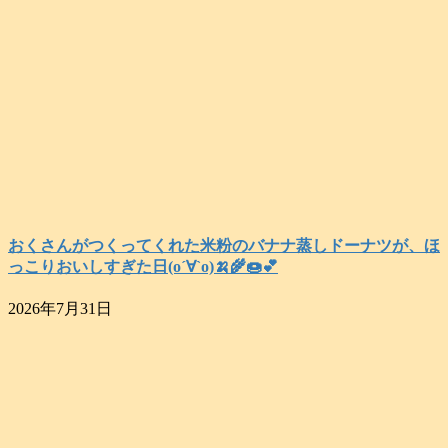
おくさんがつくってくれた米粉のバナナ蒸しドーナツが、ほ
っこりおいしすぎた日(о´∀`о)🍌🌾🍩💕
2026年7月31日