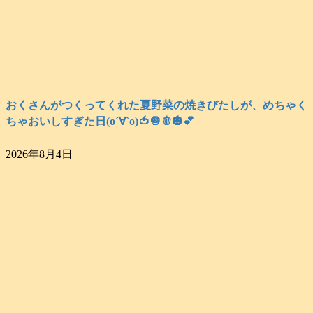
おくさんがつくってくれた夏野菜の焼きびたしが、めちゃく
ちゃおいしすぎた日(о´∀`о)🍅🧅🫑🎃💕
2026年8月4日