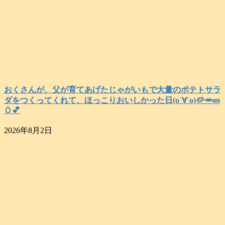
おくさんが、父が育てあげたじゃがいもで大量のポテトサラ
ダをつくってくれて、ほっこりおいしかった日(о´∀`о)🥔🥕🥒
🥚💕
2026年8月2日