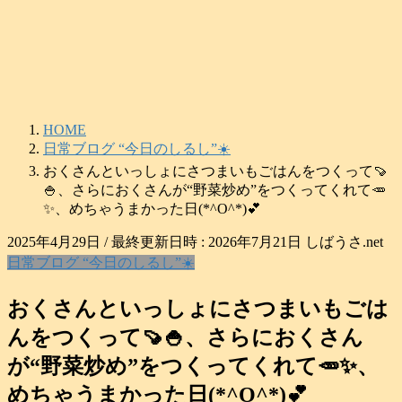
コ
ナ
ン
ビ
テ
ゲ
ン
ー
ツ
シ
へ
ョ
HOME
ス
ン
日常ブログ “今日のしるし”☀️
キ
に
おくさんといっしょにさつまいもごはんをつくって🍠
ッ
移
🍚、さらにおくさんが“野菜炒め”をつくってくれて🥕
プ
動
✨、めちゃうまかった日(*^O^*)💕
2025年4月29日
/ 最終更新日時 :
2026年7月21日
しばうさ.net
日常ブログ “今日のしるし”☀️
おくさんといっしょにさつまいもごは
んをつくって🍠🍚、さらにおくさん
が“野菜炒め”をつくってくれて🥕✨、
めちゃうまかった日(*^O^*)💕