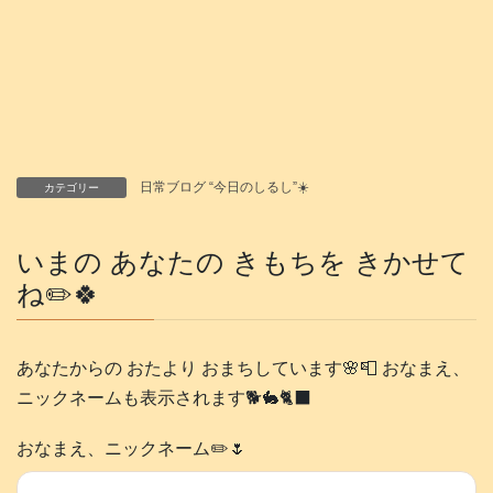
日常ブログ “今日のしるし”☀️
カテゴリー
いまの あなたの きもちを きかせて
ね✏️🍀
あなたからの おたより おまちしています🌸📮 おなまえ、
ニックネームも表示されます🐕️🐇🐈‍⬛
おなまえ、ニックネーム✏️🌷