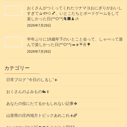
おくさんがつくってくれたツナマヨおにぎりがおいし
すぎて🍙🐟️🥚💕、いとこたちとボードゲームをして
楽しかった日(*^O^*)🐈‍⬛♟️🎶
2026年7月29日
半年ぶりに18歳年下のいとこと会って、しゃべって遊
んで楽しかった日(*^O^*)🦔☀️☔🍜🌳
2026年7月28日
カテゴリー
日常ブログ “今日のしるし”☀️
おくさんのよみもの🐇🌷
あなたの役にたてるかもしれない記事🍀
山形県の庄内地方トピックあれこれ☀️🌾