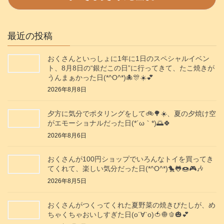
最近の投稿
おくさんといっしょに1年に1日のスペシャルイベン
ト、8月8日の“銀だこの日”に行ってきて、たこ焼きが
うんまぁかった日(*^O^*)🐙🎊☀️💕
2026年8月8日
夕方に気分でポタリングをして🚲️🌳☀️、夏の夕焼け空
がエモーショナルだった日(⁠*⁠´⁠ω⁠｀⁠*⁠)🌅🍀
2026年8月6日
おくさんが100円ショップでいろんなトイを買ってき
てくれて、楽しい気分だった日(*^O^*)🐤🐸🍩🎮️🎶
2026年8月5日
おくさんがつくってくれた夏野菜の焼きびたしが、め
ちゃくちゃおいしすぎた日(о´∀`о)🍅🧅🫑🎃💕