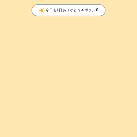
clear_day
0
今日も1日ありがとう🌷ボタン