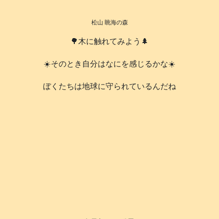
松山 眺海の森
🌳木に触れてみよう🌲
☀️そのとき自分はなにを感じるかな☀️
️ぼくたちは地球に守られているんだね