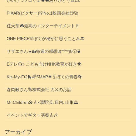
かいけつゾロリ🦊🐗🐗ありがとう🎒ZZ
PIXAR(ピクサー)💡No.1映画会社🤠🚀
任天堂🎮️最高のエンターテイメント🚩
ONE PIECE☠️ぼくが秘かに思うこと⚓️👒
サザエさん☀️🏡毎週の感想8(*^^*)8🕡️🍵
Eテレ📺️✨こども向けNHK教育が好き🐥
Kis-My-Ft2🛼🌈SMAP🌟🖇️ぼくの青春👣
森岡毅さん🔢株式会社 刀⚔️のお話
Mr.Children🎤🎸×湯野浜､庄内､山形🌅
イベントでギター演奏🎸🎶
アーカイブ