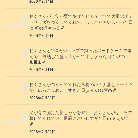
2026年8月4日
おくさんが、父が育てあげたじゃがいもで大量のポテ
トサラダをつくってくれて、ほっこりおいしかった日
(о´∀`о)🥔🥕🥒🥚💕
2026年8月2日
おくさんと100円ショップで買ったボードゲームで遊
んで、白熱して盛り上がって楽しかった日(*^O^*)
🐈‍⬛♟️💕
2026年8月1日
おくさんがつくってくれた米粉のバナナ蒸しドーナツ
が、ほっこりおいしすぎた日(о´∀`о)🍌🌾🍩💕
2026年7月31日
父が育てあげた新じゃがを🥔✨️、おくさんがせいろで
蒸してくれて🍲、最高においしすぎた日(о´∀`о)🥔🥚
💕
2026年7月30日