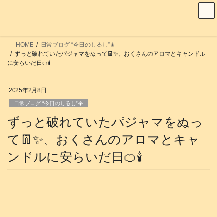
コ
ナ
ン
ビ
テ
ゲ
ン
ー
HOME
日常ブログ “今日のしるし”☀️
ツ
シ
ずっと破れていたパジャマをぬって👖✨、おくさんのアロマとキャンドル
へ
ョ
に安らいだ日🍊🕯️
ス
ン
キ
に
2025年2月8日
ッ
移
日常ブログ “今日のしるし”☀️
プ
動
ずっと破れていたパジャマをぬっ
て👖✨、おくさんのアロマとキャ
ンドルに安らいだ日🍊🕯️