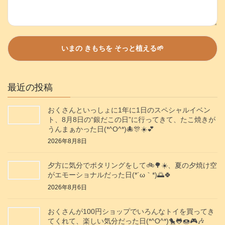
最近の投稿
おくさんといっしょに1年に1日のスペシャルイベン
ト、8月8日の“銀だこの日”に行ってきて、たこ焼きが
うんまぁかった日(*^O^*)🐙🎊☀️💕
2026年8月8日
夕方に気分でポタリングをして🚲️🌳☀️、夏の夕焼け空
がエモーショナルだった日(⁠*⁠´⁠ω⁠｀⁠*⁠)🌅🍀
2026年8月6日
おくさんが100円ショップでいろんなトイを買ってき
てくれて、楽しい気分だった日(*^O^*)🐤🐸🍩🎮️🎶