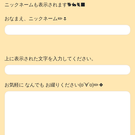
ニックネームも表示されます🐕️🐇🐈‍⬛
おなまえ、ニックネーム✏️🌷
上に表示された文字を入力してください。
お気軽に なんでも お綴りください(о´∀`о)✏️🍀