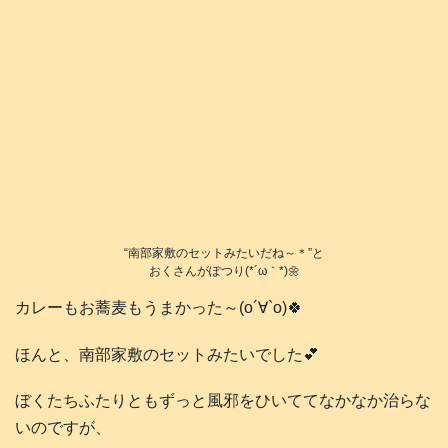
“南部家敷のセットみたいだね～＊”と
おくさんがぽつり(*´ω｀*)🌼
カレーもお蕎麦もうまかった～(о´∀`о)🍀
ほんと、南部家敷のセットみたいでした💕
ぼくたちふたりともずっと風邪をひいててなかなか治らな
いのですが、