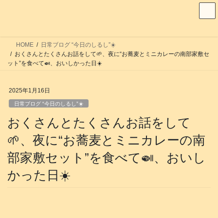
コ
ナ
ン
ビ
テ
ゲ
ン
ー
HOME
日常ブログ “今日のしるし”☀️
ツ
シ
おくさんとたくさんお話をして🌱、夜に“お蕎麦とミニカレーの南部家敷セ
へ
ョ
ット”を食べて🍛、おいしかった日☀️
ス
ン
キ
に
2025年1月16日
ッ
移
日常ブログ “今日のしるし”☀️
プ
動
おくさんとたくさんお話をして
🌱、夜に“お蕎麦とミニカレーの南
部家敷セット”を食べて🍛、おいし
かった日☀️