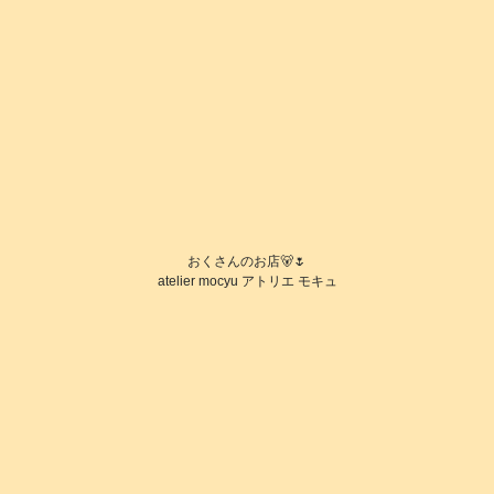
おくさんのお店🐻🌷
atelier mocyu アトリエ モキュ