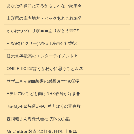
あなたの役にたてるかもしれない記事🍀
山形県の庄内地方トピックあれこれ☀️🌾
かいけつゾロリ🦊🐗🐗ありがとう🎒ZZ
PIXAR(ピクサー)💡No.1映画会社🤠🚀
任天堂🎮️最高のエンターテイメント🚩
ONE PIECE☠️ぼくが秘かに思うこと⚓️👒
サザエさん☀️🏡毎週の感想8(*^^*)8🕡️🍵
Eテレ📺️✨こども向けNHK教育が好き🐥
Kis-My-Ft2🛼🌈SMAP🌟🖇️ぼくの青春👣
森岡毅さん🔢株式会社 刀⚔️のお話
Mr.Children🎤🎸×湯野浜､庄内､山形🌅