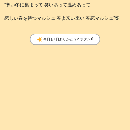
“寒い冬に集まって 笑いあって温めあって
恋しい春を待つマルシェ 春よ来い来い 春恋マルシェ”🌸
clear_day
0
今日も1日ありがとう🌷ボタン