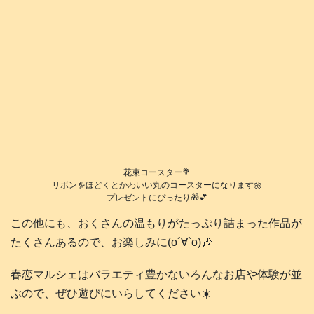
花束コースター💐
リボンをほどくとかわいい丸のコースターになります🌼
プレゼントにぴったり🎁💕
この他にも、おくさんの温もりがたっぷり詰まった作品が
たくさんあるので、お楽しみに(о´∀`о)🎶
春恋マルシェはバラエティ豊かないろんなお店や体験が並
ぶので、ぜひ遊びにいらしてください☀️