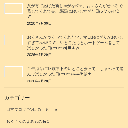
父が育てあげた新じゃがを🥔✨️、おくさんがせいろで
蒸してくれて🍲、最高においしすぎた日(о´∀`о)🥔🥚
💕
2026年7月30日
おくさんがつくってくれたツナマヨおにぎりがおいし
すぎて🍙🐟️🥚💕、いとこたちとボードゲームをして
楽しかった日(*^O^*)🐈‍⬛♟️🎶
2026年7月29日
半年ぶりに18歳年下のいとこと会って、しゃべって遊
んで楽しかった日(*^O^*)🦔☀️☔🍜🌳
2026年7月28日
カテゴリー
日常ブログ “今日のしるし”☀️
おくさんのよみもの🐇🌷