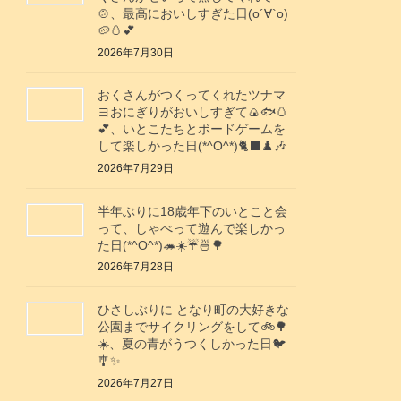
🍲、最高においしすぎた日(о´∀`о)
🥔🥚💕
2026年7月30日
おくさんがつくってくれたツナマ
ヨおにぎりがおいしすぎて🍙🐟️🥚
💕、いとこたちとボードゲームを
して楽しかった日(*^O^*)🐈‍⬛♟️🎶
2026年7月29日
半年ぶりに18歳年下のいとこと会
って、しゃべって遊んで楽しかっ
た日(*^O^*)🦔☀️☔🍜🌳
2026年7月28日
ひさしぶりに となり町の大好きな
公園までサイクリングをして🚲️🌳
☀️、夏の青がうつくしかった日🐦️
🎐✨️
2026年7月27日