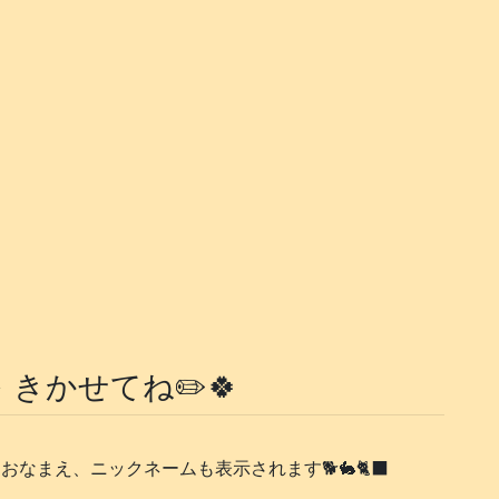
 きかせてね✏️🍀
おなまえ、ニックネームも表示されます🐕️🐇🐈‍⬛