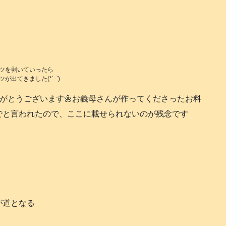
ツを剥いていったら
が出てきました(*´-`)
りがとうございます🌼お義母さんが作ってくださったお料
でと言われたので、ここに載せられないのが残念です
が道となる