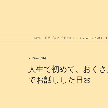
コ
ナ
ン
ビ
テ
ゲ
ン
ー
ツ
シ
へ
ョ
ス
ン
HOME
日常ブログ “今日のしるし”☀️
人生で初めて、お
キ
に
ッ
移
プ
動
2024年3月6日
人生で初めて、おくさ
でお話しした日🌼