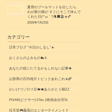
夏用のプールマットを出したら、
わが家の猫が すぐにそこで休んで
くれた日(⁠*⁠´⁠ω⁠｀⁠*⁠)🐈‍⬛🏖️☀️💕
2026年7月23日
カテゴリー
日常ブログ “今日のしるし”☀️
おくさんのよみもの🐇🌷
あなたの役にたてるかもしれない記事🍀
山形県の庄内地方トピックあれこれ☀️🌾
かいけつゾロリ🦊🐗🐗ありがとう🎒ZZ
PIXAR(ピクサー)💡No.1映画会社🤠🚀
任天堂🎮️最高のエンターテイメント🚩