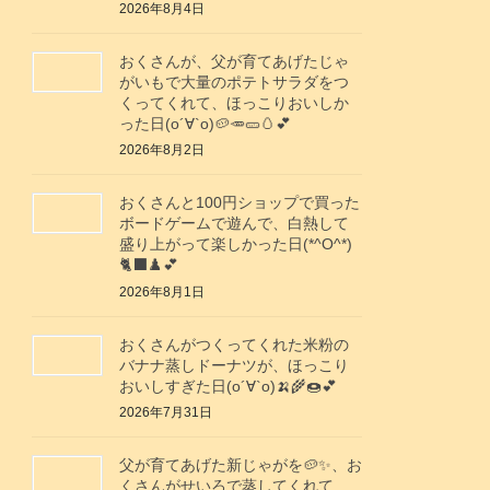
2026年8月4日
おくさんが、父が育てあげたじゃ
がいもで大量のポテトサラダをつ
くってくれて、ほっこりおいしか
った日(о´∀`о)🥔🥕🥒🥚💕
2026年8月2日
おくさんと100円ショップで買った
ボードゲームで遊んで、白熱して
盛り上がって楽しかった日(*^O^*)
🐈‍⬛♟️💕
2026年8月1日
おくさんがつくってくれた米粉の
バナナ蒸しドーナツが、ほっこり
おいしすぎた日(о´∀`о)🍌🌾🍩💕
2026年7月31日
父が育てあげた新じゃがを🥔✨️、お
くさんがせいろで蒸してくれて