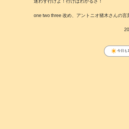
迷わず行けよ！行けばわかるさ！
one two three 改め、アントニオ猪木さ
20
clear_day
今日も