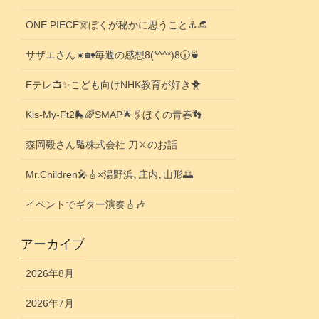
ONE PIECE☠️ぼくが秘かに思うこと⚓️👒
サザエさん☀️🏡毎週の感想8(*^^*)8🕡️🍵
Eテレ📺️✨こども向けNHK教育が好き🐥
Kis-My-Ft2🛼🌈SMAP🌟🖇️ぼくの青春👣
森岡毅さん🔢株式会社 刀⚔️のお話
Mr.Children🎤🎸×湯野浜､庄内､山形🌅
イベントでギター演奏🎸🎶
アーカイブ
2026年8月
2026年7月