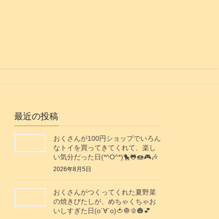
最近の投稿
おくさんが100円ショップでいろん
なトイを買ってきてくれて、楽し
い気分だった日(*^O^*)🐤🐸🍩🎮️🎶
2026年8月5日
おくさんがつくってくれた夏野菜
の焼きびたしが、めちゃくちゃお
いしすぎた日(о´∀`о)🍅🧅🫑🎃💕