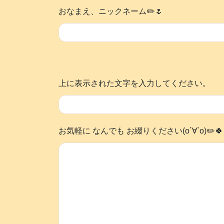
おなまえ、ニックネーム✏️🌷
上に表示された文字を入力してください。
お気軽に なんでも お綴りください(о´∀`о)✏️🍀