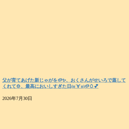
父が育てあげた新じゃがを🥔✨️、おくさんがせいろで蒸して
くれて🍲、最高においしすぎた日(о´∀`о)🥔🥚💕
2026年7月30日