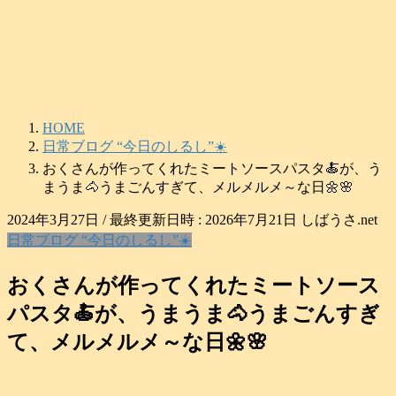
コ
ナ
ン
ビ
テ
ゲ
ン
ー
ツ
シ
へ
ョ
HOME
ス
ン
日常ブログ “今日のしるし”☀️
キ
に
おくさんが作ってくれたミートソースパスタ🍝が、う
ッ
移
まうま🐴うまごんすぎて、メルメルメ～な日🌼🌸
プ
動
2024年3月27日
/ 最終更新日時 :
2026年7月21日
しばうさ.net
日常ブログ “今日のしるし”☀️
おくさんが作ってくれたミートソース
パスタ🍝が、うまうま🐴うまごんすぎ
て、メルメルメ～な日🌼🌸