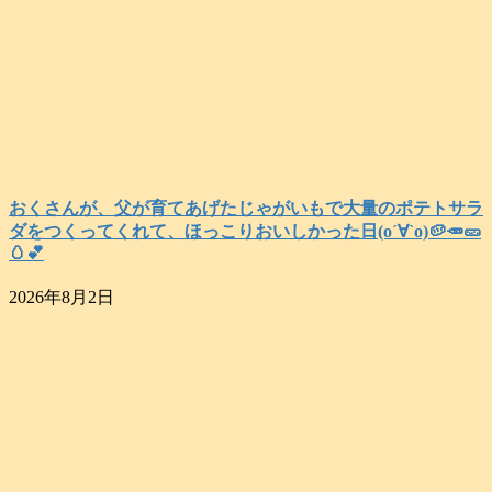
おくさんが、父が育てあげたじゃがいもで大量のポテトサラ
ダをつくってくれて、ほっこりおいしかった日(о´∀`о)🥔🥕🥒
🥚💕
2026年8月2日