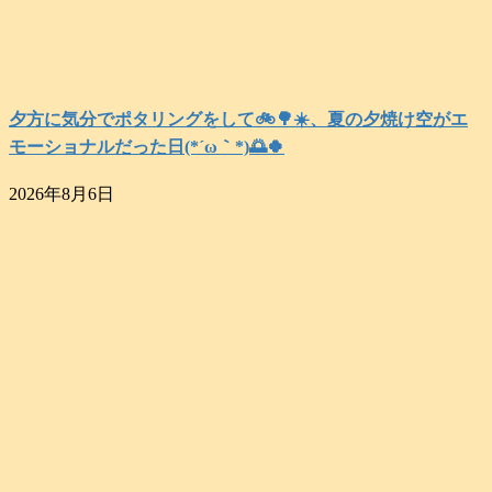
夕方に気分でポタリングをして🚲️🌳☀️、夏の夕焼け空がエ
モーショナルだった日(⁠*⁠´⁠ω⁠｀⁠*⁠)🌅🍀
2026年8月6日