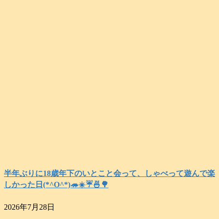
半年ぶりに18歳年下のいとこと会って、しゃべって遊んで楽
しかった日(*^O^*)🦔☀️☔🍜🌳
2026年7月28日