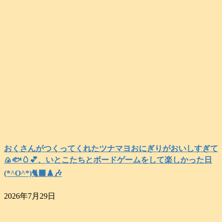
おくさんがつくってくれたツナマヨおにぎりがおいしすぎて
🍙🐟️🥚💕、いとこたちとボードゲームをして楽しかった日
(*^O^*)🐈‍⬛♟️🎶
2026年7月29日