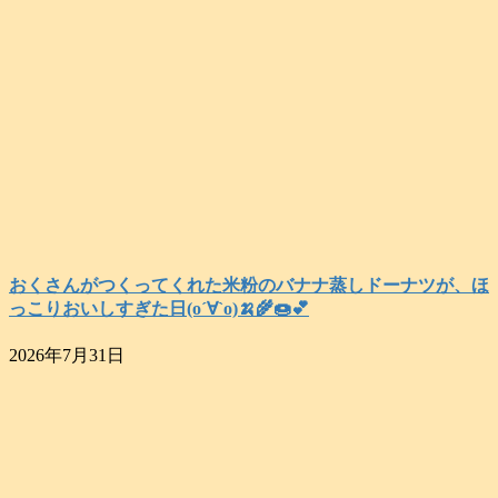
おくさんがつくってくれた米粉のバナナ蒸しドーナツが、ほ
っこりおいしすぎた日(о´∀`о)🍌🌾🍩💕
2026年7月31日