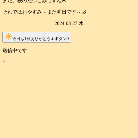
また、桜のだいごみですね🌸
それではおやすみ～また明日です～🌙
2024-03-27-水
clear_day
今日も1日ありがとう🌷ボタン
0
送信中です
×