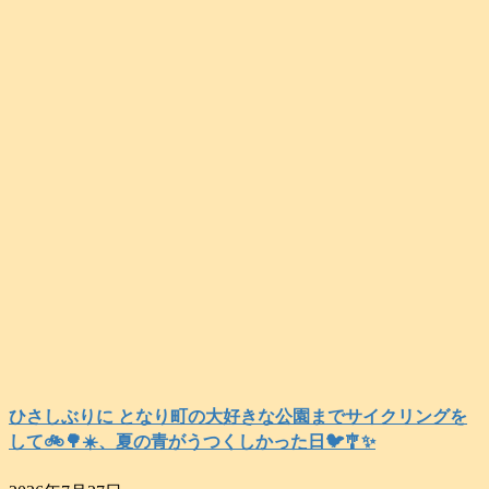
ひさしぶりに となり町の大好きな公園までサイクリングを
して🚲️🌳☀️、夏の青がうつくしかった日🐦️🎐✨️