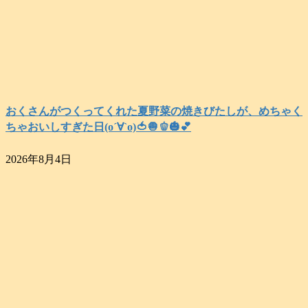
おくさんがつくってくれた夏野菜の焼きびたしが、めちゃく
ちゃおいしすぎた日(о´∀`о)🍅🧅🫑🎃💕
2026年8月4日