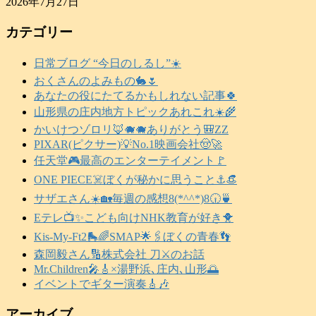
2026年7月27日
カテゴリー
日常ブログ “今日のしるし”☀️
おくさんのよみもの🐇🌷
あなたの役にたてるかもしれない記事🍀
山形県の庄内地方トピックあれこれ☀️🌾
かいけつゾロリ🦊🐗🐗ありがとう🎒ZZ
PIXAR(ピクサー)💡No.1映画会社🤠🚀
任天堂🎮️最高のエンターテイメント🚩
ONE PIECE☠️ぼくが秘かに思うこと⚓️👒
サザエさん☀️🏡毎週の感想8(*^^*)8🕡️🍵
Eテレ📺️✨こども向けNHK教育が好き🐥
Kis-My-Ft2🛼🌈SMAP🌟🖇️ぼくの青春👣
森岡毅さん🔢株式会社 刀⚔️のお話
Mr.Children🎤🎸×湯野浜､庄内､山形🌅
イベントでギター演奏🎸🎶
アーカイブ