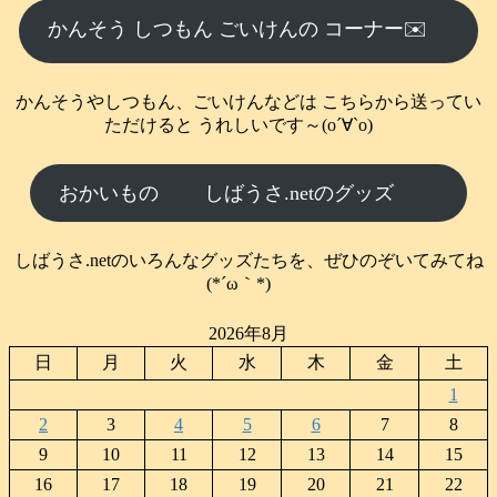
かんそう しつもん ごいけんの コーナー✉️
かんそうやしつもん、ごいけんなどは こちらから送ってい
ただけると うれしいです～(о´∀`о)
おかいもの
しばうさ.netのグッズ
しばうさ.netのいろんなグッズたちを、ぜひのぞいてみてね
(*´ω｀*)
2026年8月
日
月
火
水
木
金
土
1
2
3
4
5
6
7
8
9
10
11
12
13
14
15
16
17
18
19
20
21
22