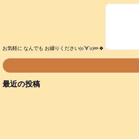
お気軽に なんでも お綴りください(о´∀`о)✏️🍀
最近の投稿