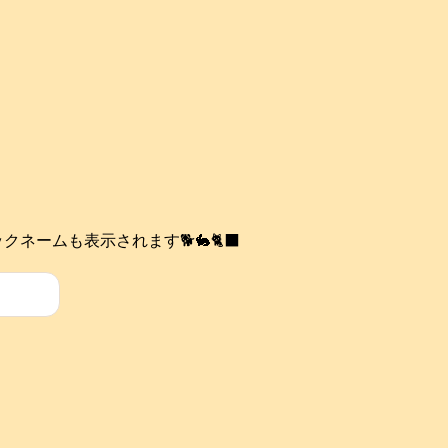
ネームも表示されます🐕️🐇🐈‍⬛