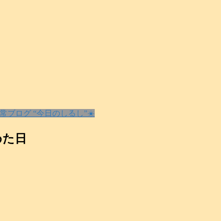
常ブログ “今日のしるし”☀️
めた日