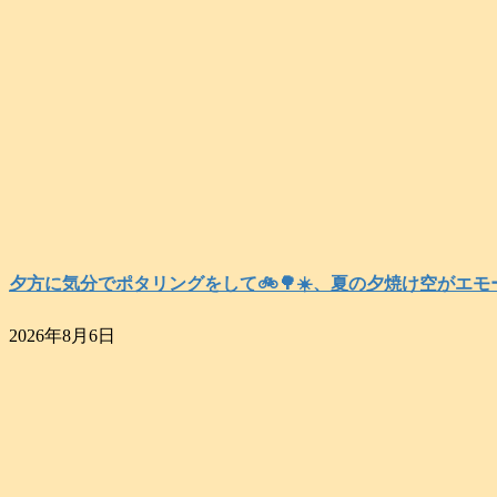
夕方に気分でポタリングをして🚲️🌳☀️、夏の夕焼け空がエモーショナルだ
2026年8月6日