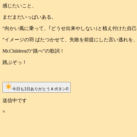
感じたいこと、
まだまだいっぱいある。
“向かい風に乗って、｢どうせ出来やしない｣と植え付けた自
“イメージの羽 ばたつかせて、失敗を前提にした言い逃れを
Mr.Childrenの“跳べ”の歌詞！
跳ぶぞっ！
clear_day
今日も1日ありがとう🌷ボタン
0
送信中です
×