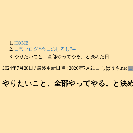
コ
ナ
ン
ビ
テ
ゲ
ン
ー
ツ
シ
へ
ョ
HOME
ス
ン
日常ブログ “今日のしるし”☀️
キ
に
やりたいこと、全部やってやる。と決めた日
ッ
移
プ
動
2024年7月28日
/ 最終更新日時 :
2026年7月21日
しばうさ.net
日
やりたいこと、全部やってやる。と決