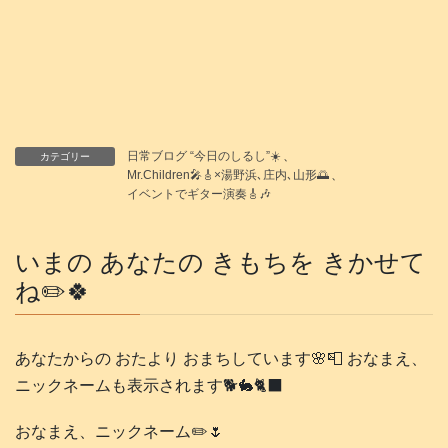
日常ブログ “今日のしるし”☀️
、
カテゴリー
Mr.Children🎤🎸×湯野浜､庄内､山形🌅
、
イベントでギター演奏🎸🎶
いまの あなたの きもちを きかせて
ね✏️🍀
あなたからの おたより おまちしています🌸📮 おなまえ、
ニックネームも表示されます🐕️🐇🐈‍⬛
おなまえ、ニックネーム✏️🌷