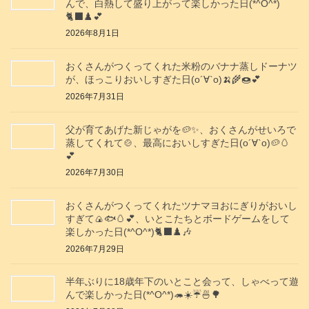
んで、白熱して盛り上がって楽しかった日(*^O^*)
🐈‍⬛♟️💕
2026年8月1日
おくさんがつくってくれた米粉のバナナ蒸しドーナツ
が、ほっこりおいしすぎた日(о´∀`о)🍌🌾🍩💕
2026年7月31日
父が育てあげた新じゃがを🥔✨️、おくさんがせいろで
蒸してくれて🍲、最高においしすぎた日(о´∀`о)🥔🥚
💕
2026年7月30日
おくさんがつくってくれたツナマヨおにぎりがおいし
すぎて🍙🐟️🥚💕、いとこたちとボードゲームをして
楽しかった日(*^O^*)🐈‍⬛♟️🎶
2026年7月29日
半年ぶりに18歳年下のいとこと会って、しゃべって遊
んで楽しかった日(*^O^*)🦔☀️☔🍜🌳