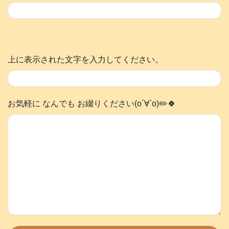
上に表示された文字を入力してください。
お気軽に なんでも お綴りください(о´∀`о)✏️🍀