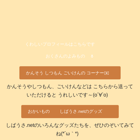
くわしいプロフィールはこちらです
おくさんのよみもの
🌷
かんそう しつもん ごいけんの コーナー✉️
かんそうやしつもん、ごいけんなどは こちらから送って
いただけると うれしいです～(о´∀`о)
おかいもの
しばうさ.netのグッズ
しばうさ.netのいろんなグッズたちを、ぜひのぞいてみて
ね(*´ω｀*)