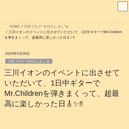
コ
ナ
ン
ビ
テ
ゲ
ン
ー
HOME
日常ブログ “今日のしるし”☀️
ツ
シ
三川イオンのイベントに出させていただいて、1日中ギターでMr.Children
へ
ョ
を弾きまくって、超最高に楽しかった日🎸✨‼️
ス
ン
キ
に
2024年5月26日
ッ
移
日常ブログ “今日のしるし”☀️
プ
動
三川イオンのイベントに出させて
いただいて、1日中ギターで
Mr.Childrenを弾きまくって、超最
高に楽しかった日🎸✨‼️