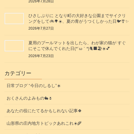
2026年7月28日
ひさしぶりに となり町の大好きな公園までサイクリ
ングをして🚲️🌳☀️、夏の青がうつくしかった日🐦️🎐✨️
2026年7月27日
夏用のプールマットを出したら、わが家の猫が すぐ
にそこで休んでくれた日(⁠*⁠´⁠ω⁠｀⁠*⁠)🐈‍⬛🏖️☀️💕
2026年7月23日
カテゴリー
日常ブログ “今日のしるし”☀️
おくさんのよみもの🐇🌷
あなたの役にたてるかもしれない記事🍀
山形県の庄内地方トピックあれこれ☀️🌾