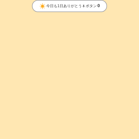
clear_day
0
今日も1日ありがとう🌷ボタン