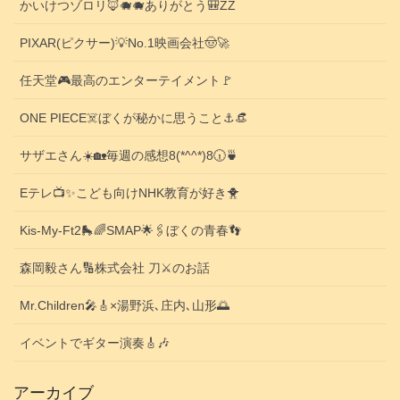
かいけつゾロリ🦊🐗🐗ありがとう🎒ZZ
PIXAR(ピクサー)💡No.1映画会社🤠🚀
任天堂🎮️最高のエンターテイメント🚩
ONE PIECE☠️ぼくが秘かに思うこと⚓️👒
サザエさん☀️🏡毎週の感想8(*^^*)8🕡️🍵
Eテレ📺️✨こども向けNHK教育が好き🐥
Kis-My-Ft2🛼🌈SMAP🌟🖇️ぼくの青春👣
森岡毅さん🔢株式会社 刀⚔️のお話
Mr.Children🎤🎸×湯野浜､庄内､山形🌅
イベントでギター演奏🎸🎶
アーカイブ