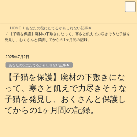
コ
ナ
ン
ビ
テ
ゲ
ン
ー
HOME
あなたの役にたてるかもしれない記事🍀
ツ
シ
【子猫を保護】廃材の下敷きになって、寒さと飢えで力尽きそうな子猫を
へ
ョ
発見し、おくさんと保護してからの1ヶ月間の記録。
ス
ン
キ
に
2025年7月2日
ッ
移
あなたの役にたてるかもしれない記事🍀
プ
動
【子猫を保護】廃材の下敷きにな
って、寒さと飢えで力尽きそうな
子猫を発見し、おくさんと保護し
てからの1ヶ月間の記録。