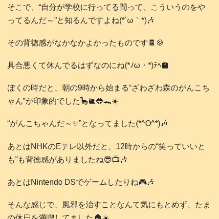
そこで、“自分が学校に行ってる間って、こういうのをや
ってるんだ～”と知るんですよね(*´ω｀*)🎶
その背徳感がなかなかよかったものです🍫🍪
具合悪くて休んでるはずなのにね(*ﾉω・*)ﾃﾍ🏫
ぼくの時だと、朝の9時から始まる“ざわざわ森のがんこち
ゃん”が印象的でした🦕🐌🐸🐊☀️
“がんこちゃんだ～✨”となってました(*^O^*)🎶
あとはNHKのEテレ以外だと、12時からの“笑っていいと
も”も背徳感がありましたね😎📺️🎶
あとはNintendo DSでゲームしたりね🎮️🎶
そんな感じで、風邪を治すことなんて気にもとめず、たま
の休日を満喫してました🏠️☀️