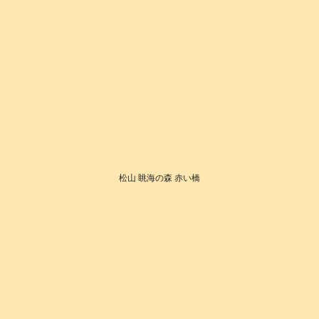
松山 眺海の森 赤い橋