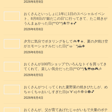
2026年8月9日
おくさんといっしょに1年に1日のスペシャルイベン
ト、8月8日の“銀だこの日”に行ってきて、たこ焼きが
うんまぁかった日(*^O^*)🐙🎊☀️💕
2026年8月8日
夕方に気分でポタリングをして🚲️🌳☀️、夏の夕焼け空
がエモーショナルだった日(⁠*⁠´⁠ω⁠｀⁠*⁠)🌅🍀
2026年8月6日
おくさんが100円ショップでいろんなトイを買ってき
てくれて、楽しい気分だった日(*^O^*)🐤🐸🍩🎮️🎶
2026年8月5日
おくさんがつくってくれた夏野菜の焼きびたしが、め
ちゃくちゃおいしすぎた日(о´∀`о)🍅🧅🫑🎃💕
2026年8月4日
おくさんが、父が育てあげたじゃがいもで大量のポテ