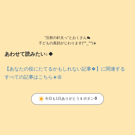
“注射の針太っ”とおくさん🐇
子どもの真顔がじわります(*^_^*)☀️
あわせて読みたい↓🍀
【あなたの役にたてるかもしれない記事🍀】に関連する
すべての記事はこちら☀️🌼
clear_day
0
今日も1日ありがとう🌷ボタン