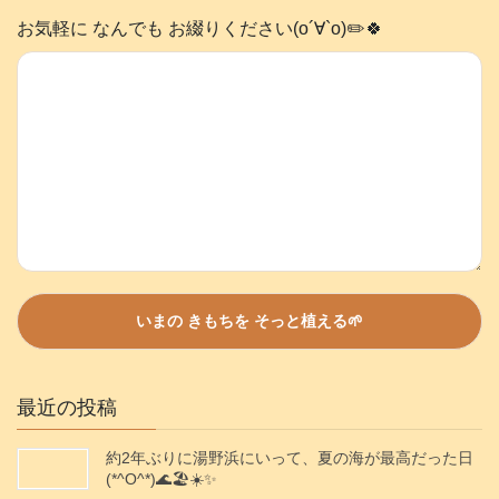
お気軽に なんでも お綴りください(о´∀`о)✏️🍀
最近の投稿
約2年ぶりに湯野浜にいって、夏の海が最高だった日
(*^O^*)🌊🏖️☀️✨️