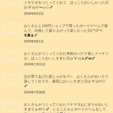
トサラダをつくってくれて、ほっこりおいしかった日
(о´∀`о)🥔🥕🥒🥚💕
2026年8月2日
おくさんと100円ショップで買ったボードゲームで遊
んで、白熱して盛り上がって楽しかった日(*^O^*)
🐈‍⬛♟️💕
2026年8月1日
おくさんがつくってくれた米粉のバナナ蒸しドーナツ
が、ほっこりおいしすぎた日(о´∀`о)🍌🌾🍩💕
2026年7月31日
父が育てあげた新じゃがを🥔✨️、おくさんがせいろで
蒸してくれて🍲、最高においしすぎた日(о´∀`о)🥔🥚
💕
2026年7月30日
おくさんがつくってくれたツナマヨおにぎりがおいし
すぎて🍙🐟️🥚💕、いとこたちとボードゲームをして