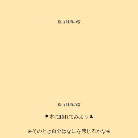
松山 眺海の森
松山 眺海の森
🌳木に触れてみよう🌲
☀️そのとき自分はなにを感じるかな☀️