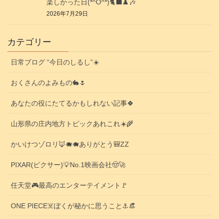
楽しかった日(*^O^*)🐈‍⬛♟️🎶
2026年7月29日
カテゴリー
日常ブログ “今日のしるし”☀️
おくさんのよみもの🐇🌷
あなたの役にたてるかもしれない記事🍀
山形県の庄内地方トピックあれこれ☀️🌾
かいけつゾロリ🦊🐗🐗ありがとう🎒ZZ
PIXAR(ピクサー)💡No.1映画会社🤠🚀
任天堂🎮️最高のエンターテイメント🚩
ONE PIECE☠️ぼくが秘かに思うこと⚓️👒