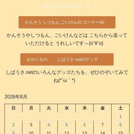
おくさんのよみもの
🌷
かんそう しつもん ごいけんの コーナー✉️
かんそうやしつもん、ごいけんなどは こちらから送って
いただけると うれしいです～(о´∀`о)
おかいもの
しばうさ.netのグッズ
しばうさ.netのいろんなグッズたちを、ぜひのぞいてみて
ね(*´ω｀*)
2026年8月
日
月
火
水
木
金
土
1
2
3
4
5
6
7
8
9
10
11
12
13
14
15