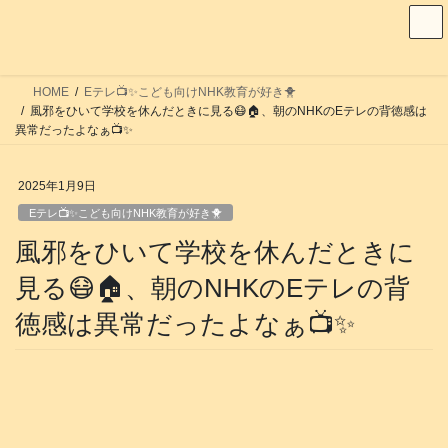
コ
ナ
ン
ビ
テ
ゲ
ン
ー
HOME
Eテレ📺️✨こども向けNHK教育が好き🐥
ツ
シ
風邪をひいて学校を休んだときに見る😷🏠️、朝のNHKのEテレの背徳感は
へ
ョ
異常だったよなぁ📺️✨
ス
ン
キ
に
2025年1月9日
ッ
移
Eテレ📺️✨こども向けNHK教育が好き🐥
プ
動
風邪をひいて学校を休んだときに
見る😷🏠️、朝のNHKのEテレの背
徳感は異常だったよなぁ📺️✨