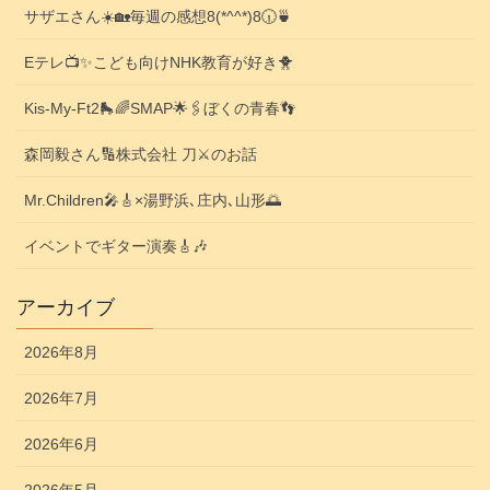
サザエさん☀️🏡毎週の感想8(*^^*)8🕡️🍵
Eテレ📺️✨こども向けNHK教育が好き🐥
Kis-My-Ft2🛼🌈SMAP🌟🖇️ぼくの青春👣
森岡毅さん🔢株式会社 刀⚔️のお話
Mr.Children🎤🎸×湯野浜､庄内､山形🌅
イベントでギター演奏🎸🎶
アーカイブ
2026年8月
2026年7月
2026年6月