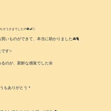
そうさまでした🥔🎃🍆🌕️
いものができて、本当に助かりました🚘️🐈️
たです✨
るのが、新鮮な感覚でした🌼
どうもありがとう＊