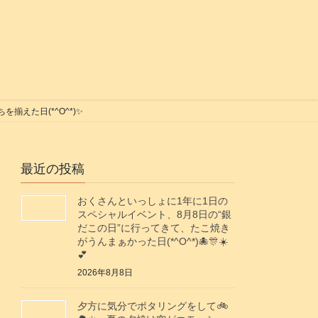
揃えた日(*^O^*)✨
最近の投稿
おくさんといっしょに1年に1日の
スペシャルイベント、8月8日の“銀
だこの日”に行ってきて、たこ焼き
がうんまぁかった日(*^O^*)🐙🎊☀️
💕
2026年8月8日
夕方に気分でポタリングをして🚲️