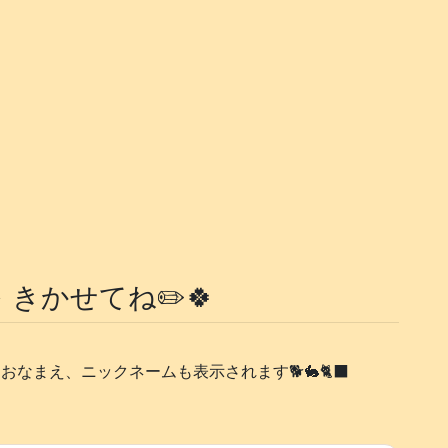
 きかせてね✏️🍀
おなまえ、ニックネームも表示されます🐕️🐇🐈‍⬛