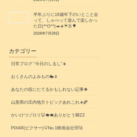
半年ぶりに18歳年下のいとこと会
って、しゃべって遊んで楽しかっ
た日(*^O^*)🦔☀️☔🍜🌳
2026年7月28日
カテゴリー
日常ブログ “今日のしるし”☀️
おくさんのよみもの🐇🌷
あなたの役にたてるかもしれない記事🍀
山形県の庄内地方トピックあれこれ☀️🌾
かいけつゾロリ🦊🐗🐗ありがとう🎒ZZ
PIXAR(ピクサー)💡No.1映画会社🤠🚀