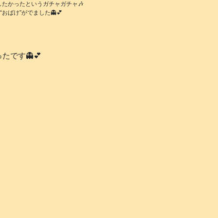
たかったというガチャガチャ🎶
おばけ”がでました👻💕
です👻💕