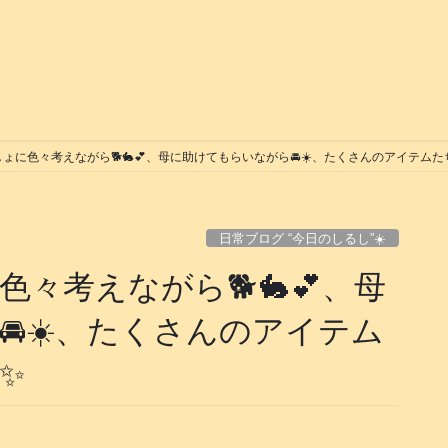
に色々考えながら🐕️🐇💕、母に助けてもらいながら🚘️☀️、たくさんのアイテムたちを
日常ブログ “今日のしるし”☀️
考えながら🐕️🐇💕、母
️☀️、たくさんのアイテム
)✨