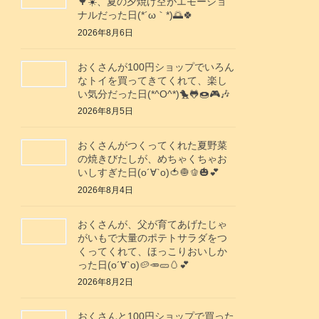
🌳☀️、夏の夕焼け空がエモーショ
ナルだった日(⁠*⁠´⁠ω⁠｀⁠*⁠)🌅🍀
2026年8月6日
おくさんが100円ショップでいろん
なトイを買ってきてくれて、楽し
い気分だった日(*^O^*)🐤🐸🍩🎮️🎶
2026年8月5日
おくさんがつくってくれた夏野菜
の焼きびたしが、めちゃくちゃお
いしすぎた日(о´∀`о)🍅🧅🫑🎃💕
2026年8月4日
おくさんが、父が育てあげたじゃ
がいもで大量のポテトサラダをつ
くってくれて、ほっこりおいしか
った日(о´∀`о)🥔🥕🥒🥚💕
2026年8月2日
おくさんと100円ショップで買った