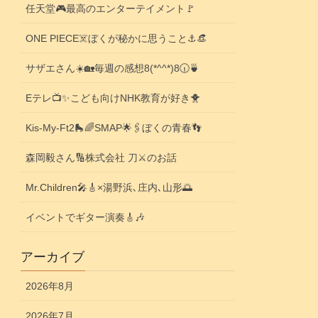
任天堂🎮️最高のエンターテイメント🚩
ONE PIECE☠️ぼくが秘かに思うこと⚓️👒
サザエさん☀️🏡毎週の感想8(*^^*)8🕡️🍵
Eテレ📺️✨こども向けNHK教育が好き🐥
Kis-My-Ft2🛼🌈SMAP🌟🖇️ぼくの青春👣
森岡毅さん🔢株式会社 刀⚔️のお話
Mr.Children🎤🎸×湯野浜､庄内､山形🌅
イベントでギター演奏🎸🎶
アーカイブ
2026年8月
2026年7月