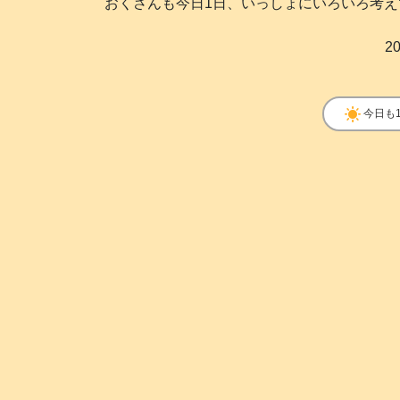
おくさんも今日1日、いっしょにいろいろ考えてくれ
20
clear_day
今日も