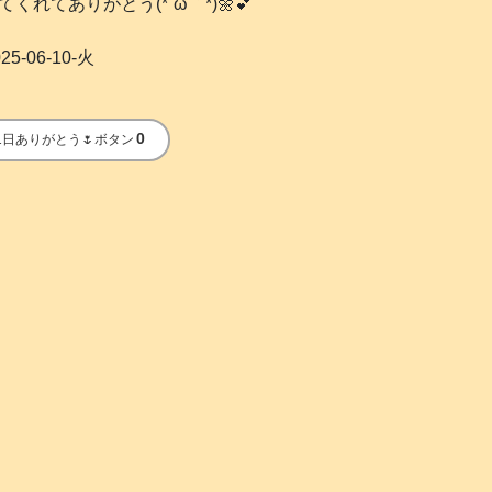
てありがとう(*´ω｀*)🌼💕
25-06-10-火
0
1日ありがとう🌷ボタン