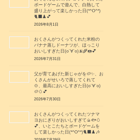
ボードゲームで遊んで、白熱して
盛り上がって楽しかった日(*^O^*)
🐈‍⬛♟️💕
2026年8月1日
おくさんがつくってくれた米粉の
バナナ蒸しドーナツが、ほっこり
おいしすぎた日(о´∀`о)🍌🌾🍩💕
2026年7月31日
父が育てあげた新じゃがを🥔✨️、お
くさんがせいろで蒸してくれて
🍲、最高においしすぎた日(о´∀`о)
🥔🥚💕
2026年7月30日
おくさんがつくってくれたツナマ
ヨおにぎりがおいしすぎて🍙🐟️🥚
💕、いとこたちとボードゲームを
して楽しかった日(*^O^*)🐈‍⬛♟️🎶
2026年7月29日