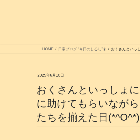
コ
ナ
ン
ビ
テ
ゲ
ン
ー
ツ
シ
へ
ョ
ス
ン
HOME
日常ブログ “今日のしるし”☀️
おくさんといっしょ
キ
に
ッ
移
プ
動
2025年6月10日
おくさんといっしょに色々
に助けてもらいながら
たちを揃えた日(*^O^*