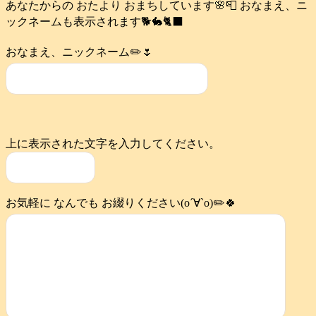
あなたからの おたより おまちしています🌸📮 おなまえ、ニ
ックネームも表示されます🐕️🐇🐈‍⬛
おなまえ、ニックネーム✏️🌷
上に表示された文字を入力してください。
お気軽に なんでも お綴りください(о´∀`о)✏️🍀