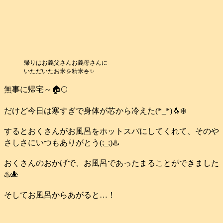
帰りはお義父さんお義母さんに
いただいたお米を精米🍚✨
無事に帰宅～🏠️🌕️
だけど今日は寒すぎで身体が芯から冷えた(*_*)🐧❄️
するとおくさんがお風呂をホットスパにしてくれて、そのや
さしさにいつもありがとう(;_;)♨️
おくさんのおかげで、お風呂であったまることができました
♨️🐙
そしてお風呂からあがると…！