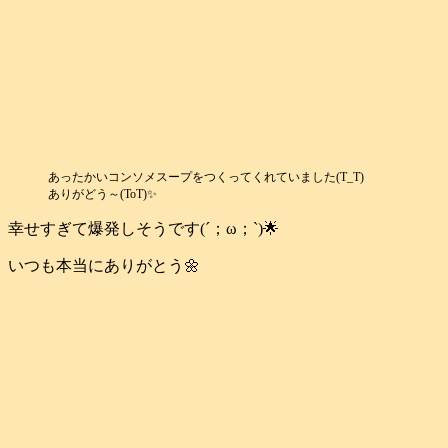
あったかいコンソメスープをつくってくれていました(T_T)
ありがどう～(ToT)✨
幸せすぎて爆発しそうです(´；ω；`)🌟
いつも本当にありがとう🌼