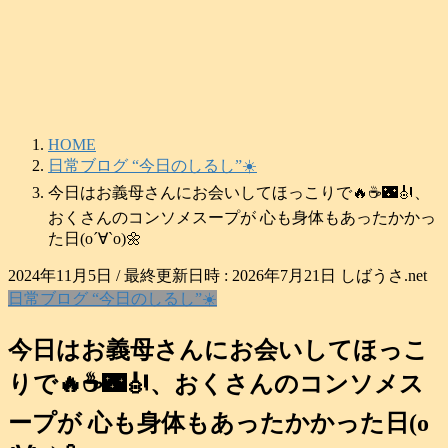
コ
ナ
ン
ビ
テ
ゲ
ン
ー
ツ
シ
へ
ョ
HOME
ス
ン
日常ブログ “今日のしるし”☀️
キ
に
ッ
移
今日はお義母さんにお会いしてほっこりで🔥☕️🌃🎻、
プ
動
おくさんのコンソメスープが 心も身体もあったかかっ
た日(о´∀`о)🌼
2024年11月5日
/ 最終更新日時 :
2026年7月21日
しばうさ.net
日常ブログ “今日のしるし”☀️
今日はお義母さんにお会いしてほっこ
りで🔥☕️🌃🎻、おくさんのコンソメス
ープが 心も身体もあったかかった日(о