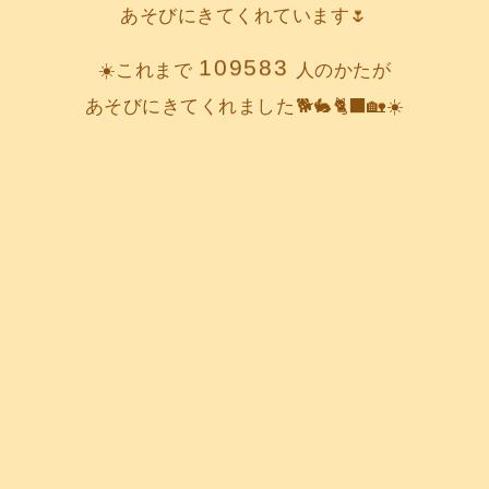
あそびにきてくれています🌷
109583
☀️これまで
人のかたが
あそびにきてくれました🐕️🐇🐈‍⬛🏡☀️