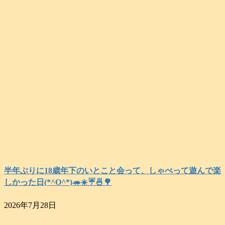
半年ぶりに18歳年下のいとこと会って、しゃべって遊んで楽
しかった日(*^O^*)🦔☀️☔🍜🌳
2026年7月28日