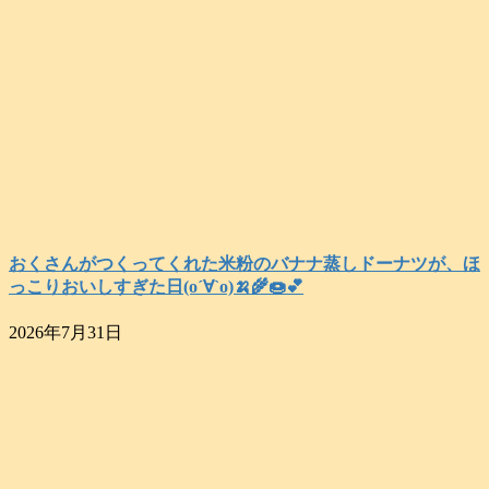
おくさんがつくってくれた米粉のバナナ蒸しドーナツが、ほ
っこりおいしすぎた日(о´∀`о)🍌🌾🍩💕
2026年7月31日