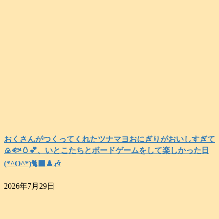
おくさんがつくってくれたツナマヨおにぎりがおいしすぎて
🍙🐟️🥚💕、いとこたちとボードゲームをして楽しかった日
(*^O^*)🐈‍⬛♟️🎶
2026年7月29日