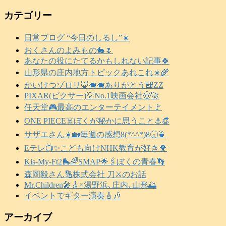
カテゴリー
日常ブログ “今日のしるし”☀️
おくさんのよみもの🐇🌷
あなたの役にたてるかもしれない記事🍀
山形県の庄内地方トピックあれこれ☀️🌾
かいけつゾロリ🦊🐗🐗ありがとう🎒ZZ
PIXAR(ピクサー)💡No.1映画会社🤠🚀
任天堂🎮️最高のエンターテイメント🚩
ONE PIECE☠️ぼくが秘かに思うこと⚓️👒
サザエさん☀️🏡毎週の感想8(*^^*)8🕡️🍵
Eテレ📺️✨こども向けNHK教育が好き🐥
Kis-My-Ft2🛼🌈SMAP🌟🖇️ぼくの青春👣
森岡毅さん🔢株式会社 刀⚔️のお話
Mr.Children🎤🎸×湯野浜､庄内､山形🌅
イベントでギター演奏🎸🎶
アーカイブ