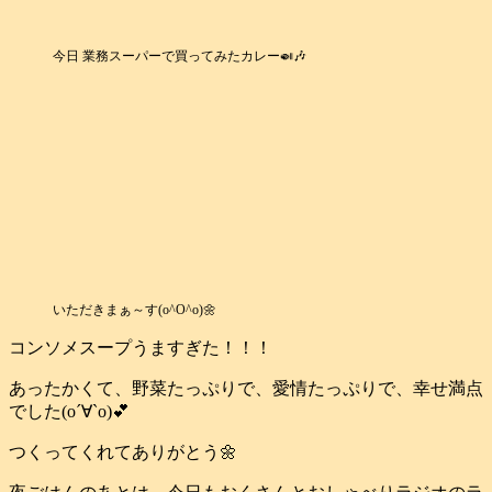
今日 業務スーパーで買ってみたカレー🍛🎶
いただきまぁ～す(o^O^o)🌼
コンソメスープうますぎた！！！
あったかくて、野菜たっぷりで、愛情たっぷりで、幸せ満点
でした(о´∀`о)💕
つくってくれてありがとう🌼