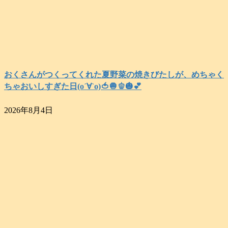
おくさんがつくってくれた夏野菜の焼きびたしが、めちゃく
ちゃおいしすぎた日(о´∀`о)🍅🧅🫑🎃💕
2026年8月4日