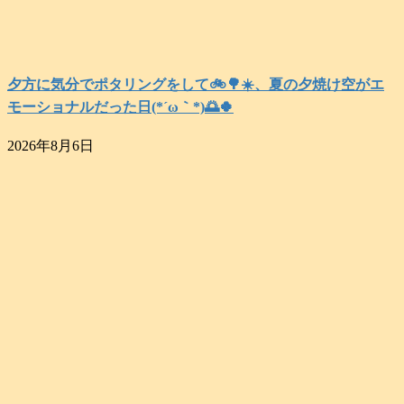
夕方に気分でポタリングをして🚲️🌳☀️、夏の夕焼け空がエ
モーショナルだった日(⁠*⁠´⁠ω⁠｀⁠*⁠)🌅🍀
2026年8月6日