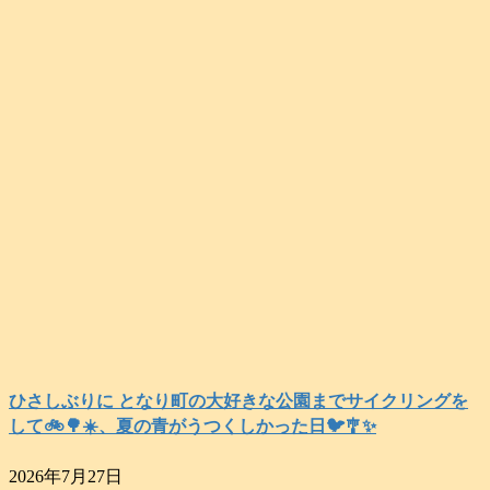
ひさしぶりに となり町の大好きな公園までサイクリングを
して🚲️🌳☀️、夏の青がうつくしかった日🐦️🎐✨️
2026年7月27日