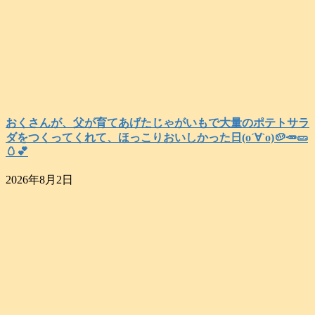
おくさんが、父が育てあげたじゃがいもで大量のポテトサラ
ダをつくってくれて、ほっこりおいしかった日(о´∀`о)🥔🥕🥒
🥚💕
2026年8月2日