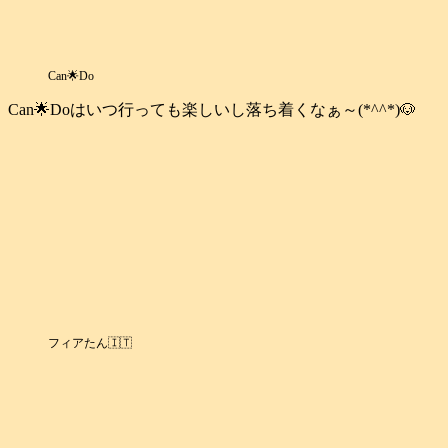
Can🌟Do
Can🌟Doはいつ行っても楽しいし落ち着くなぁ～(*^^*)🐶
フィアたん🇮🇹