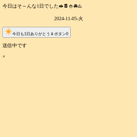
今日はそ～んな1日でした🥪🍫🍚🚘️♨️
2024-11-05-火
clear_day
今日も1日ありがとう🌷ボタン
0
送信中です
×