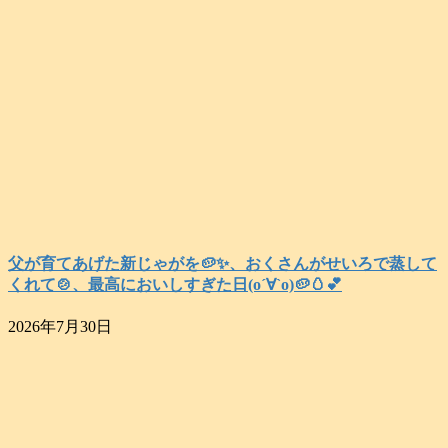
父が育てあげた新じゃがを🥔✨️、おくさんがせいろで蒸して
くれて🍲、最高においしすぎた日(о´∀`о)🥔🥚💕
2026年7月30日