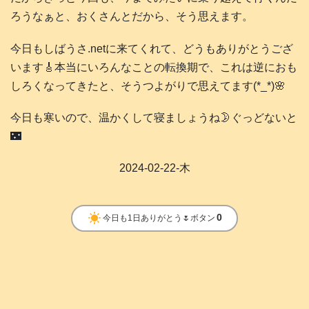
ろうなぁと、おくさんとだから、そう思えます。
今日もしばうさ.netに来てくれて、どうもありがとうござ
います🎸本当にいろんなことの転換期で、これは逆におも
しろくなってきたと、そうつよがりで思えてます(*_*)🌸
今日も寒いので、温かくして寝ましょうね🌛ぐっどないと
🌃
2024-02-22-木
clear_day
0
今日も1日ありがとう🌷ボタン