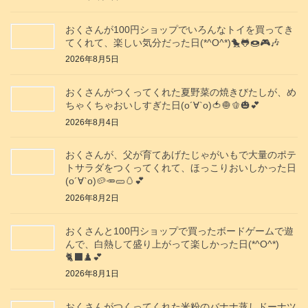
おくさんが100円ショップでいろんなトイを買ってき
てくれて、楽しい気分だった日(*^O^*)🐤🐸🍩🎮️🎶
2026年8月5日
おくさんがつくってくれた夏野菜の焼きびたしが、め
ちゃくちゃおいしすぎた日(о´∀`о)🍅🧅🫑🎃💕
2026年8月4日
おくさんが、父が育てあげたじゃがいもで大量のポテ
トサラダをつくってくれて、ほっこりおいしかった日
(о´∀`о)🥔🥕🥒🥚💕
2026年8月2日
おくさんと100円ショップで買ったボードゲームで遊
んで、白熱して盛り上がって楽しかった日(*^O^*)
🐈‍⬛♟️💕
2026年8月1日
おくさんがつくってくれた米粉のバナナ蒸しドーナツ