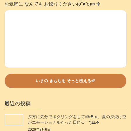
お気軽に なんでも お綴りください(о´∀`о)✏️🍀
最近の投稿
夕方に気分でポタリングをして🚲️🌳☀️、夏の夕焼け空
がエモーショナルだった日(⁠*⁠´⁠ω⁠｀⁠*⁠)🌅🍀
2026年8月6日