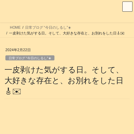
コ
ナ
ン
ビ
テ
ゲ
ン
ー
HOME
日常ブログ “今日のしるし”☀️
ツ
シ
一皮剥けた気がする日。そして、大好きな存在と、お別れをした日🎸✉️
へ
ョ
ス
ン
2024年2月22日
キ
に
日常ブログ “今日のしるし”☀️
ッ
移
一皮剥けた気がする日。そして、
プ
動
大好きな存在と、お別れをした日
🎸✉️