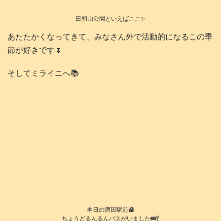
日和山公園といえばここ✨
あたたかくなってきて、みなさん外で活動的になるこの季
節が好きです🌷
そしてミライニへ📚️
本日の酒田駅前🚉
ちょうどるんるんバスがいました🚌🚏