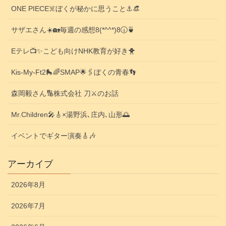
ONE PIECE☠️ぼくが秘かに思うこと⚓️👒
サザエさん☀️🏡毎週の感想8(*^^*)8🕡️🍵
Eテレ📺️✨こども向けNHK教育が好き🐥
Kis-My-Ft2🛼🌈SMAP🌟🖇️ぼくの青春👣
森岡毅さん🔢株式会社 刀⚔️のお話
Mr.Children🎤🎸×湯野浜､庄内､山形🌅
イベントでギター演奏🎸🎶
アーカイブ
2026年8月
2026年7月