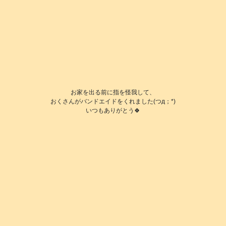
お家を出る前に指を怪我して、
おくさんがバンドエイドをくれました(つд；*)
いつもありがとう🍀