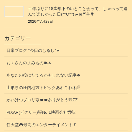
半年ぶりに18歳年下のいとこと会って、しゃべって遊
んで楽しかった日(*^O^*)🦔☀️☔🍜🌳
2026年7月28日
カテゴリー
日常ブログ “今日のしるし”☀️
おくさんのよみもの🐇🌷
あなたの役にたてるかもしれない記事🍀
山形県の庄内地方トピックあれこれ☀️🌾
かいけつゾロリ🦊🐗🐗ありがとう🎒ZZ
PIXAR(ピクサー)💡No.1映画会社🤠🚀
任天堂🎮️最高のエンターテイメント🚩