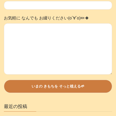
お気軽に なんでも お綴りください(о´∀`о)✏️🍀
最近の投稿