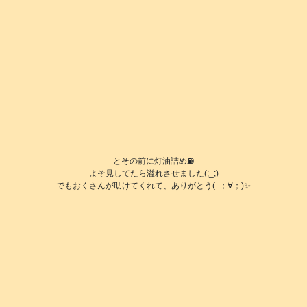
とその前に灯油詰め⛽️
よそ見してたら溢れさせました(;_;)
でもおくさんが助けてくれて、ありがとう( ；∀；)✨