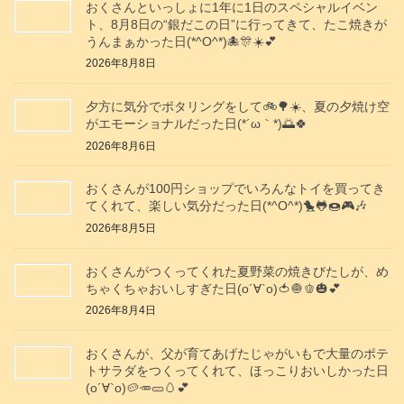
おくさんといっしょに1年に1日のスペシャルイベン
ト、8月8日の“銀だこの日”に行ってきて、たこ焼きが
うんまぁかった日(*^O^*)🐙🎊☀️💕
2026年8月8日
夕方に気分でポタリングをして🚲️🌳☀️、夏の夕焼け空
がエモーショナルだった日(⁠*⁠´⁠ω⁠｀⁠*⁠)🌅🍀
2026年8月6日
おくさんが100円ショップでいろんなトイを買ってき
てくれて、楽しい気分だった日(*^O^*)🐤🐸🍩🎮️🎶
2026年8月5日
おくさんがつくってくれた夏野菜の焼きびたしが、め
ちゃくちゃおいしすぎた日(о´∀`о)🍅🧅🫑🎃💕
2026年8月4日
おくさんが、父が育てあげたじゃがいもで大量のポテ
トサラダをつくってくれて、ほっこりおいしかった日
(о´∀`о)🥔🥕🥒🥚💕