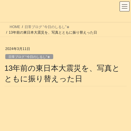
コ
ナ
ン
ビ
テ
ゲ
ン
ー
HOME
日常ブログ “今日のしるし”☀️
ツ
シ
13年前の東日本大震災を、写真とともに振り替えった日
へ
ョ
ス
ン
2024年3月11日
キ
に
日常ブログ “今日のしるし”☀️
ッ
移
13年前の東日本大震災を、写真と
プ
動
ともに振り替えった日