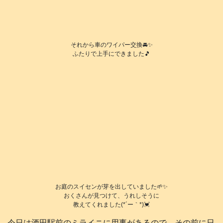
それから車のワイパー交換🚘️✨
ふたりで上手にできました🎵
お庭のスイセンが芽を出していました🌱✨
おくさんが見つけて、うれしそうに
教えてくれました(*´ー｀*)💓
今日は酒田駅前のミライニに用事があるので、その前に日