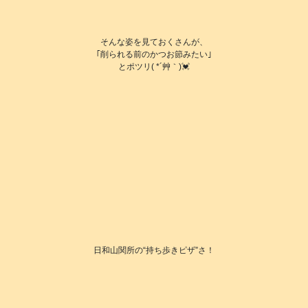
そんな姿を見ておくさんが、
｢削られる前のかつお節みたい｣
とポツリ( *´艸｀)💓
日和山関所の“持ち歩きピザ”さ！