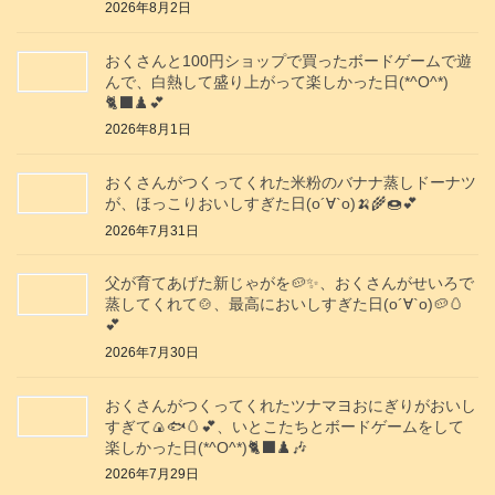
2026年8月2日
おくさんと100円ショップで買ったボードゲームで遊
んで、白熱して盛り上がって楽しかった日(*^O^*)
🐈‍⬛♟️💕
2026年8月1日
おくさんがつくってくれた米粉のバナナ蒸しドーナツ
が、ほっこりおいしすぎた日(о´∀`о)🍌🌾🍩💕
2026年7月31日
父が育てあげた新じゃがを🥔✨️、おくさんがせいろで
蒸してくれて🍲、最高においしすぎた日(о´∀`о)🥔🥚
💕
2026年7月30日
おくさんがつくってくれたツナマヨおにぎりがおいし
すぎて🍙🐟️🥚💕、いとこたちとボードゲームをして
楽しかった日(*^O^*)🐈‍⬛♟️🎶
2026年7月29日