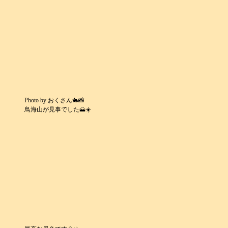
Photo by おくさん🐇📸
鳥海山が見事でした🗻☀️