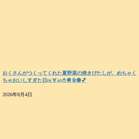
おくさんがつくってくれた夏野菜の焼きびたしが、めちゃく
ちゃおいしすぎた日(о´∀`о)🍅🧅🫑🎃💕
2026年8月4日