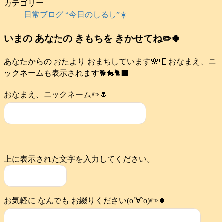
カテゴリー
日常ブログ “今日のしるし”☀️
いまの あなたの きもちを きかせてね✏️🍀
あなたからの おたより おまちしています🌸📮 おなまえ、ニ
ックネームも表示されます🐕️🐇🐈‍⬛
おなまえ、ニックネーム✏️🌷
上に表示された文字を入力してください。
お気軽に なんでも お綴りください(о´∀`о)✏️🍀