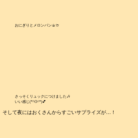
おにぎりとメロンパン🍙🍈
さっそくリュックにつけました🎶
いい感じ(*^O^*)💕
そして夜にはおくさんからすごいサプライズが…！