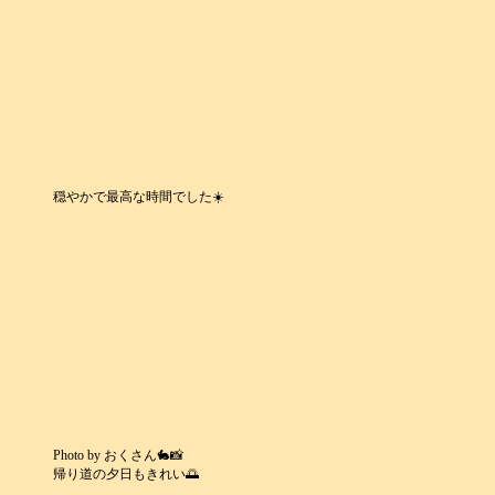
穏やかで最高な時間でした☀️
Photo by おくさん🐇📸
帰り道の夕日もきれい🌅