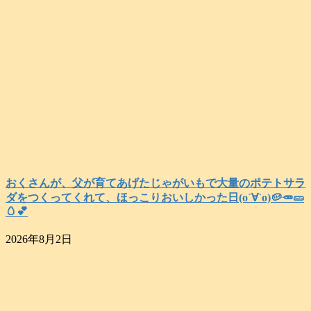
おくさんが、父が育てあげたじゃがいもで大量のポテトサラ
ダをつくってくれて、ほっこりおいしかった日(о´∀`о)🥔🥕🥒
🥚💕
2026年8月2日