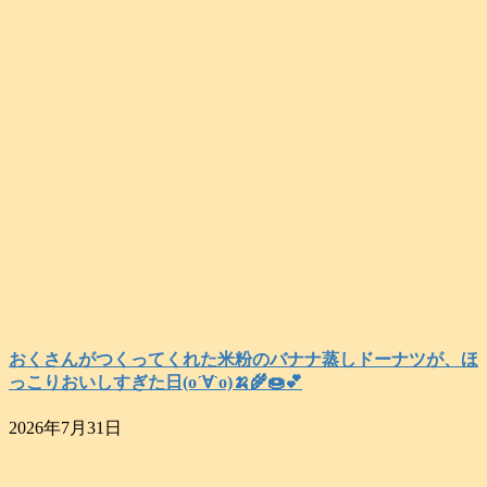
おくさんがつくってくれた米粉のバナナ蒸しドーナツが、ほ
っこりおいしすぎた日(о´∀`о)🍌🌾🍩💕
2026年7月31日