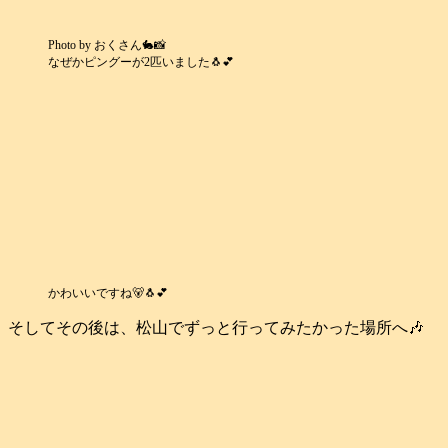
Photo by おくさん🐇📸
なぜかピングーが2匹いました🐧💕
かわいいですね🐻🐧💕
そしてその後は、松山でずっと行ってみたかった場所へ🎶