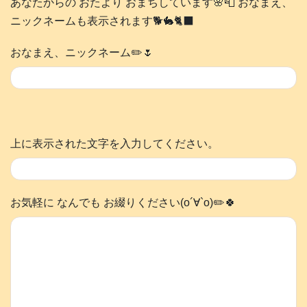
あなたからの おたより おまちしています🌸📮 おなまえ、
ニックネームも表示されます🐕️🐇🐈‍⬛
おなまえ、ニックネーム✏️🌷
上に表示された文字を入力してください。
お気軽に なんでも お綴りください(о´∀`о)✏️🍀