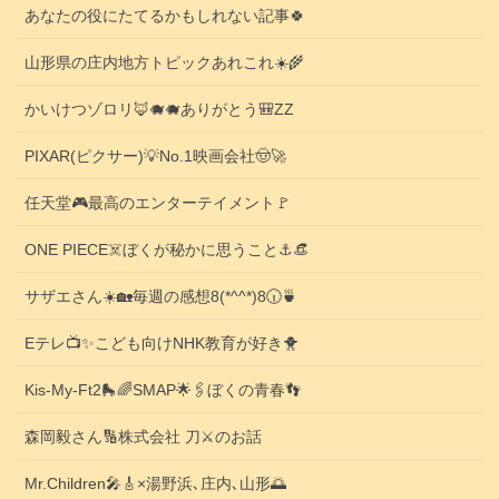
あなたの役にたてるかもしれない記事🍀
山形県の庄内地方トピックあれこれ☀️🌾
かいけつゾロリ🦊🐗🐗ありがとう🎒ZZ
PIXAR(ピクサー)💡No.1映画会社🤠🚀
任天堂🎮️最高のエンターテイメント🚩
ONE PIECE☠️ぼくが秘かに思うこと⚓️👒
サザエさん☀️🏡毎週の感想8(*^^*)8🕡️🍵
Eテレ📺️✨こども向けNHK教育が好き🐥
Kis-My-Ft2🛼🌈SMAP🌟🖇️ぼくの青春👣
森岡毅さん🔢株式会社 刀⚔️のお話
Mr.Children🎤🎸×湯野浜､庄内､山形🌅