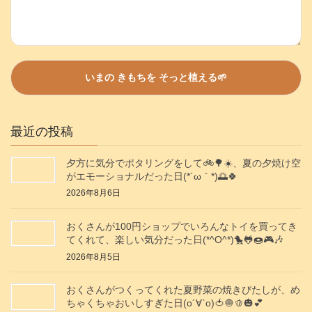
最近の投稿
夕方に気分でポタリングをして🚲️🌳☀️、夏の夕焼け空
がエモーショナルだった日(⁠*⁠´⁠ω⁠｀⁠*⁠)🌅🍀
2026年8月6日
おくさんが100円ショップでいろんなトイを買ってき
てくれて、楽しい気分だった日(*^O^*)🐤🐸🍩🎮️🎶
2026年8月5日
おくさんがつくってくれた夏野菜の焼きびたしが、め
ちゃくちゃおいしすぎた日(о´∀`о)🍅🧅🫑🎃💕