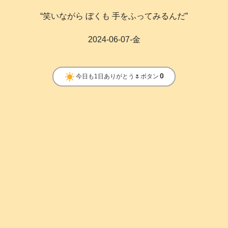
“笑いながら ぼくも 手をふってみるんだ”
2024-06-07-金
clear_day
0
今日も1日ありがとう🌷ボタン