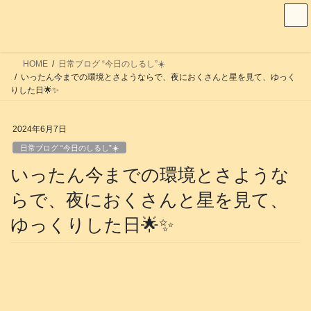
コ
ナ
ン
ビ
テ
ゲ
ン
ー
HOME
日常ブログ “今日のしるし”☀️
ツ
シ
いったん今までの環境とさようならで、夜におくさんと星を見て、ゆっく
へ
ョ
りした日🌟✨
ス
ン
キ
に
2024年6月7日
ッ
移
日常ブログ “今日のしるし”☀️
プ
動
いったん今までの環境とさような
らで、夜におくさんと星を見て、
ゆっくりした日🌟✨