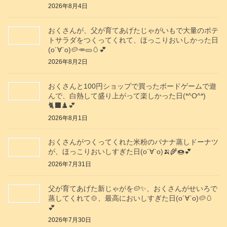
2026年8月4日
おくさんが、父が育てあげたじゃがいもで大量のポテ
トサラダをつくってくれて、ほっこりおいしかった日
(о´∀`о)🥔🥕🥒🥚💕
2026年8月2日
おくさんと100円ショップで買ったボードゲームで遊
んで、白熱して盛り上がって楽しかった日(*^O^*)
🐈‍⬛♟️💕
2026年8月1日
おくさんがつくってくれた米粉のバナナ蒸しドーナツ
が、ほっこりおいしすぎた日(о´∀`о)🍌🌾🍩💕
2026年7月31日
父が育てあげた新じゃがを🥔✨️、おくさんがせいろで
蒸してくれて🍲、最高においしすぎた日(о´∀`о)🥔🥚
💕
2026年7月30日