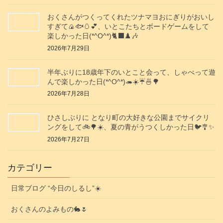
おくさんがつくってくれたツナマヨおにぎりがおいし
すぎて🍙🐟️🥚💕、いとこたちとボードゲームをして
楽しかった日(*^O^*)🐈‍⬛♟️🎶
2026年7月29日
半年ぶりに18歳年下のいとこと会って、しゃべって遊
んで楽しかった日(*^O^*)🦔☀️☔🍜🌳
2026年7月28日
ひさしぶりに となり町の大好きな公園までサイクリ
ングをして🚲️🌳☀️、夏の青がうつくしかった日🐦️🎐✨️
2026年7月27日
カテゴリー
日常ブログ “今日のしるし”☀️
おくさんのよみもの🐇🌷