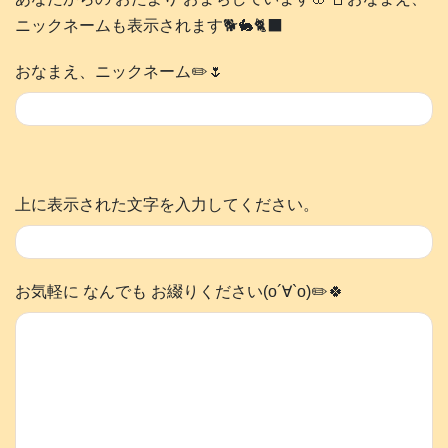
ニックネームも表示されます🐕️🐇🐈‍⬛
おなまえ、ニックネーム✏️🌷
上に表示された文字を入力してください。
お気軽に なんでも お綴りください(о´∀`о)✏️🍀