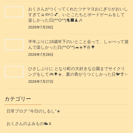
おくさんがつくってくれたツナマヨおにぎりがおいし
すぎて🍙🐟️🥚💕、いとこたちとボードゲームをして
楽しかった日(*^O^*)🐈‍⬛♟️🎶
2026年7月29日
半年ぶりに18歳年下のいとこと会って、しゃべって遊
んで楽しかった日(*^O^*)🦔☀️☔🍜🌳
2026年7月28日
ひさしぶりに となり町の大好きな公園までサイクリ
ングをして🚲️🌳☀️、夏の青がうつくしかった日🐦️🎐✨️
2026年7月27日
カテゴリー
日常ブログ “今日のしるし”☀️
おくさんのよみもの🐇🌷