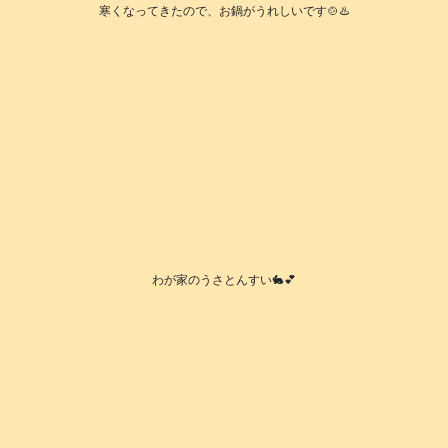
寒くなってきたので、お鍋がうれしいです🍲♨️
わが家のうさとんすい🐇💕