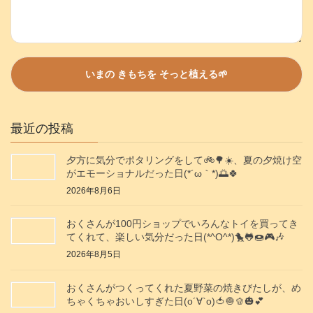
最近の投稿
夕方に気分でポタリングをして🚲️🌳☀️、夏の夕焼け空
がエモーショナルだった日(⁠*⁠´⁠ω⁠｀⁠*⁠)🌅🍀
2026年8月6日
おくさんが100円ショップでいろんなトイを買ってき
てくれて、楽しい気分だった日(*^O^*)🐤🐸🍩🎮️🎶
2026年8月5日
おくさんがつくってくれた夏野菜の焼きびたしが、め
ちゃくちゃおいしすぎた日(о´∀`о)🍅🧅🫑🎃💕