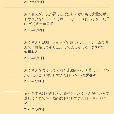
2026年8月4日
おくさんが、父が育てあげたじゃがいもで大量のポテ
トサラダをつくってくれて、ほっこりおいしかった日
(о´∀`о)🥔🥕🥒🥚💕
2026年8月2日
おくさんと100円ショップで買ったボードゲームで遊
んで、白熱して盛り上がって楽しかった日(*^O^*)
🐈‍⬛♟️💕
2026年8月1日
おくさんがつくってくれた米粉のバナナ蒸しドーナツ
が、ほっこりおいしすぎた日(о´∀`о)🍌🌾🍩💕
2026年7月31日
父が育てあげた新じゃがを🥔✨️、おくさんがせいろで
蒸してくれて🍲、最高においしすぎた日(о´∀`о)🥔🥚
💕
2026年7月30日