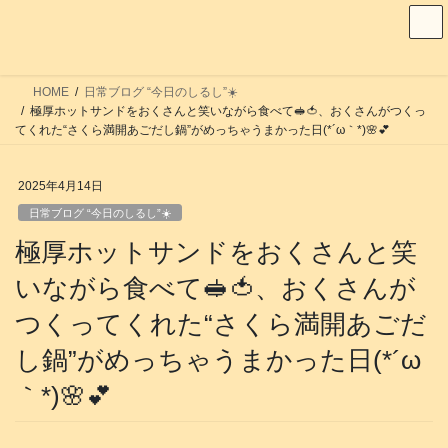
コ
ナ
ン
ビ
テ
ゲ
ン
ー
HOME
日常ブログ “今日のしるし”☀️
ツ
シ
極厚ホットサンドをおくさんと笑いながら食べて🥪🍅、おくさんがつくっ
へ
ョ
てくれた“さくら満開あごだし鍋”がめっちゃうまかった日(*´ω｀*)🌸💕
ス
ン
キ
に
2025年4月14日
ッ
移
日常ブログ “今日のしるし”☀️
プ
動
極厚ホットサンドをおくさんと笑
いながら食べて🥪🍅、おくさんが
つくってくれた“さくら満開あごだ
し鍋”がめっちゃうまかった日(*´ω
｀*)🌸💕