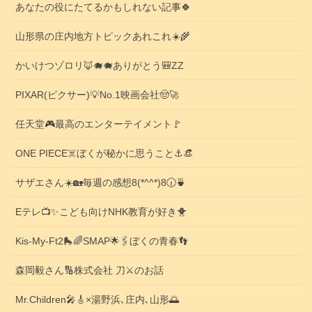
あなたの役にたてるかもしれない記事🍀
山形県の庄内地方トピックあれこれ☀️🌾
かいけつゾロリ🦊🐗🐗ありがとう🎒ZZ
PIXAR(ピクサー)💡No.1映画会社🤠🚀
任天堂🎮️最高のエンターテイメント🚩
ONE PIECE☠️ぼくが秘かに思うこと⚓️👒
サザエさん☀️🏡毎週の感想8(*^^*)8🕡️🍵
Eテレ📺️✨こども向けNHK教育が好き🐥
Kis-My-Ft2🛼🌈SMAP🌟🖇️ぼくの青春👣
森岡毅さん🔢株式会社 刀⚔️のお話
Mr.Children🎤🎸×湯野浜､庄内､山形🌅