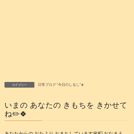
日常ブログ “今日のしるし”☀️
カテゴリー
いまの あなたの きもちを きかせて
ね✏️🍀
あなたからの おたより おまちしています🌸📮 おなまえ、