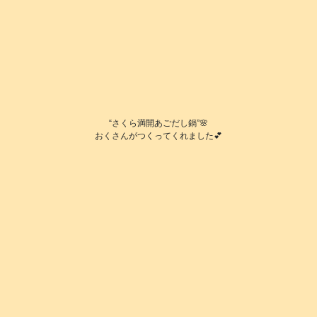
“さくら満開あごだし鍋”🌸
おくさんがつくってくれました💕