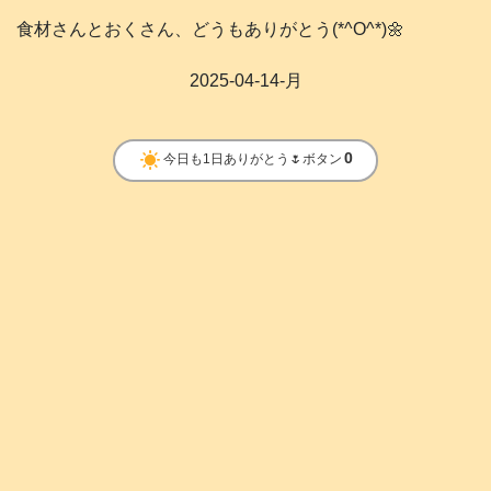
食材さんとおくさん、どうもありがとう(*^O^*)🌼
2025-04-14-月
clear_day
0
今日も1日ありがとう🌷ボタン