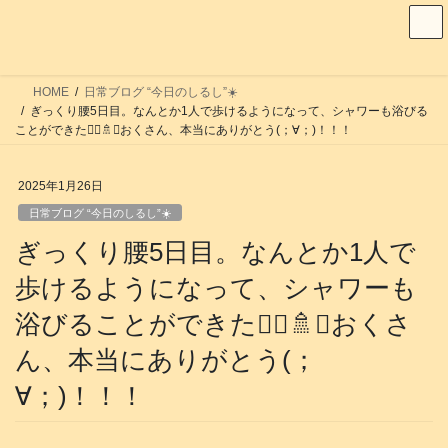
コ
ナ
ン
ビ
テ
ゲ
ン
ー
HOME
日常ブログ “今日のしるし”☀️
ツ
シ
ぎっくり腰5日目。なんとか1人で歩けるようになって、シャワーも浴びる
へ
ョ
ことができた🚶‍♂️🚿✨おくさん、本当にありがとう(；∀；)！！！
ス
ン
キ
に
2025年1月26日
ッ
移
日常ブログ “今日のしるし”☀️
プ
動
ぎっくり腰5日目。なんとか1人で
歩けるようになって、シャワーも
浴びることができた🚶‍♂️🚿✨おくさ
ん、本当にありがとう(；
∀；)！！！