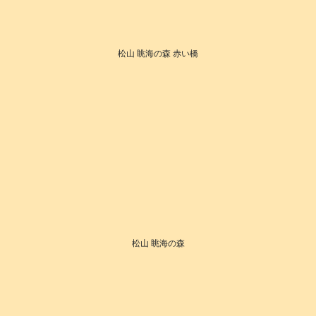
松山 眺海の森 赤い橋
松山 眺海の森