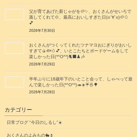
父が育てあげた新じゃがを🥔✨️、おくさんがせいろで
蒸してくれて🍲、最高においしすぎた日(о´∀`о)🥔🥚
💕
2026年7月30日
おくさんがつくってくれたツナマヨおにぎりがおいし
すぎて🍙🐟️🥚💕、いとこたちとボードゲームをして
楽しかった日(*^O^*)🐈‍⬛♟️🎶
2026年7月29日
半年ぶりに18歳年下のいとこと会って、しゃべって遊
んで楽しかった日(*^O^*)🦔☀️☔🍜🌳
2026年7月28日
カテゴリー
日常ブログ “今日のしるし”☀️
おくさんのよみもの🐇🌷