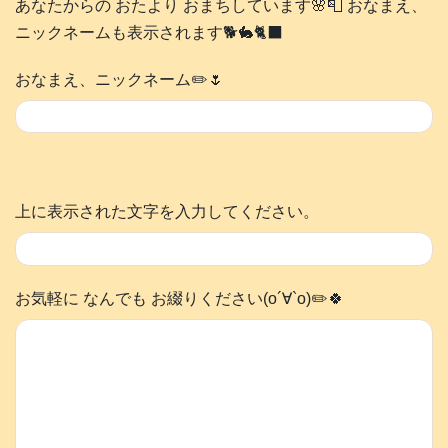
あなたからの おたより おまちしています🌸📮 おなまえ、
ニックネームも表示されます🐕️🐇🐈‍⬛
おなまえ、ニックネーム✏️🌷
上に表示された文字を入力してください。
お気軽に なんでも お綴りください(о´∀`о)✏️🍀