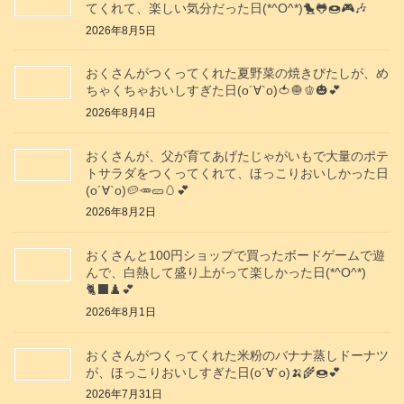
てくれて、楽しい気分だった日(*^O^*)🐤🐸🍩🎮️🎶
2026年8月5日
おくさんがつくってくれた夏野菜の焼きびたしが、め
ちゃくちゃおいしすぎた日(о´∀`о)🍅🧅🫑🎃💕
2026年8月4日
おくさんが、父が育てあげたじゃがいもで大量のポテ
トサラダをつくってくれて、ほっこりおいしかった日
(о´∀`о)🥔🥕🥒🥚💕
2026年8月2日
おくさんと100円ショップで買ったボードゲームで遊
んで、白熱して盛り上がって楽しかった日(*^O^*)
🐈‍⬛♟️💕
2026年8月1日
おくさんがつくってくれた米粉のバナナ蒸しドーナツ
が、ほっこりおいしすぎた日(о´∀`о)🍌🌾🍩💕
2026年7月31日