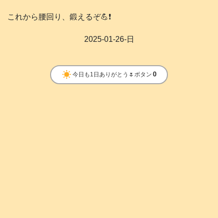
これから腰回り、鍛えるぞ💪❗️
2025-01-26-日
clear_day
0
今日も1日ありがとう🌷ボタン