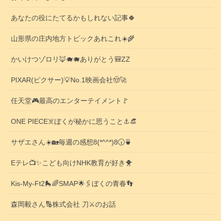
あなたの役にたてるかもしれない記事🍀
山形県の庄内地方トピックあれこれ☀️🌾
かいけつゾロリ🦊🐗🐗ありがとう🎒ZZ
PIXAR(ピクサー)💡No.1映画会社🤠🚀
任天堂🎮️最高のエンターテイメント🚩
ONE PIECE☠️ぼくが秘かに思うこと⚓️👒
サザエさん☀️🏡毎週の感想8(*^^*)8🕡️🍵
Eテレ📺️✨こども向けNHK教育が好き🐥
Kis-My-Ft2🛼🌈SMAP🌟🖇️ぼくの青春👣
森岡毅さん🔢株式会社 刀⚔️のお話