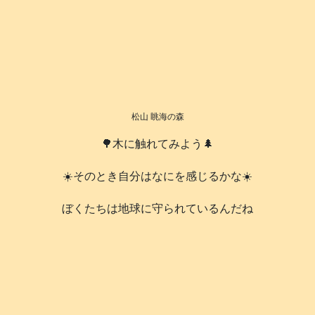
松山 眺海の森
🌳木に触れてみよう🌲
☀️そのとき自分はなにを感じるかな☀️
️ぼくたちは地球に守られているんだね