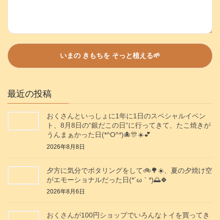
最近の投稿
おくさんといっしょに1年に1日のスペシャルイベン
ト、8月8日の“銀だこの日”に行ってきて、たこ焼きが
うんまぁかった日(*^O^*)🐙🎊☀️💕
2026年8月8日
夕方に気分でポタリングをして🚲️🌳☀️、夏の夕焼け空
がエモーショナルだった日(⁠*⁠´⁠ω⁠｀⁠*⁠)🌅🍀
2026年8月6日
おくさんが100円ショップでいろんなトイを買ってき