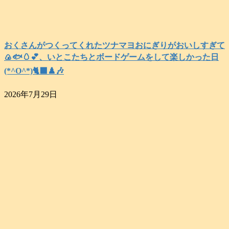
おくさんがつくってくれたツナマヨおにぎりがおいしすぎて
🍙🐟️🥚💕、いとこたちとボードゲームをして楽しかった日
(*^O^*)🐈‍⬛♟️🎶
2026年7月29日