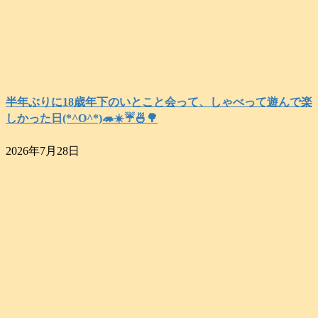
半年ぶりに18歳年下のいとこと会って、しゃべって遊んで楽
しかった日(*^O^*)🦔☀️☔🍜🌳
2026年7月28日