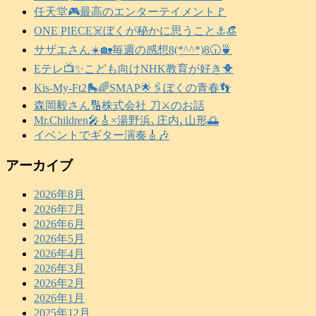
任天堂🎮️最高のエンターテイメント🚩
ONE PIECE☠️ぼくが秘かに思うこと⚓️👒
サザエさん☀️🏡毎週の感想8(*^^*)8🕡️🍵
Eテレ📺️✨こども向けNHK教育が好き🐥
Kis-My-Ft2🛼🌈SMAP🌟🖇️ぼくの青春👣
森岡毅さん🔢株式会社 刀⚔️のお話
Mr.Children🎤🎸×湯野浜､庄内､山形🌅
イベントでギター演奏🎸🎶
アーカイブ
2026年8月
2026年7月
2026年6月
2026年5月
2026年4月
2026年3月
2026年2月
2026年1月
2025年12月