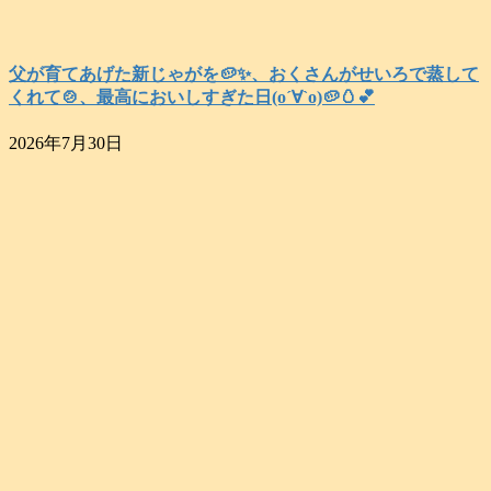
父が育てあげた新じゃがを🥔✨️、おくさんがせいろで蒸して
くれて🍲、最高においしすぎた日(о´∀`о)🥔🥚💕
2026年7月30日