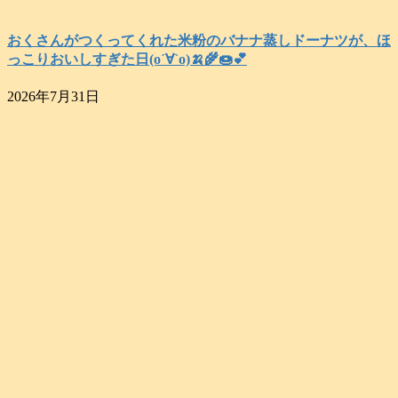
おくさんがつくってくれた米粉のバナナ蒸しドーナツが、ほ
っこりおいしすぎた日(о´∀`о)🍌🌾🍩💕
2026年7月31日