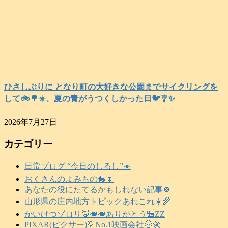
ひさしぶりに となり町の大好きな公園までサイクリングを
して🚲️🌳☀️、夏の青がうつくしかった日🐦️🎐✨️
2026年7月27日
カテゴリー
日常ブログ “今日のしるし”☀️
おくさんのよみもの🐇🌷
あなたの役にたてるかもしれない記事🍀
山形県の庄内地方トピックあれこれ☀️🌾
かいけつゾロリ🦊🐗🐗ありがとう🎒ZZ
PIXAR(ピクサー)💡No.1映画会社🤠🚀