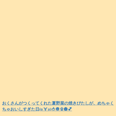
おくさんがつくってくれた夏野菜の焼きびたしが、めちゃく
ちゃおいしすぎた日(о´∀`о)🍅🧅🫑🎃💕