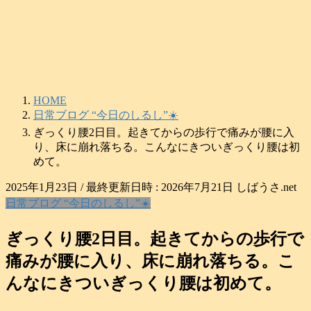
コ
ナ
ン
ビ
テ
ゲ
ン
ー
ツ
シ
へ
ョ
HOME
ス
ン
日常ブログ “今日のしるし”☀️
キ
に
ぎっくり腰2日目。起きてからの歩行で痛みが腰に入
ッ
移
り、床に崩れ落ちる。こんなにきついぎっくり腰は初
プ
動
めて。
2025年1月23日
/ 最終更新日時 :
2026年7月21日
しばうさ.net
日常ブログ “今日のしるし”☀️
ぎっくり腰2日目。起きてからの歩行で
痛みが腰に入り、床に崩れ落ちる。こ
んなにきついぎっくり腰は初めて。