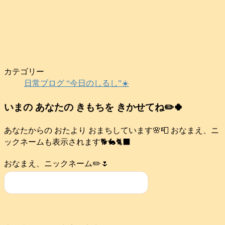
カテゴリー
日常ブログ “今日のしるし”☀️
いまの あなたの きもちを きかせてね✏️🍀
あなたからの おたより おまちしています🌸📮 おなまえ、ニ
ックネームも表示されます🐕️🐇🐈‍⬛
おなまえ、ニックネーム✏️🌷