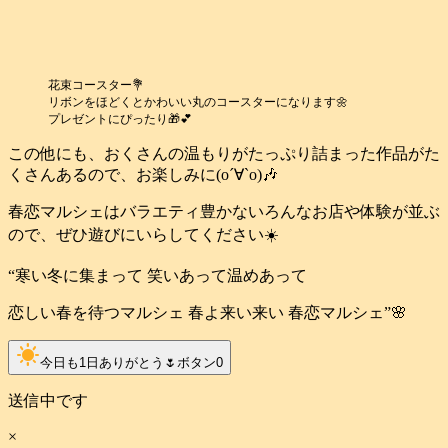
花束コースター💐
リボンをほどくとかわいい丸のコースターになります🌼
プレゼントにぴったり🎁💕
この他にも、おくさんの温もりがたっぷり詰まった作品がた
くさんあるので、お楽しみに(о´∀`о)🎶
春恋マルシェはバラエティ豊かないろんなお店や体験が並ぶ
ので、ぜひ遊びにいらしてください☀️
“寒い冬に集まって 笑いあって温めあって
恋しい春を待つマルシェ 春よ来い来い 春恋マルシェ”🌸
clear_day
今日も1日ありがとう🌷ボタン
0
送信中です
×