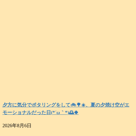
夕方に気分でポタリングをして🚲️🌳☀️、夏の夕焼け空がエ
モーショナルだった日(⁠*⁠´⁠ω⁠｀⁠*⁠)🌅🍀
2026年8月6日