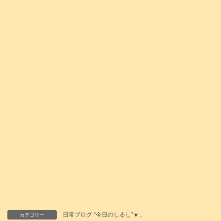
日常ブログ “今日のしるし”☀️
、
カテゴリー