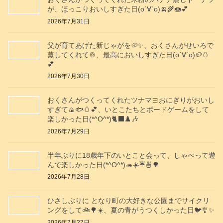
が、ほっこりおいしすぎた日(о´∀`о)🍌🌾🍩💕
2026年7月31日
父が育てあげた新じゃがを🥔✨️、おくさんがせいろで
蒸してくれて🍲、最高においしすぎた日(о´∀`о)🥔🥚
💕
2026年7月30日
おくさんがつくってくれたツナマヨおにぎりがおいし
すぎて🍙🐟️🥚💕、いとこたちとボードゲームをして
楽しかった日(*^O^*)🐈‍⬛♟️🎶
2026年7月29日
半年ぶりに18歳年下のいとこと会って、しゃべって遊
んで楽しかった日(*^O^*)🦔☀️☔🍜🌳
2026年7月28日
ひさしぶりに となり町の大好きな公園までサイクリ
ングをして🚲️🌳☀️、夏の青がうつくしかった日🐦️🎐✨️
2026年7月27日