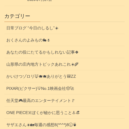
カテゴリー
日常ブログ “今日のしるし”☀️
おくさんのよみもの🐇🌷
あなたの役にたてるかもしれない記事🍀
山形県の庄内地方トピックあれこれ☀️🌾
かいけつゾロリ🦊🐗🐗ありがとう🎒ZZ
PIXAR(ピクサー)💡No.1映画会社🤠🚀
任天堂🎮️最高のエンターテイメント🚩
ONE PIECE☠️ぼくが秘かに思うこと⚓️👒
サザエさん☀️🏡毎週の感想8(*^^*)8🕡️🍵