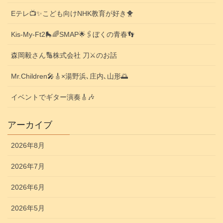
Eテレ📺️✨こども向けNHK教育が好き🐥
Kis-My-Ft2🛼🌈SMAP🌟🖇️ぼくの青春👣
森岡毅さん🔢株式会社 刀⚔️のお話
Mr.Children🎤🎸×湯野浜､庄内､山形🌅
イベントでギター演奏🎸🎶
アーカイブ
2026年8月
2026年7月
2026年6月
2026年5月