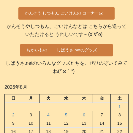
かんそう しつもん ごいけんの コーナー✉️
かんそうやしつもん、ごいけんなどは こちらから送って
いただけると うれしいです～(о´∀`о)
おかいもの
しばうさ.netのグッズ
しばうさ.netのいろんなグッズたちを、ぜひのぞいてみて
ね(*´ω｀*)
2026年8月
日
月
火
水
木
金
土
1
2
3
4
5
6
7
8
9
10
11
12
13
14
15
16
17
18
19
20
21
22