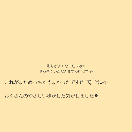
彩りがよくなった～🌿✨
さっそくいただきますっ(*^O^*)🎶
これがまためっちゃうまかったです(*゜Q゜*)🍳✨
おくさんのやさしい味がした気がしました🍀