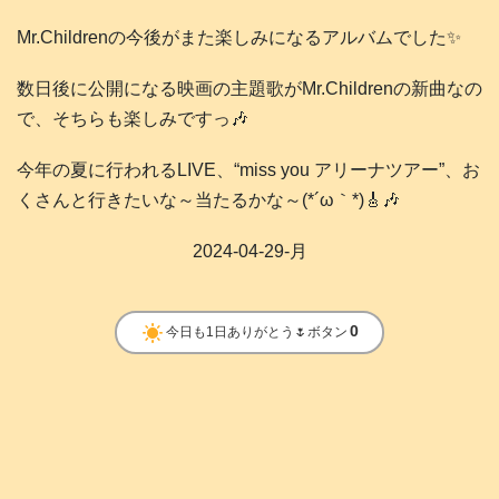
Mr.Childrenの今後がまた楽しみになるアルバムでした✨
数日後に公開になる映画の主題歌がMr.Childrenの新曲なの
で、そちらも楽しみですっ🎶
今年の夏に行われるLIVE、“miss you アリーナツアー”、お
くさんと行きたいな～当たるかな～(*´ω｀*)🎸🎶
2024-04-29-月
clear_day
0
今日も1日ありがとう🌷ボタン