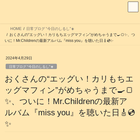
コ
ナ
ン
ビ
テ
ゲ
ン
ー
HOME
日常ブログ “今日のしるし”☀️
ツ
シ
おくさんの“エッグい！カリもちエッグマフィン”がめちゃうまで🍳🍞✨、つ
へ
ョ
いに！Mr.Childrenの最新アルバム『miss you』を聴いた日🎸💿️✨
ス
ン
キ
に
2024年4月29日
ッ
移
日常ブログ “今日のしるし”☀️
プ
動
おくさんの“エッグい！カリもちエ
ッグマフィン”がめちゃうまで🍳🍞
✨、ついに！Mr.Childrenの最新ア
ルバム『miss you』を聴いた日🎸💿️
✨