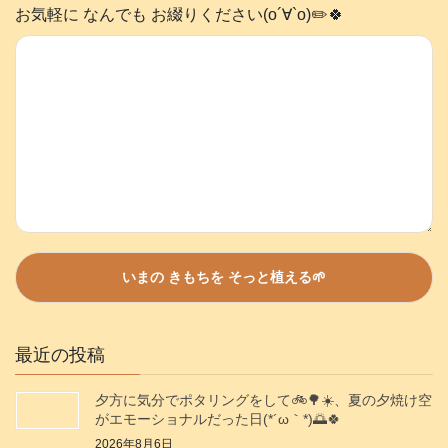
お気軽に なんでも お綴りください(о´∀`о)✏️🍀
最近の投稿
夕方に気分でポタリングをして🚲️🌳☀️、夏の夕焼け空
がエモーショナルだった日(⁠*⁠´⁠ω⁠｀⁠*⁠)🌅🍀
2026年8月6日