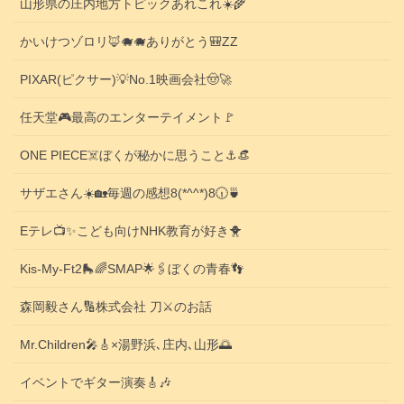
山形県の庄内地方トピックあれこれ☀️🌾
かいけつゾロリ🦊🐗🐗ありがとう🎒ZZ
PIXAR(ピクサー)💡No.1映画会社🤠🚀
任天堂🎮️最高のエンターテイメント🚩
ONE PIECE☠️ぼくが秘かに思うこと⚓️👒
サザエさん☀️🏡毎週の感想8(*^^*)8🕡️🍵
Eテレ📺️✨こども向けNHK教育が好き🐥
Kis-My-Ft2🛼🌈SMAP🌟🖇️ぼくの青春👣
森岡毅さん🔢株式会社 刀⚔️のお話
Mr.Children🎤🎸×湯野浜､庄内､山形🌅
イベントでギター演奏🎸🎶