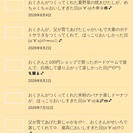
おくさんがつくってくれた夏野菜の焼きびたしが、め
ちゃくちゃおいしすぎた日(о´∀`о)🍅🧅🫑🎃💕
2026年8月4日
おくさんが、父が育てあげたじゃがいもで大量のポテ
トサラダをつくってくれて、ほっこりおいしかった日
(о´∀`о)🥔🥕🥒🥚💕
2026年8月2日
おくさんと100円ショップで買ったボードゲームで遊
んで、白熱して盛り上がって楽しかった日(*^O^*)
🐈‍⬛♟️💕
2026年8月1日
おくさんがつくってくれた米粉のバナナ蒸しドーナツ
が、ほっこりおいしすぎた日(о´∀`о)🍌🌾🍩💕
2026年7月31日
父が育てあげた新じゃがを🥔✨️、おくさんがせいろで
蒸してくれて🍲、最高においしすぎた日(о´∀`о)🥔🥚