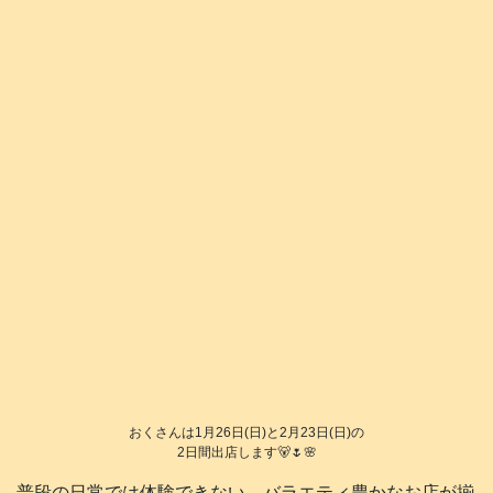
おくさんは1月26日(日)と2月23日(日)の
2日間出店します🐻🌷🌸
普段の日常では体験できない、バラエティ豊かなお店が揃