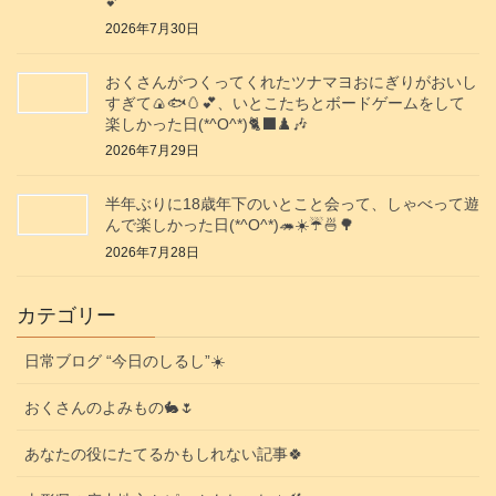
💕
2026年7月30日
おくさんがつくってくれたツナマヨおにぎりがおいし
すぎて🍙🐟️🥚💕、いとこたちとボードゲームをして
楽しかった日(*^O^*)🐈‍⬛♟️🎶
2026年7月29日
半年ぶりに18歳年下のいとこと会って、しゃべって遊
んで楽しかった日(*^O^*)🦔☀️☔🍜🌳
2026年7月28日
カテゴリー
日常ブログ “今日のしるし”☀️
おくさんのよみもの🐇🌷
あなたの役にたてるかもしれない記事🍀