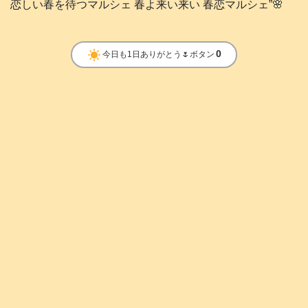
恋しい春を待つマルシェ 春よ来い来い 春恋マルシェ”🌸
clear_day
0
今日も1日ありがとう🌷ボタン