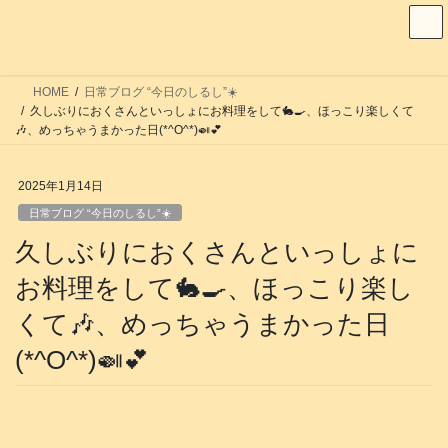
コ
ナ
ン
ビ
テ
ゲ
ン
ー
HOME
日常ブログ “今日のしるし”☀️
ツ
シ
久しぶりにおくさんといっしょにお料理をして🐇🍳、ほっこり楽しくて
へ
ョ
🎶、めっちゃうまかった日(*^O^*)🍛💕
ス
ン
キ
に
2025年1月14日
ッ
移
日常ブログ “今日のしるし”☀️
プ
動
久しぶりにおくさんといっしょに
お料理をして🐇🍳、ほっこり楽し
くて🎶、めっちゃうまかった日
(*^O^*)🍛💕