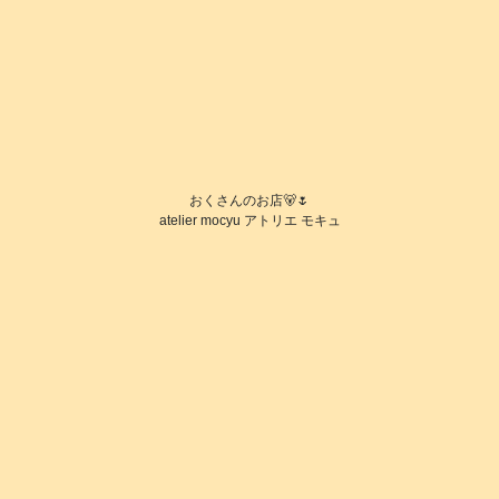
おくさんのお店🐻🌷
atelier mocyu アトリエ モキュ