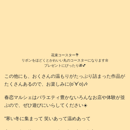
花束コースター💐
リボンをほどくとかわいい丸のコースターになります🌼
プレゼントにぴったり🎁💕
この他にも、おくさんの温もりがたっぷり詰まった作品が
たくさんあるので、お楽しみに(о´∀`о)🎶
春恋マルシェはバラエティ豊かないろんなお店や体験が並
ぶので、ぜひ遊びにいらしてください☀️
“寒い冬に集まって 笑いあって温めあって