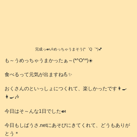
完成っ🍛🎶めっちゃうまそう(*゜Q゜*)💕
も～うめっちゃうまかったぁ～(*^O^*)☀️
食べるって元気が出ますね💪✨
おくさんのといっしょにつくれて、楽しかったです👨‍🍳
👩‍🍳🎶
今日はそ～んな1日でした🍛
今日もしばうさ.netにあそびにきてくれて、どうもありが
とう＊