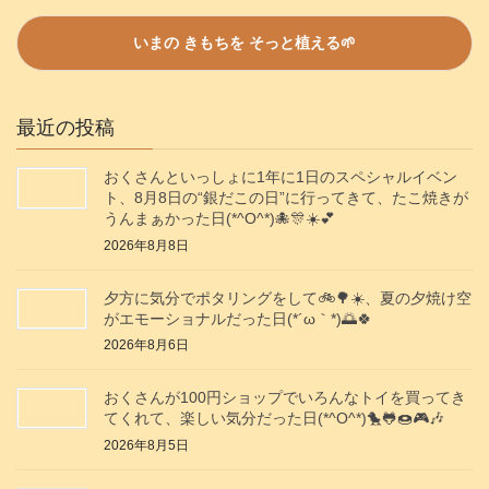
最近の投稿
おくさんといっしょに1年に1日のスペシャルイベン
ト、8月8日の“銀だこの日”に行ってきて、たこ焼きが
うんまぁかった日(*^O^*)🐙🎊☀️💕
2026年8月8日
夕方に気分でポタリングをして🚲️🌳☀️、夏の夕焼け空
がエモーショナルだった日(⁠*⁠´⁠ω⁠｀⁠*⁠)🌅🍀
2026年8月6日
おくさんが100円ショップでいろんなトイを買ってき
てくれて、楽しい気分だった日(*^O^*)🐤🐸🍩🎮️🎶
2026年8月5日