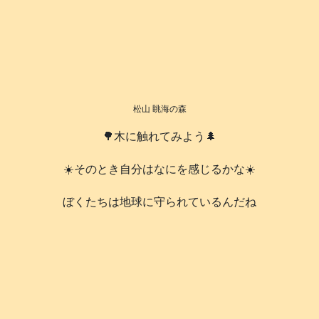
松山 眺海の森
🌳木に触れてみよう🌲
☀️そのとき自分はなにを感じるかな☀️
️ぼくたちは地球に守られているんだね