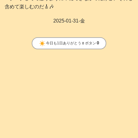
含めて楽しむのだ🎸🎶
2025-01-31-金
clear_day
0
今日も1日ありがとう🌷ボタン