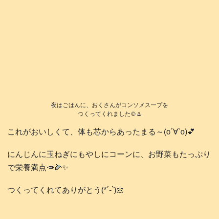
夜はごはんに、おくさんがコンソメスープを
つくってくれました🍲♨️
これがおいしくて、体も芯からあったまる～(о´∀`о)💕
にんじんに玉ねぎにもやしにコーンに、お野菜もたっぷり
で栄養満点🥕🌽✨
つくってくれてありがとう(*´-`)🌼