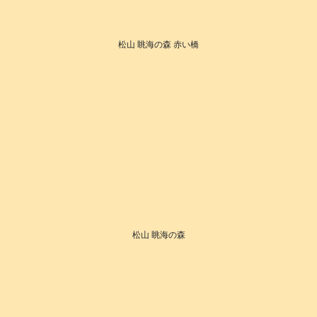
松山 眺海の森 赤い橋
松山 眺海の森