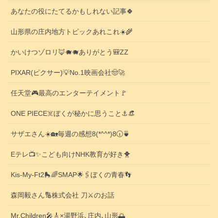
あなたの役にたてるかもしれない記事🍀
山形県の庄内地方トピックあれこれ☀️🌾
かいけつゾロリ🦊🐗🐗ありがとう🎒ZZ
PIXAR(ピクサー)💡No.1映画会社🤠🚀
任天堂🎮️最高のエンターテイメント🚩
ONE PIECE☠️ぼくが秘かに思うこと⚓️👒
サザエさん☀️🏡毎週の感想8(*^^*)8🕡️🍵
Eテレ📺️✨こども向けNHK教育が好き🐥
Kis-My-Ft2🛼🌈SMAP🌟🖇️ぼくの青春👣
森岡毅さん🔢株式会社 刀⚔️のお話
Mr.Children🎤🎸×湯野浜､庄内､山形🌅