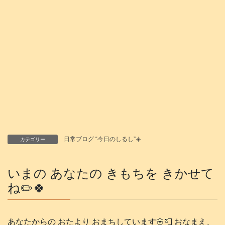
日常ブログ “今日のしるし”☀️
カテゴリー
いまの あなたの きもちを きかせて
ね✏️🍀
あなたからの おたより おまちしています🌸📮 おなまえ、