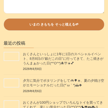
最近の投稿
おくさんといっしょに1年に1日のスペシャルイベン
ト、8月8日の“銀だこの日”に行ってきて、たこ焼きが
うんまぁかった日(*^O^*)🐙🎊☀️💕
2026年8月8日
夕方に気分でポタリングをして🚲️🌳☀️、夏の夕焼け空
がエモーショナルだった日(⁠*⁠´⁠ω⁠｀⁠*⁠)🌅🍀
2026年8月6日
おくさんが100円ショップでいろんなトイを買ってき
てくれて、楽しい気分だった日(*^O^*)🐤🐸🍩🎮️🎶