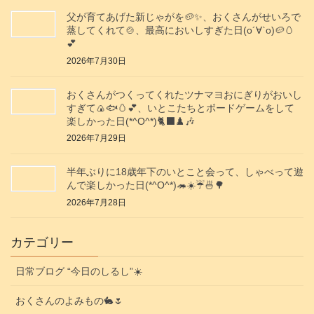
父が育てあげた新じゃがを🥔✨️、おくさんがせいろで
蒸してくれて🍲、最高においしすぎた日(о´∀`о)🥔🥚
💕
2026年7月30日
おくさんがつくってくれたツナマヨおにぎりがおいし
すぎて🍙🐟️🥚💕、いとこたちとボードゲームをして
楽しかった日(*^O^*)🐈‍⬛♟️🎶
2026年7月29日
半年ぶりに18歳年下のいとこと会って、しゃべって遊
んで楽しかった日(*^O^*)🦔☀️☔🍜🌳
2026年7月28日
カテゴリー
日常ブログ “今日のしるし”☀️
おくさんのよみもの🐇🌷