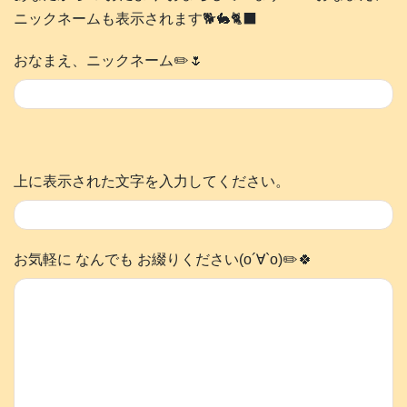
ニックネームも表示されます🐕️🐇🐈‍⬛
おなまえ、ニックネーム✏️🌷
上に表示された文字を入力してください。
お気軽に なんでも お綴りください(о´∀`о)✏️🍀