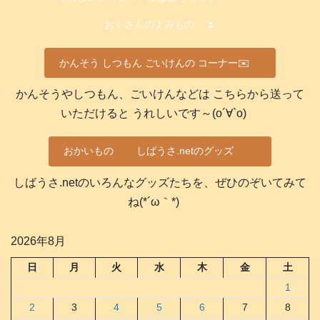
おくさんのよみもの
🌷
かんそう しつもん ごいけんの コーナー✉️
かんそうやしつもん、ごいけんなどは こちらから送って
いただけると うれしいです～(о´∀`о)
おかいもの
しばうさ.netのグッズ
しばうさ.netのいろんなグッズたちを、ぜひのぞいてみて
ね(*´ω｀*)
2026年8月
日
月
火
水
木
金
土
1
2
3
4
5
6
7
8