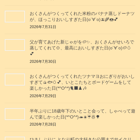
おくさんがつくってくれた米粉のバナナ蒸しドーナツ
が、ほっこりおいしすぎた日(о´∀`о)🍌🌾🍩💕
2026年7月31日
父が育てあげた新じゃがを🥔✨️、おくさんがせいろで
蒸してくれて🍲、最高においしすぎた日(о´∀`о)🥔🥚
💕
2026年7月30日
おくさんがつくってくれたツナマヨおにぎりがおいし
すぎて🍙🐟️🥚💕、いとこたちとボードゲームをして
楽しかった日(*^O^*)🐈‍⬛♟️🎶
2026年7月29日
半年ぶりに18歳年下のいとこと会って、しゃべって遊
んで楽しかった日(*^O^*)🦔☀️☔🍜🌳
2026年7月28日
ひさしぶりに となり町の大好きな公園までサイクリ