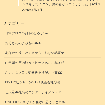
ングをして🚲️🌳☀️、夏の青がうつくしかった日🐦️🎐✨️
2026年7月27日
カテゴリー
日常ブログ “今日のしるし”☀️
おくさんのよみもの🐇🌷
あなたの役にたてるかもしれない記事🍀
山形県の庄内地方トピックあれこれ☀️🌾
かいけつゾロリ🦊🐗🐗ありがとう🎒ZZ
PIXAR(ピクサー)💡No.1映画会社🤠🚀
任天堂🎮️最高のエンターテイメント🚩
ONE PIECE☠️ぼくが秘かに思うこと⚓️👒