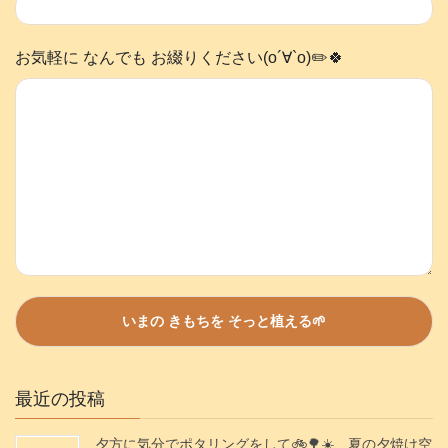
お気軽に なんでも お綴りください(о´∀`о)✏️🍀
最近の投稿
夕方に気分でポタリングをして🚲️🌳☀️、夏の夕焼け空