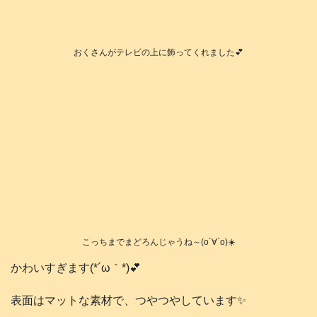
おくさんがテレビの上に飾ってくれました💕
こっちまでまどろんじゃうね～(о´∀`о)☀️
かわいすぎます(*´ω｀*)💕
表面はマットな素材で、つやつやしています✨