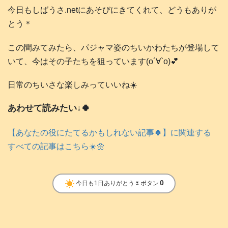
今日もしばうさ.netにあそびにきてくれて、どうもありが
とう＊
この間みてみたら、パジャマ姿のちいかわたちが登場して
いて、今はその子たちを狙っています(о´∀`о)💕
日常のちいさな楽しみっていいね☀️
あわせて読みたい↓🍀
【あなたの役にたてるかもしれない記事🍀】に関連する
すべての記事はこちら☀️🌼
clear_day
0
今日も1日ありがとう🌷ボタン