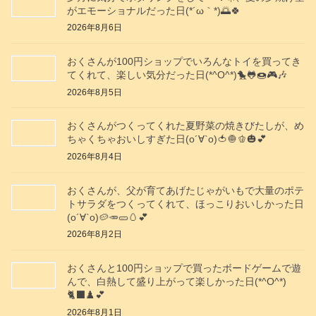
がエモーショナルだった日(⁠*⁠´⁠ω⁠｀⁠*⁠)🌅🍀
2026年8月6日
おくさんが100円ショップでいろんなトイを買ってき
てくれて、楽しい気分だった日(*^O^*)🐤🐸🍩🎮️🎶
2026年8月5日
おくさんがつくってくれた夏野菜の焼きびたしが、め
ちゃくちゃおいしすぎた日(о´∀`о)🍅🧅🫑🎃💕
2026年8月4日
おくさんが、父が育てあげたじゃがいもで大量のポテ
トサラダをつくってくれて、ほっこりおいしかった日
(о´∀`о)🥔🥕🥒🥚💕
2026年8月2日
おくさんと100円ショップで買ったボードゲームで遊
んで、白熱して盛り上がって楽しかった日(*^O^*)
🐈‍⬛♟️💕
2026年8月1日