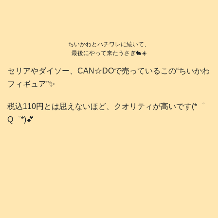
ちいかわとハチワレに続いて、
最後にやって来たうさぎ🐇☀️
セリアやダイソー、CAN☆DOで売っているこの“ちいかわ
フィギュア”✨
税込110円とは思えないほど、クオリティが高いです(*゜
Q゜*)💕