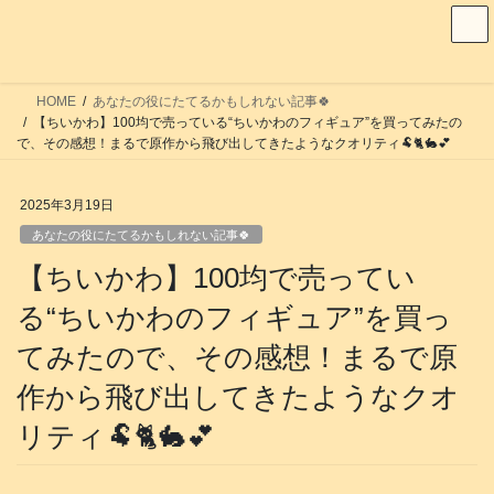
コ
ナ
ン
ビ
テ
ゲ
ン
ー
HOME
あなたの役にたてるかもしれない記事🍀
ツ
シ
【ちいかわ】100均で売っている“ちいかわのフィギュア”を買ってみたの
へ
ョ
で、その感想！まるで原作から飛び出してきたようなクオリティ🐏🐈️🐇💕
ス
ン
キ
に
2025年3月19日
ッ
移
あなたの役にたてるかもしれない記事🍀
プ
動
【ちいかわ】100均で売ってい
る“ちいかわのフィギュア”を買っ
てみたので、その感想！まるで原
作から飛び出してきたようなクオ
リティ🐏🐈️🐇💕