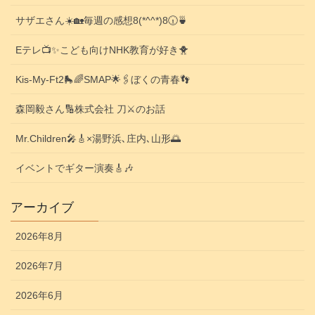
サザエさん☀️🏡毎週の感想8(*^^*)8🕡️🍵
Eテレ📺️✨こども向けNHK教育が好き🐥
Kis-My-Ft2🛼🌈SMAP🌟🖇️ぼくの青春👣
森岡毅さん🔢株式会社 刀⚔️のお話
Mr.Children🎤🎸×湯野浜､庄内､山形🌅
イベントでギター演奏🎸🎶
アーカイブ
2026年8月
2026年7月
2026年6月