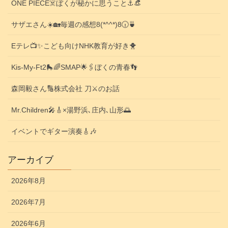
ONE PIECE☠️ぼくが秘かに思うこと⚓️👒
サザエさん☀️🏡毎週の感想8(*^^*)8🕡️🍵
Eテレ📺️✨こども向けNHK教育が好き🐥
Kis-My-Ft2🛼🌈SMAP🌟🖇️ぼくの青春👣
森岡毅さん🔢株式会社 刀⚔️のお話
Mr.Children🎤🎸×湯野浜､庄内､山形🌅
イベントでギター演奏🎸🎶
アーカイブ
2026年8月
2026年7月
2026年6月