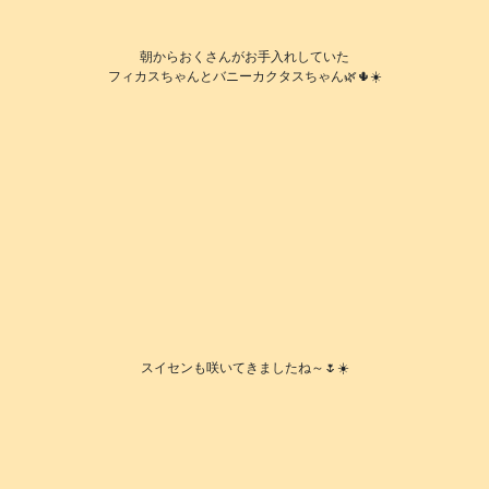
朝からおくさんがお手入れしていた
フィカスちゃんとバニーカクタスちゃん🌿🌵☀️
スイセンも咲いてきましたね～🌷☀️