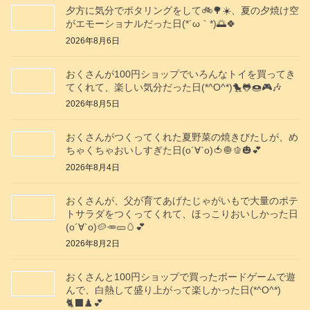
夕方に気分でポタリングをして🚲️🌳☀️、夏の夕焼け空
がエモーショナルだった日(⁠*⁠´⁠ω⁠｀⁠*⁠)🌅🍀
2026年8月6日
おくさんが100円ショップでいろんなトイを買ってき
てくれて、楽しい気分だった日(*^O^*)🐤🐸🍩🎮️🎶
2026年8月5日
おくさんがつくってくれた夏野菜の焼きびたしが、め
ちゃくちゃおいしすぎた日(о´∀`о)🍅🧅🫑🎃💕
2026年8月4日
おくさんが、父が育てあげたじゃがいもで大量のポテ
トサラダをつくってくれて、ほっこりおいしかった日
(о´∀`о)🥔🥕🥒🥚💕
2026年8月2日
おくさんと100円ショップで買ったボードゲームで遊
んで、白熱して盛り上がって楽しかった日(*^O^*)
🐈‍⬛♟️💕