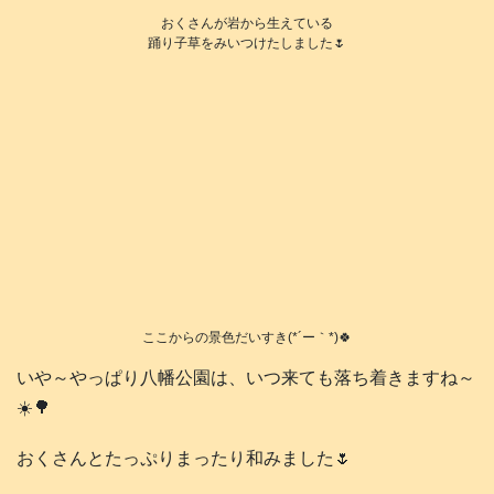
おくさんが岩から生えている
踊り子草をみいつけたしました🌷
ここからの景色だいすき(*´ー｀*)🍀
いや～やっぱり八幡公園は、いつ来ても落ち着きますね～
☀️🌳
おくさんとたっぷりまったり和みました🌷