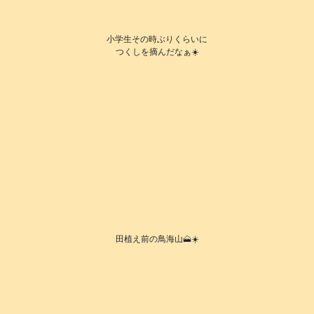
小学生その時ぶりくらいに
つくしを摘んだなぁ☀️
田植え前の鳥海山🗻☀️