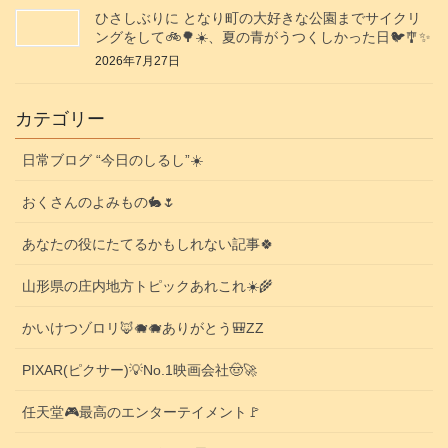
ひさしぶりに となり町の大好きな公園までサイクリ
ングをして🚲️🌳☀️、夏の青がうつくしかった日🐦️🎐✨️
2026年7月27日
カテゴリー
日常ブログ “今日のしるし”☀️
おくさんのよみもの🐇🌷
あなたの役にたてるかもしれない記事🍀
山形県の庄内地方トピックあれこれ☀️🌾
かいけつゾロリ🦊🐗🐗ありがとう🎒ZZ
PIXAR(ピクサー)💡No.1映画会社🤠🚀
任天堂🎮️最高のエンターテイメント🚩