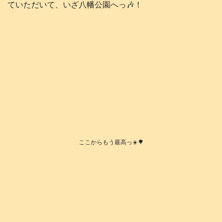
ていただいて、いざ八幡公園へっ🎶！
ここからもう最高っ☀️🌳