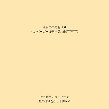
余目の肉のもり🥩
ハンバーガーは売り切れ🍔(*￣∇￣*)
でも余目のダイソーで
鯉のぼりをゲット🎏☀️🎶