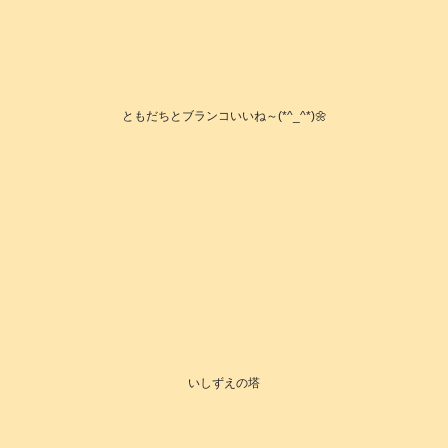
ともだちとブランコいいね～(*^_^*)🌼
いしずえの塔