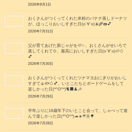
2026年8月1日
おくさんがつくってくれた米粉のバナナ蒸しドーナツ
が、ほっこりおいしすぎた日(о´∀`о)🍌🌾🍩💕
2026年7月31日
父が育てあげた新じゃがを🥔✨️、おくさんがせいろで
蒸してくれて🍲、最高においしすぎた日(о´∀`о)🥔🥚
💕
2026年7月30日
おくさんがつくってくれたツナマヨおにぎりがおいし
すぎて🍙🐟️🥚💕、いとこたちとボードゲームをして
楽しかった日(*^O^*)🐈‍⬛♟️🎶
2026年7月29日
半年ぶりに18歳年下のいとこと会って、しゃべって遊
んで楽しかった日(*^O^*)🦔☀️☔🍜🌳
2026年7月28日