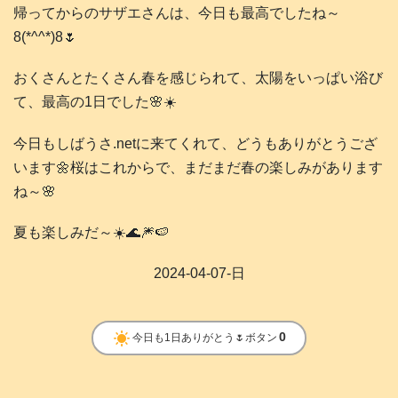
帰ってからのサザエさんは、今日も最高でしたね～
8(*^^*)8🌷
おくさんとたくさん春を感じられて、太陽をいっぱい浴び
て、最高の1日でした🌸☀️
今日もしばうさ.netに来てくれて、どうもありがとうござ
います🌼桜はこれからで、まだまだ春の楽しみがあります
ね～🌸
夏も楽しみだ～☀️🌊🎆🍉
2024-04-07-日
clear_day
0
今日も1日ありがとう🌷ボタン