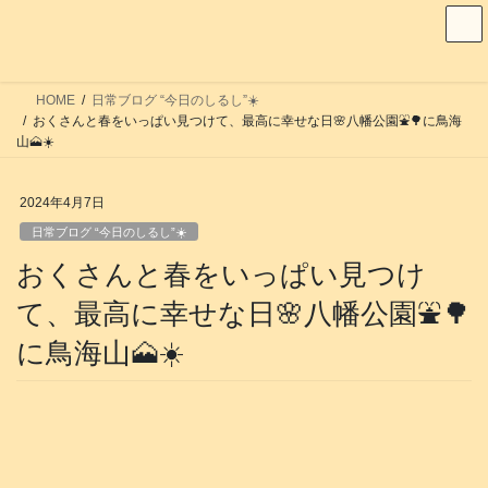
コ
ナ
ン
ビ
テ
ゲ
ン
ー
HOME
日常ブログ “今日のしるし”☀️
ツ
シ
おくさんと春をいっぱい見つけて、最高に幸せな日🌸八幡公園⛲️🌳に鳥海
へ
ョ
山🗻☀️
ス
ン
キ
に
2024年4月7日
ッ
移
日常ブログ “今日のしるし”☀️
プ
動
おくさんと春をいっぱい見つけ
て、最高に幸せな日🌸八幡公園⛲️🌳
に鳥海山🗻☀️