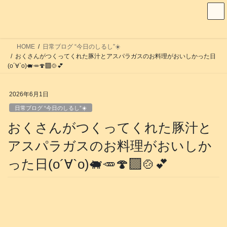
コ
ナ
ン
ビ
テ
ゲ
ン
ー
HOME
日常ブログ “今日のしるし”☀️
ツ
シ
おくさんがつくってくれた豚汁とアスパラガスのお料理がおいしかった日
へ
ョ
(о´∀`о)🐖🥕🍄‍🟫🍲💕
ス
ン
キ
に
2026年6月1日
ッ
移
日常ブログ “今日のしるし”☀️
プ
動
おくさんがつくってくれた豚汁と
アスパラガスのお料理がおいしか
った日(о´∀`о)🐖🥕🍄‍🟫🍲💕