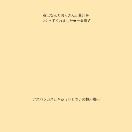
夜はなんとおくさんが豚汁を
つくってくれました🐖🥕🍄‍🟫💕
アスパラガスときゅうりとツナの和え物🥒