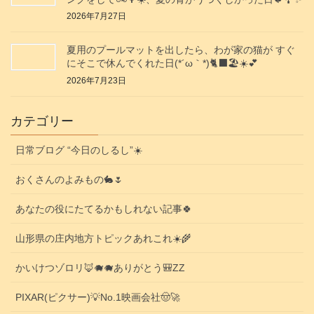
2026年7月27日
夏用のプールマットを出したら、わが家の猫が すぐ
にそこで休んでくれた日(⁠*⁠´⁠ω⁠｀⁠*⁠)🐈‍⬛🏖️☀️💕
2026年7月23日
カテゴリー
日常ブログ “今日のしるし”☀️
おくさんのよみもの🐇🌷
あなたの役にたてるかもしれない記事🍀
山形県の庄内地方トピックあれこれ☀️🌾
かいけつゾロリ🦊🐗🐗ありがとう🎒ZZ
PIXAR(ピクサー)💡No.1映画会社🤠🚀