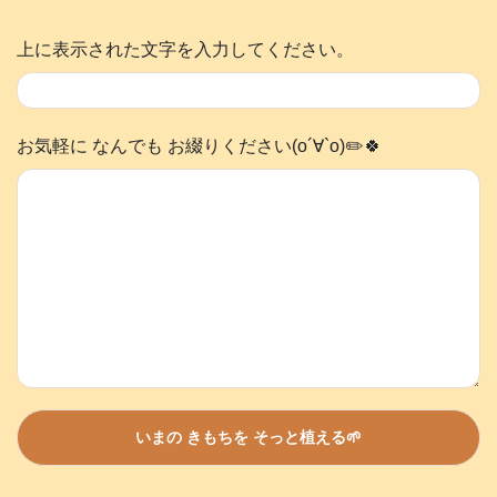
上に表示された文字を入力してください。
お気軽に なんでも お綴りください(о´∀`о)✏️🍀