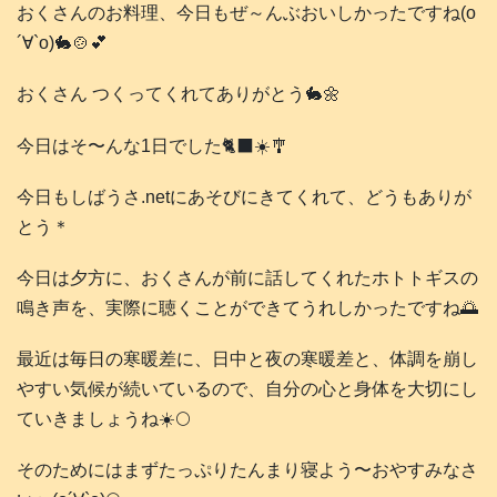
おくさんのお料理、今日もぜ～んぶおいしかったですね(о
´∀`о)🐇🍲💕
おくさん つくってくれてありがとう🐇🌼
今日はそ〜んな1日でした🐈‍⬛☀️🎐
今日もしばうさ.netにあそびにきてくれて、どうもありが
とう＊
今日は夕方に、おくさんが前に話してくれたホトトギスの
鳴き声を、実際に聴くことができてうれしかったですね🌅
最近は毎日の寒暖差に、日中と夜の寒暖差と、体調を崩し
やすい気候が続いているので、自分の心と身体を大切にし
ていきましょうね☀️🌕️
そのためにはまずたっぷりたんまり寝よう〜おやすみなさ