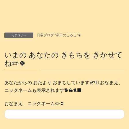
日常ブログ “今日のしるし”☀️
カテゴリー
いまの あなたの きもちを きかせて
ね✏️🍀
あなたからの おたより おまちしています🌸📮 おなまえ、
ニックネームも表示されます🐕️🐇🐈‍⬛
おなまえ、ニックネーム✏️🌷