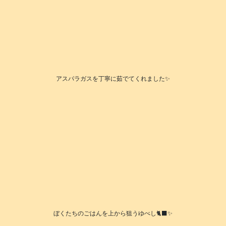
アスパラガスを丁寧に茹でてくれました✨️
ぼくたちのごはんを上から狙うゆべし🐈‍⬛✨️