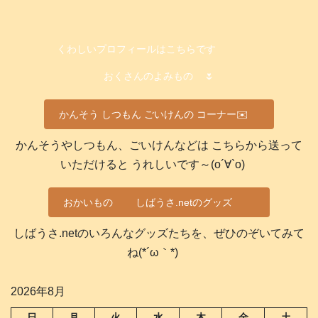
くわしいプロフィールはこちらです
おくさんのよみもの
🌷
かんそう しつもん ごいけんの コーナー✉️
かんそうやしつもん、ごいけんなどは こちらから送って
いただけると うれしいです～(о´∀`о)
おかいもの
しばうさ.netのグッズ
しばうさ.netのいろんなグッズたちを、ぜひのぞいてみて
ね(*´ω｀*)
2026年8月
日
月
火
水
木
金
土