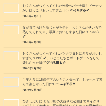
おくさんがつくってくれた米粉のバナナ蒸しドーナツ
が、ほっこりおいしすぎた日(о´∀`о)🍌🌾🍩💕
2026年7月31日
父が育てあげた新じゃがを🥔✨️、おくさんがせいろで
蒸してくれて🍲、最高においしすぎた日(о´∀`о)🥔🥚
💕
2026年7月30日
おくさんがつくってくれたツナマヨおにぎりがおいし
すぎて🍙🐟️🥚💕、いとこたちとボードゲームをして
楽しかった日(*^O^*)🐈‍⬛♟️🎶
2026年7月29日
半年ぶりに18歳年下のいとこと会って、しゃべって遊
んで楽しかった日(*^O^*)🦔☀️☔🍜🌳
2026年7月28日
ひさしぶりに となり町の大好きな公園までサイクリ
ングをして🚲️🌳☀️、夏の青がうつくしかった日🐦️🎐✨️