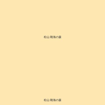
松山 眺海の森
松山 眺海の森