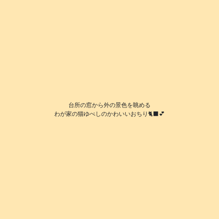
台所の窓から外の景色を眺める
わが家の猫ゆべしのかわいいおちり🐈‍⬛💕