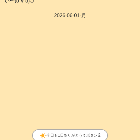
い〜(о´∀`о)🌕️
2026-06-01-月
clear_day
2
今日も1日ありがとう🌷ボタン