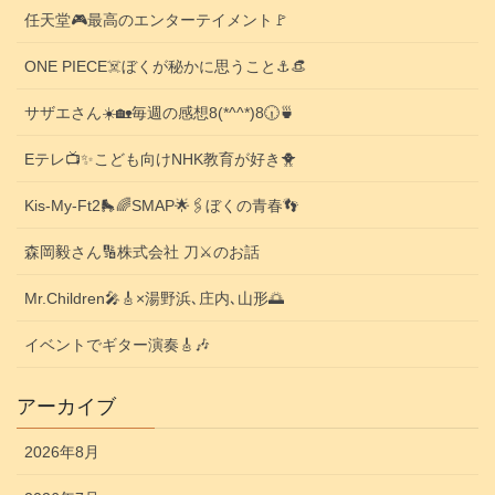
任天堂🎮️最高のエンターテイメント🚩
ONE PIECE☠️ぼくが秘かに思うこと⚓️👒
サザエさん☀️🏡毎週の感想8(*^^*)8🕡️🍵
Eテレ📺️✨こども向けNHK教育が好き🐥
Kis-My-Ft2🛼🌈SMAP🌟🖇️ぼくの青春👣
森岡毅さん🔢株式会社 刀⚔️のお話
Mr.Children🎤🎸×湯野浜､庄内､山形🌅
イベントでギター演奏🎸🎶
アーカイブ
2026年8月