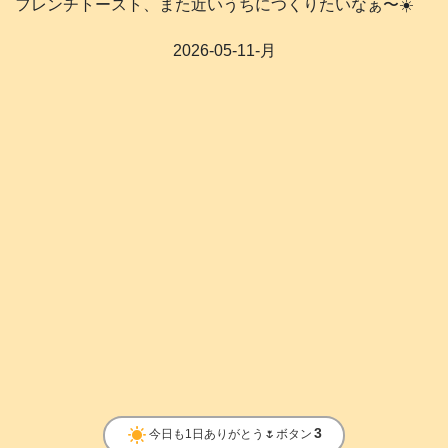
フレンチトースト、また近いうちにつくりたいなぁ〜☀️
2026-05-11-月
clear_day
3
今日も1日ありがとう🌷ボタン