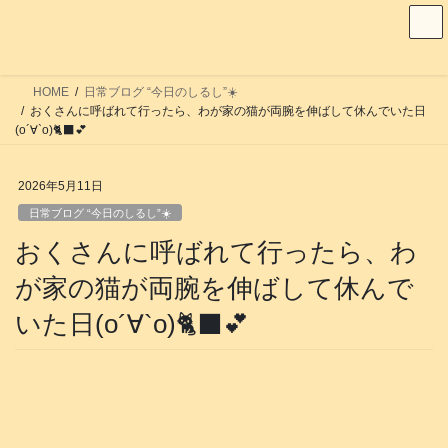
コ
ナ
ン
ビ
テ
ゲ
ン
ー
HOME
日常ブログ “今日のしるし”☀️
ツ
シ
おくさんに呼ばれて行ったら、わが家の猫が両腕を伸ばして休んでいた日
へ
ョ
(о´∀`о)🐈‍⬛💕
ス
ン
キ
に
2026年5月11日
ッ
移
日常ブログ “今日のしるし”☀️
プ
動
おくさんに呼ばれて行ったら、わ
が家の猫が両腕を伸ばして休んで
いた日(о´∀`о)🐈‍⬛💕