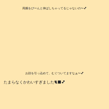
両腕をぴーんと伸ばしちゃってるじゃないの〜💕
お顔を引っ込めて、むぐついてますなぁ〜💕
たまらなくかわいすぎました🐈‍⬛💕