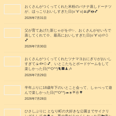
おくさんがつくってくれた米粉のバナナ蒸しドーナツ
が、ほっこりおいしすぎた日(о´∀`о)🍌🌾🍩💕
2026年7月31日
父が育てあげた新じゃがを🥔✨️、おくさんがせいろで
蒸してくれて🍲、最高においしすぎた日(о´∀`о)🥔🥚
💕
2026年7月30日
おくさんがつくってくれたツナマヨおにぎりがおいし
すぎて🍙🐟️🥚💕、いとこたちとボードゲームをして
楽しかった日(*^O^*)🐈‍⬛♟️🎶
2026年7月29日
半年ぶりに18歳年下のいとこと会って、しゃべって遊
んで楽しかった日(*^O^*)🦔☀️☔🍜🌳
2026年7月28日
ひさしぶりに となり町の大好きな公園までサイクリ