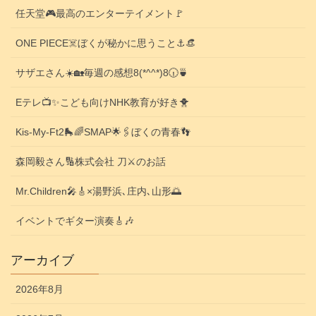
任天堂🎮️最高のエンターテイメント🚩
ONE PIECE☠️ぼくが秘かに思うこと⚓️👒
サザエさん☀️🏡毎週の感想8(*^^*)8🕡️🍵
Eテレ📺️✨こども向けNHK教育が好き🐥
Kis-My-Ft2🛼🌈SMAP🌟🖇️ぼくの青春👣
森岡毅さん🔢株式会社 刀⚔️のお話
Mr.Children🎤🎸×湯野浜､庄内､山形🌅
イベントでギター演奏🎸🎶
アーカイブ
2026年8月