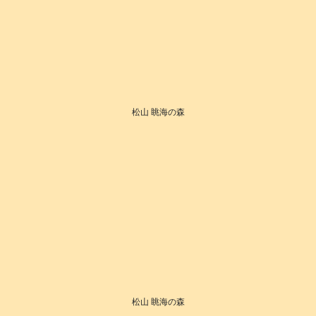
松山 眺海の森
松山 眺海の森