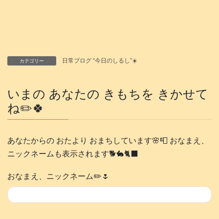
日常ブログ “今日のしるし”☀️
カテゴリー
いまの あなたの きもちを きかせて
ね✏️🍀
あなたからの おたより おまちしています🌸📮 おなまえ、
ニックネームも表示されます🐕️🐇🐈‍⬛
おなまえ、ニックネーム✏️🌷