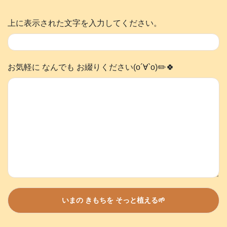
上に表示された文字を入力してください。
お気軽に なんでも お綴りください(о´∀`о)✏️🍀