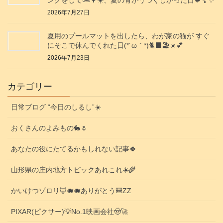
ングをして🚲️🌳☀️、夏の青がうつくしかった日🐦️🎐✨️
2026年7月27日
夏用のプールマットを出したら、わが家の猫が すぐ
にそこで休んでくれた日(⁠*⁠´⁠ω⁠｀⁠*⁠)🐈‍⬛🏖️☀️💕
2026年7月23日
カテゴリー
日常ブログ “今日のしるし”☀️
おくさんのよみもの🐇🌷
あなたの役にたてるかもしれない記事🍀
山形県の庄内地方トピックあれこれ☀️🌾
かいけつゾロリ🦊🐗🐗ありがとう🎒ZZ
PIXAR(ピクサー)💡No.1映画会社🤠🚀