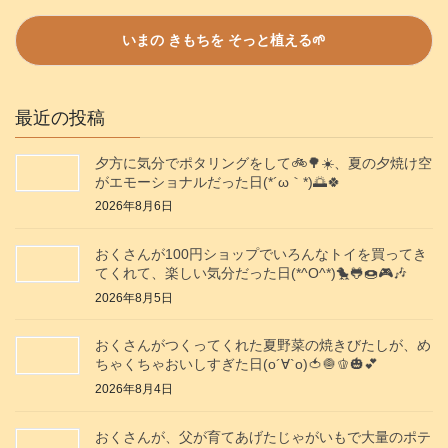
最近の投稿
夕方に気分でポタリングをして🚲️🌳☀️、夏の夕焼け空
がエモーショナルだった日(⁠*⁠´⁠ω⁠｀⁠*⁠)🌅🍀
2026年8月6日
おくさんが100円ショップでいろんなトイを買ってき
てくれて、楽しい気分だった日(*^O^*)🐤🐸🍩🎮️🎶
2026年8月5日
おくさんがつくってくれた夏野菜の焼きびたしが、め
ちゃくちゃおいしすぎた日(о´∀`о)🍅🧅🫑🎃💕
2026年8月4日
おくさんが、父が育てあげたじゃがいもで大量のポテ