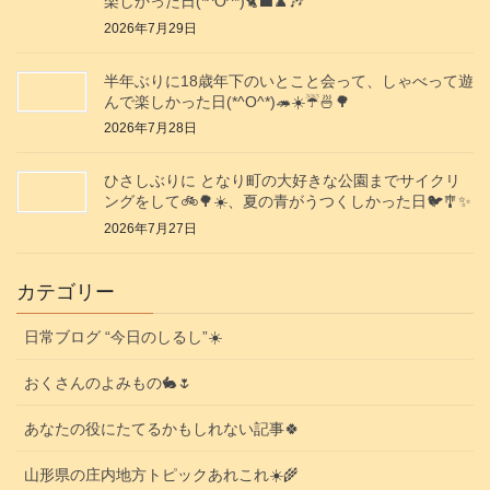
楽しかった日(*^O^*)🐈‍⬛♟️🎶
2026年7月29日
半年ぶりに18歳年下のいとこと会って、しゃべって遊
んで楽しかった日(*^O^*)🦔☀️☔🍜🌳
2026年7月28日
ひさしぶりに となり町の大好きな公園までサイクリ
ングをして🚲️🌳☀️、夏の青がうつくしかった日🐦️🎐✨️
2026年7月27日
カテゴリー
日常ブログ “今日のしるし”☀️
おくさんのよみもの🐇🌷
あなたの役にたてるかもしれない記事🍀
山形県の庄内地方トピックあれこれ☀️🌾