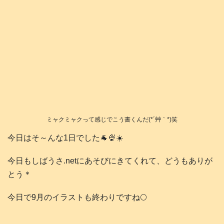
ミャクミャクって感じでこう書くんだ(*´艸｀*)笑
今日はそ～んな1日でした🐐🍨☀️
今日もしばうさ.netにあそびにきてくれて、どうもありが
とう＊
今日で9月のイラストも終わりですね🌕️