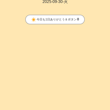
2025-09-30-火
clear_day
0
今日も1日ありがとう🌷ボタン