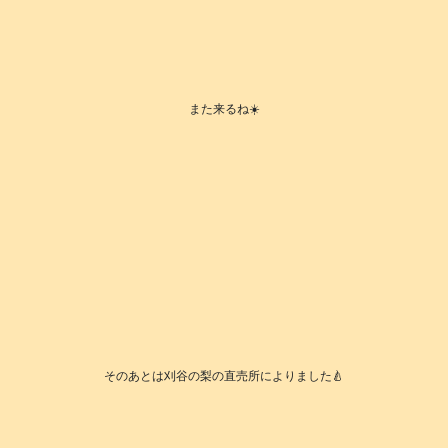
また来るね☀️
そのあとは刈谷の梨の直売所によりました🍐