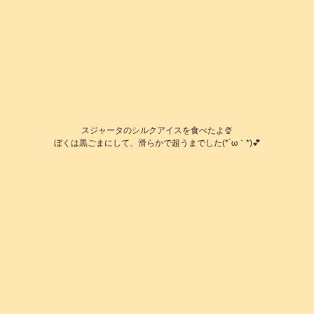
スジャータのシルクアイスを食べたよ🍨
ぼくは黒ごまにして、滑らかで超うまでした(*´ω｀*)💕