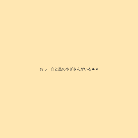
おっ！白と黒のやぎさんがいる🐐☀️