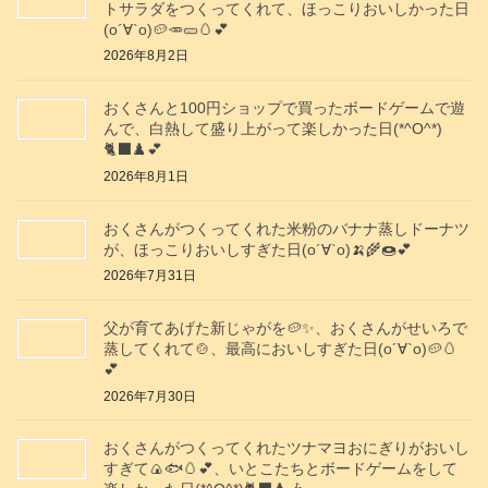
トサラダをつくってくれて、ほっこりおいしかった日
(о´∀`о)🥔🥕🥒🥚💕
2026年8月2日
おくさんと100円ショップで買ったボードゲームで遊
んで、白熱して盛り上がって楽しかった日(*^O^*)
🐈‍⬛♟️💕
2026年8月1日
おくさんがつくってくれた米粉のバナナ蒸しドーナツ
が、ほっこりおいしすぎた日(о´∀`о)🍌🌾🍩💕
2026年7月31日
父が育てあげた新じゃがを🥔✨️、おくさんがせいろで
蒸してくれて🍲、最高においしすぎた日(о´∀`о)🥔🥚
💕
2026年7月30日
おくさんがつくってくれたツナマヨおにぎりがおいし
すぎて🍙🐟️🥚💕、いとこたちとボードゲームをして