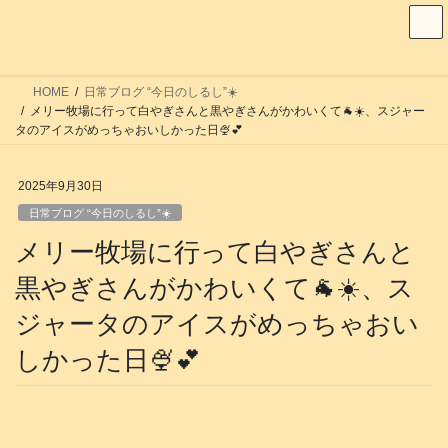
コ
ナ
ン
ビ
テ
ゲ
ン
ー
HOME
日常ブログ “今日のしるし”☀️
ツ
シ
メリー牧場に行って白やぎさんと黒やぎさんがかわいくて🐐☀️、スジャー
へ
ョ
タのアイスがめっちゃおいしかった日🍨💕
ス
ン
キ
に
2025年9月30日
ッ
移
日常ブログ “今日のしるし”☀️
プ
動
メリー牧場に行って白やぎさんと
黒やぎさんがかわいくて🐐☀️、ス
ジャータのアイスがめっちゃおい
しかった日🍨💕