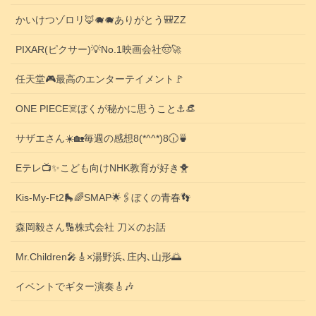
かいけつゾロリ🦊🐗🐗ありがとう🎒ZZ
PIXAR(ピクサー)💡No.1映画会社🤠🚀
任天堂🎮️最高のエンターテイメント🚩
ONE PIECE☠️ぼくが秘かに思うこと⚓️👒
サザエさん☀️🏡毎週の感想8(*^^*)8🕡️🍵
Eテレ📺️✨こども向けNHK教育が好き🐥
Kis-My-Ft2🛼🌈SMAP🌟🖇️ぼくの青春👣
森岡毅さん🔢株式会社 刀⚔️のお話
Mr.Children🎤🎸×湯野浜､庄内､山形🌅
イベントでギター演奏🎸🎶