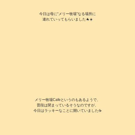
今日は母に“メリー牧場”なる場所に
連れていってもらいました🐐☀️
メリー牧場Cafeというのもあるようで、
普段は閉まっているそうなのですが、
今日はラッキーなことに開いていました☕️