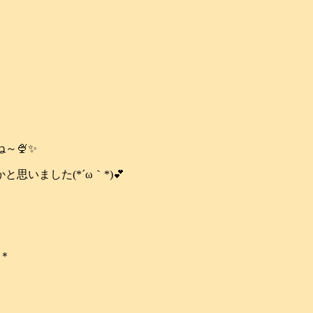
～🍨✨
いました(*´ω｀*)💕
う＊