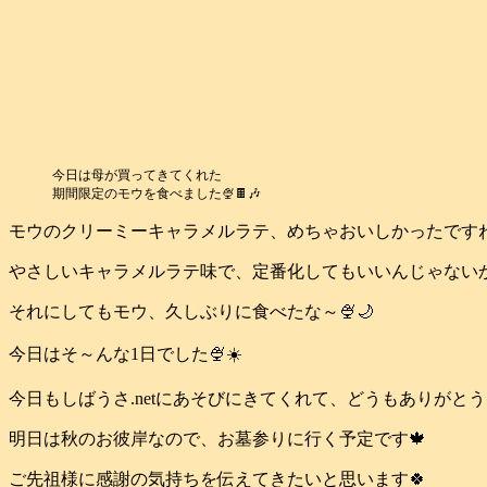
今日は母が買ってきてくれた
期間限定のモウを食べました🍨🍫🎶
モウのクリーミーキャラメルラテ、めちゃおいしかったですね
やさしいキャラメルラテ味で、定番化してもいいんじゃないかと思
それにしてもモウ、久しぶりに食べたな～🍨🌙
今日はそ～んな1日でした🍨☀️
今日もしばうさ.netにあそびにきてくれて、どうもありがと
明日は秋のお彼岸なので、お墓参りに行く予定です🍁
ご先祖様に感謝の気持ちを伝えてきたいと思います🍀