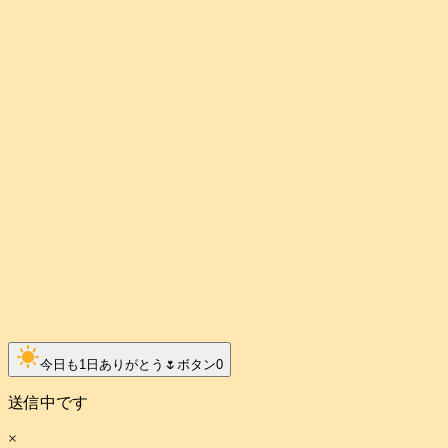
clear_day
今日も1日ありがとう🌷ボタン
0
送信中です
×