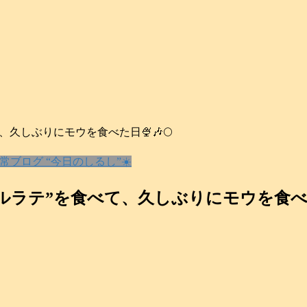
しぶりにモウを食べた日🍨🎶🌕️
常ブログ “今日のしるし”☀️
テ”を食べて、久しぶりにモウを食べた日