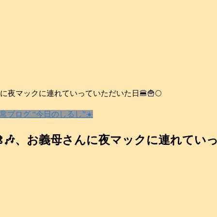
夜マックに連れていっていただいた日🍔🍟🌕️
常ブログ “今日のしるし”☀️
、お義母さんに夜マックに連れていってい