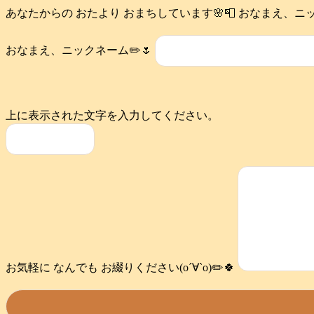
あなたからの おたより おまちしています🌸📮 おなまえ、ニック
おなまえ、ニックネーム✏️🌷
上に表示された文字を入力してください。
お気軽に なんでも お綴りください(о´∀`о)✏️🍀