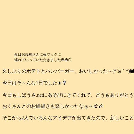
夜はお義母さんに夜マックに
連れていっていただきました🍔🍟🌕️
久しぶりのポテトとハンバーガー、おいしかった～(*´ω｀*)🍔
今日はそ～んな1日でした☀️🎐
今日もしばうさ.netにあそびにきてくれて、どうもありがと
おくさんとのお絵描きも楽しかったなぁ～🎨🎶
そこから2人でいろんなアイデアが出てきたので、新しいことを始