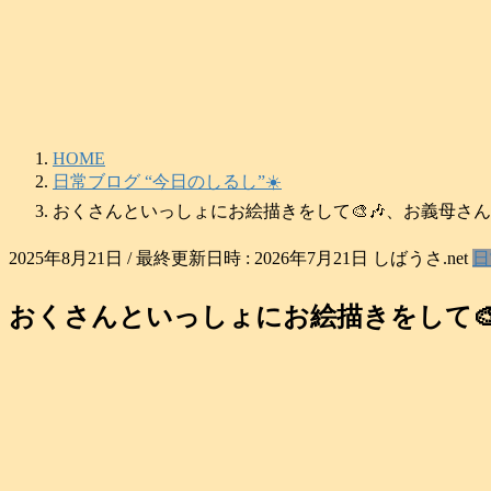
コ
ナ
ン
ビ
テ
ゲ
ン
ー
ツ
シ
へ
ョ
HOME
ス
ン
日常ブログ “今日のしるし”☀️
キ
に
ッ
移
おくさんといっしょにお絵描きをして🎨🎶、お義母さんに
プ
動
2025年8月21日
/ 最終更新日時 :
2026年7月21日
しばうさ.net
日
おくさんといっしょにお絵描きをして🎨