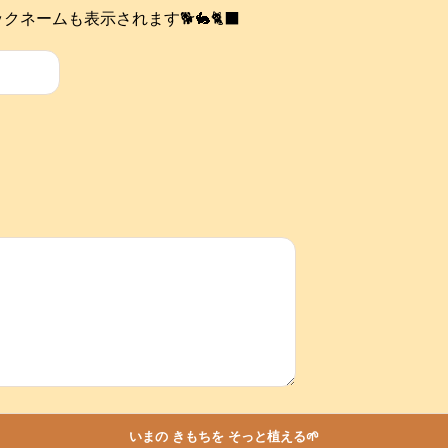
ネームも表示されます🐕️🐇🐈‍⬛