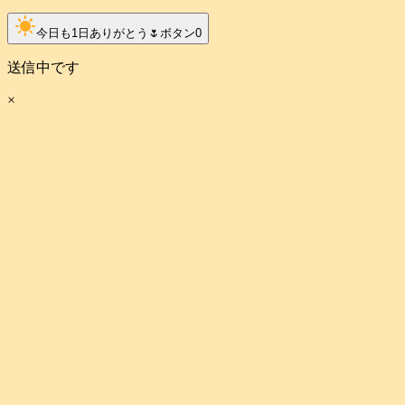
clear_day
今日も1日ありがとう🌷ボタン
0
送信中です
×