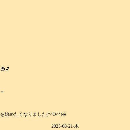
💕
う＊
めたくなりました(*^O^*)☀️
2025-08-21-木