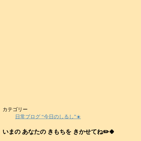
カテゴリー
日常ブログ “今日のしるし”☀️
いまの あなたの きもちを きかせてね✏️🍀