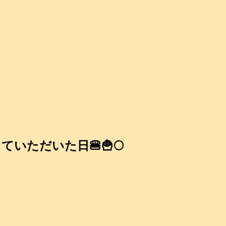
ただいた日🍔🍟🌕️