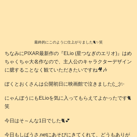
最終的にこのように仕上がりました🐈️✨笑
ちなみにPIXAR最新作の『ELio (星つなぎのエリオ)』はめ
ちゃくちゃ大名作なので、主人公のキャラクターデザイン
に臆することなく観ていただきたいですね🎥🎶
ぼくとおくさんは公開初日に映画館で泣きました(;_;)✨
にゃんぼうにもELioを気に入ってもらえてよかったです🐈️
笑
今日はそ～んな1日でした🐈️💕
今日もしばうさ.netにあそびにきてくれて、どうもありが