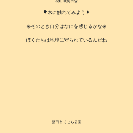
松山 眺海の森
🌳木に触れてみよう🌲
☀️そのとき自分はなにを感じるかな☀️
️ぼくたちは地球に守られているんだね
酒田市 くじら公園