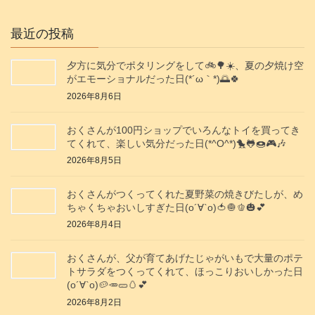
最近の投稿
夕方に気分でポタリングをして🚲️🌳☀️、夏の夕焼け空
がエモーショナルだった日(⁠*⁠´⁠ω⁠｀⁠*⁠)🌅🍀
2026年8月6日
おくさんが100円ショップでいろんなトイを買ってき
てくれて、楽しい気分だった日(*^O^*)🐤🐸🍩🎮️🎶
2026年8月5日
おくさんがつくってくれた夏野菜の焼きびたしが、め
ちゃくちゃおいしすぎた日(о´∀`о)🍅🧅🫑🎃💕
2026年8月4日
おくさんが、父が育てあげたじゃがいもで大量のポテ
トサラダをつくってくれて、ほっこりおいしかった日
(о´∀`о)🥔🥕🥒🥚💕
2026年8月2日