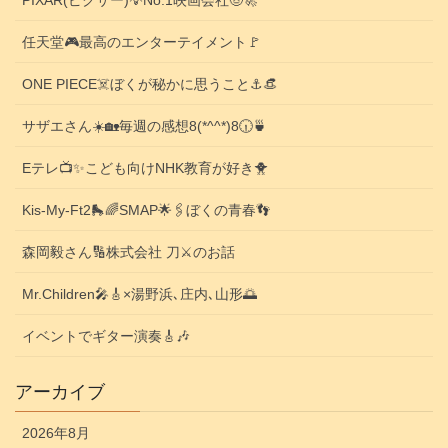
PIXAR(ピクサー)💡No.1映画会社🤠🚀
任天堂🎮️最高のエンターテイメント🚩
ONE PIECE☠️ぼくが秘かに思うこと⚓️👒
サザエさん☀️🏡毎週の感想8(*^^*)8🕡️🍵
Eテレ📺️✨こども向けNHK教育が好き🐥
Kis-My-Ft2🛼🌈SMAP🌟🖇️ぼくの青春👣
森岡毅さん🔢株式会社 刀⚔️のお話
Mr.Children🎤🎸×湯野浜､庄内､山形🌅
イベントでギター演奏🎸🎶
アーカイブ
2026年8月