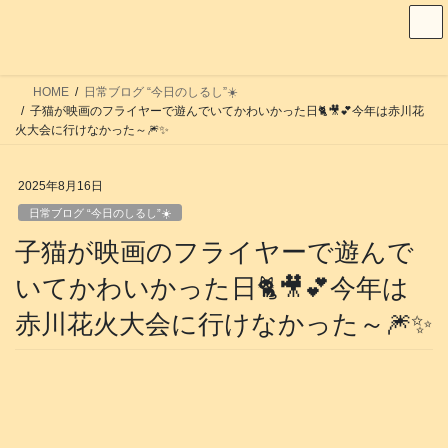
コ
ナ
ン
ビ
テ
ゲ
ン
ー
HOME
日常ブログ “今日のしるし”☀️
ツ
シ
子猫が映画のフライヤーで遊んでいてかわいかった日🐈️🎥💕今年は赤川花
へ
ョ
火大会に行けなかった～🎆✨
ス
ン
キ
に
2025年8月16日
ッ
移
日常ブログ “今日のしるし”☀️
プ
動
子猫が映画のフライヤーで遊んで
いてかわいかった日🐈️🎥💕今年は
赤川花火大会に行けなかった～🎆✨