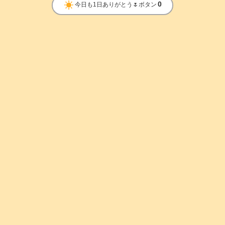
clear_day
0
今日も1日ありがとう🌷ボタン