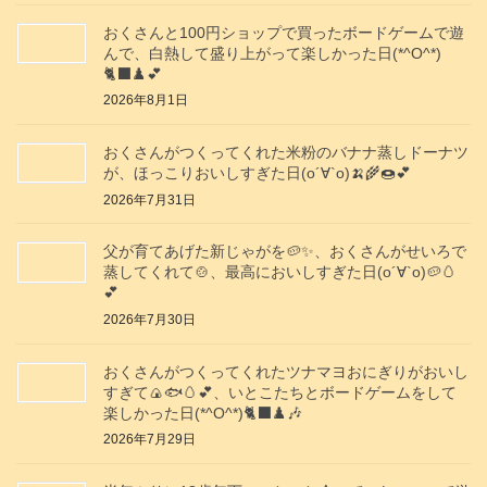
おくさんと100円ショップで買ったボードゲームで遊
んで、白熱して盛り上がって楽しかった日(*^O^*)
🐈‍⬛♟️💕
2026年8月1日
おくさんがつくってくれた米粉のバナナ蒸しドーナツ
が、ほっこりおいしすぎた日(о´∀`о)🍌🌾🍩💕
2026年7月31日
父が育てあげた新じゃがを🥔✨️、おくさんがせいろで
蒸してくれて🍲、最高においしすぎた日(о´∀`о)🥔🥚
💕
2026年7月30日
おくさんがつくってくれたツナマヨおにぎりがおいし
すぎて🍙🐟️🥚💕、いとこたちとボードゲームをして
楽しかった日(*^O^*)🐈‍⬛♟️🎶
2026年7月29日