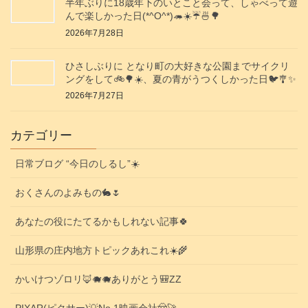
半年ぶりに18歳年下のいとこと会って、しゃべって遊
んで楽しかった日(*^O^*)🦔☀️☔🍜🌳
2026年7月28日
ひさしぶりに となり町の大好きな公園までサイクリ
ングをして🚲️🌳☀️、夏の青がうつくしかった日🐦️🎐✨️
2026年7月27日
カテゴリー
日常ブログ “今日のしるし”☀️
おくさんのよみもの🐇🌷
あなたの役にたてるかもしれない記事🍀
山形県の庄内地方トピックあれこれ☀️🌾
かいけつゾロリ🦊🐗🐗ありがとう🎒ZZ