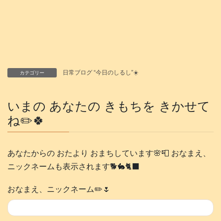
日常ブログ “今日のしるし”☀️
カテゴリー
いまの あなたの きもちを きかせて
ね✏️🍀
あなたからの おたより おまちしています🌸📮 おなまえ、
ニックネームも表示されます🐕️🐇🐈‍⬛
おなまえ、ニックネーム✏️🌷