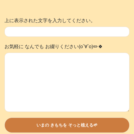
上に表示された文字を入力してください。
お気軽に なんでも お綴りください(о´∀`о)✏️🍀