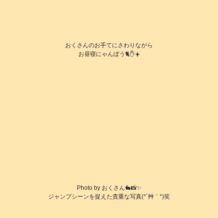
おくさんのお手てにさわりながら
お昼寝にゃんぼう🐈️✋☀️
Photo by おくさん🐇📸✨
ジャンプシーンを捉えた貴重な写真(*´艸｀*)笑