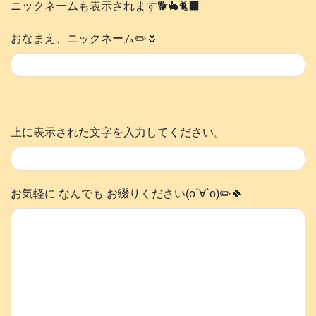
ニックネームも表示されます🐕️🐇🐈‍⬛
おなまえ、ニックネーム✏️🌷
上に表示された文字を入力してください。
お気軽に なんでも お綴りください(о´∀`о)✏️🍀