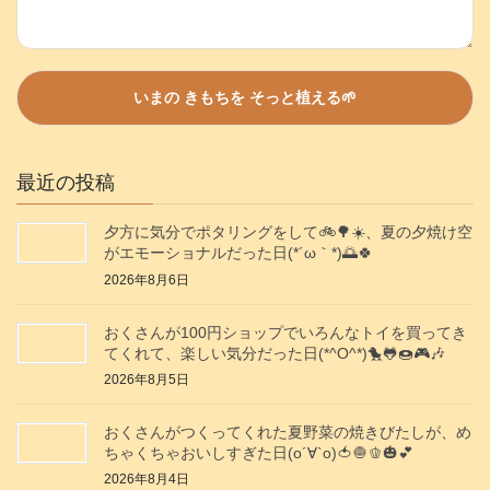
最近の投稿
夕方に気分でポタリングをして🚲️🌳☀️、夏の夕焼け空
がエモーショナルだった日(⁠*⁠´⁠ω⁠｀⁠*⁠)🌅🍀
2026年8月6日
おくさんが100円ショップでいろんなトイを買ってき
てくれて、楽しい気分だった日(*^O^*)🐤🐸🍩🎮️🎶
2026年8月5日
おくさんがつくってくれた夏野菜の焼きびたしが、め
ちゃくちゃおいしすぎた日(о´∀`о)🍅🧅🫑🎃💕
2026年8月4日