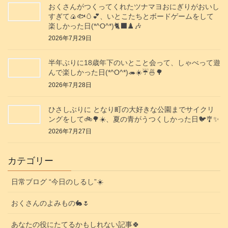
おくさんがつくってくれたツナマヨおにぎりがおいし
すぎて🍙🐟️🥚💕、いとこたちとボードゲームをして
楽しかった日(*^O^*)🐈‍⬛♟️🎶
2026年7月29日
半年ぶりに18歳年下のいとこと会って、しゃべって遊
んで楽しかった日(*^O^*)🦔☀️☔🍜🌳
2026年7月28日
ひさしぶりに となり町の大好きな公園までサイクリ
ングをして🚲️🌳☀️、夏の青がうつくしかった日🐦️🎐✨️
2026年7月27日
カテゴリー
日常ブログ “今日のしるし”☀️
おくさんのよみもの🐇🌷
あなたの役にたてるかもしれない記事🍀