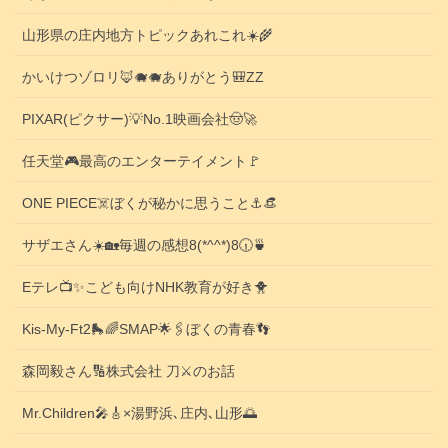
山形県の庄内地方トピックあれこれ☀️🌾
かいけつゾロリ🦊🐗🐗ありがとう🎒ZZ
PIXAR(ピクサー)💡No.1映画会社🤠🚀
任天堂🎮️最高のエンターテイメント🚩
ONE PIECE☠️ぼくが秘かに思うこと⚓️👒
サザエさん☀️🏡毎週の感想8(*^^*)8🕡️🍵
Eテレ📺️✨こども向けNHK教育が好き🐥
Kis-My-Ft2🛼🌈SMAP🌟🖇️ぼくの青春👣
森岡毅さん🔢株式会社 刀⚔️のお話
Mr.Children🎤🎸×湯野浜､庄内､山形🌅