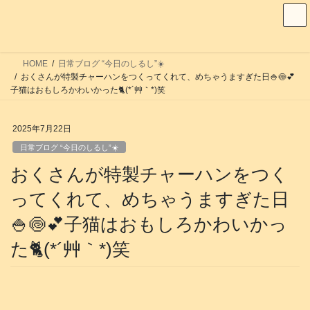
コ
ナ
ン
ビ
テ
ゲ
ン
ー
HOME
日常ブログ “今日のしるし”☀️
ツ
シ
おくさんが特製チャーハンをつくってくれて、めちゃうますぎた日🍚🍥💕
へ
ョ
子猫はおもしろかわいかった🐈️(*´艸｀*)笑
ス
ン
キ
に
2025年7月22日
ッ
移
日常ブログ “今日のしるし”☀️
プ
動
おくさんが特製チャーハンをつく
ってくれて、めちゃうますぎた日
🍚🍥💕子猫はおもしろかわいかっ
た🐈️(*´艸｀*)笑