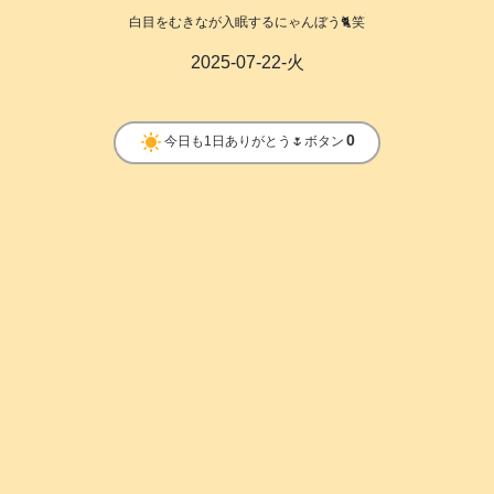
白目をむきなが入眠するにゃんぼう🐈️笑
2025-07-22-火
clear_day
0
今日も1日ありがとう🌷ボタン