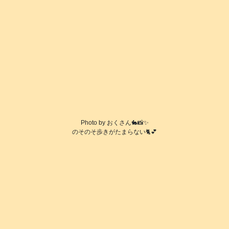
Photo by おくさん🐇📸✨
のそのそ歩きがたまらない🐈️💕