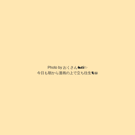
Photo by おくさん🐇📸✨
今日も朝から漫画の上で立ち往生🐈️📖