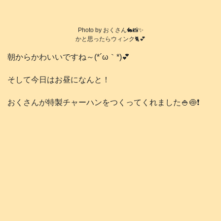
Photo by おくさん🐇📸✨
かと思ったらウィンク🐈️💕
朝からかわいいですね～(*´ω｀*)💕
そして今日はお昼になんと！
おくさんが特製チャーハンをつくってくれました🍚🍥❗️