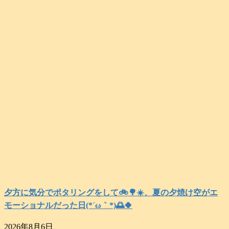
夕方に気分でポタリングをして🚲️🌳☀️、夏の夕焼け空がエ
モーショナルだった日(⁠*⁠´⁠ω⁠｀⁠*⁠)🌅🍀
2026年8月6日