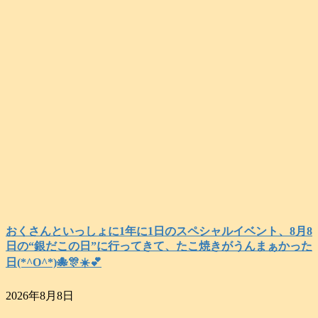
おくさんといっしょに1年に1日のスペシャルイベント、8月8
日の“銀だこの日”に行ってきて、たこ焼きがうんまぁかった
日(*^O^*)🐙🎊☀️💕
2026年8月8日