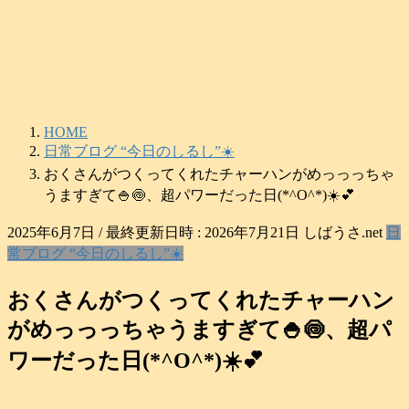
コ
ナ
ン
ビ
テ
ゲ
ン
ー
ツ
シ
へ
ョ
HOME
ス
ン
日常ブログ “今日のしるし”☀️
キ
に
おくさんがつくってくれたチャーハンがめっっっちゃ
ッ
移
プ
動
うますぎて🍚🍥、超パワーだった日(*^O^*)☀️💕
2025年6月7日
/ 最終更新日時 :
2026年7月21日
しばうさ.net
日
常ブログ “今日のしるし”☀️
おくさんがつくってくれたチャーハン
がめっっっちゃうますぎて🍚🍥、超パ
ワーだった日(*^O^*)☀️💕