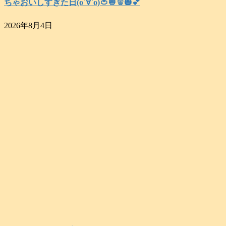
ちゃおいしすぎた日(о´∀`о)🍅🧅🫑🎃💕
2026年8月4日