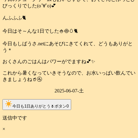
びっくりでした(о´∀`о)💕
んふふふ🐈️
今日はそ～んな1日でした🍚🍥🥚🐈️
今日もしばうさ.netにあそびにきてくれて、どうもありがと
う＊
おくさんのごはんはパワーがでますね💕✨
これから暑くなっていきそうなので、お水いっぱい飲んでい
きましょうね🥤🚰
2025-06-07-土
clear_day
今日も1日ありがとう🌷ボタン
0
送信中です
×