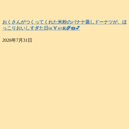
おくさんがつくってくれた米粉のバナナ蒸しドーナツが、ほ
っこりおいしすぎた日(о´∀`о)🍌🌾🍩💕
2026年7月31日