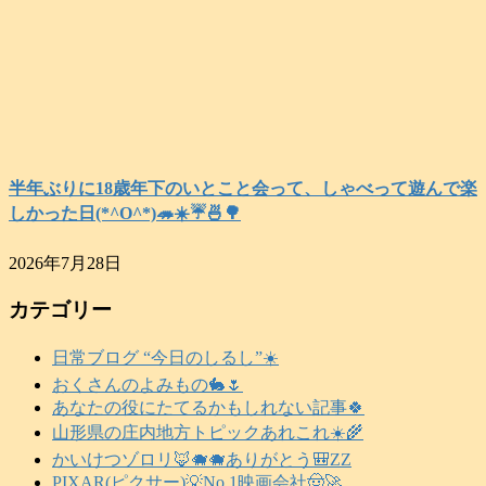
半年ぶりに18歳年下のいとこと会って、しゃべって遊んで楽
しかった日(*^O^*)🦔☀️☔🍜🌳
2026年7月28日
カテゴリー
日常ブログ “今日のしるし”☀️
おくさんのよみもの🐇🌷
あなたの役にたてるかもしれない記事🍀
山形県の庄内地方トピックあれこれ☀️🌾
かいけつゾロリ🦊🐗🐗ありがとう🎒ZZ
PIXAR(ピクサー)💡No.1映画会社🤠🚀