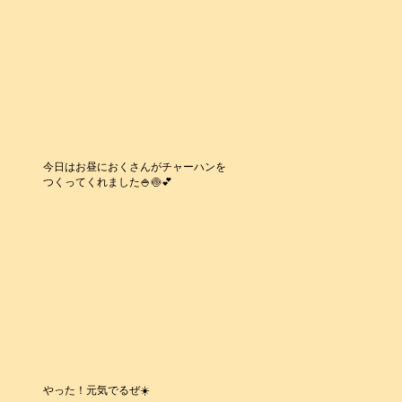
今日はお昼におくさんがチャーハンを
つくってくれました🍚🍥💕
やった！元気でるぜ☀️