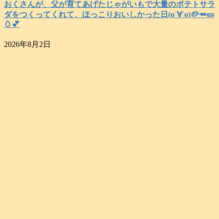
おくさんが、父が育てあげたじゃがいもで大量のポテトサラ
ダをつくってくれて、ほっこりおいしかった日(о´∀`о)🥔🥕🥒
🥚💕
2026年8月2日