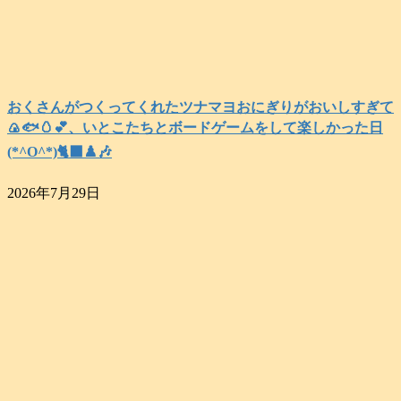
おくさんがつくってくれたツナマヨおにぎりがおいしすぎて
🍙🐟️🥚💕、いとこたちとボードゲームをして楽しかった日
(*^O^*)🐈‍⬛♟️🎶
2026年7月29日