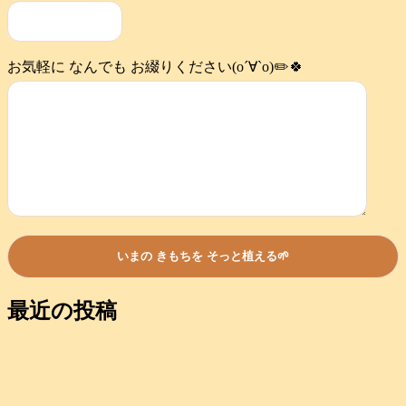
お気軽に なんでも お綴りください(о´∀`о)✏️🍀
最近の投稿