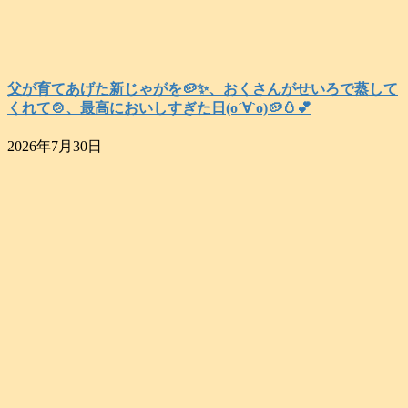
父が育てあげた新じゃがを🥔✨️、おくさんがせいろで蒸して
くれて🍲、最高においしすぎた日(о´∀`о)🥔🥚💕
2026年7月30日