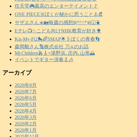
任天堂🎮️最高のエンターテイメント🚩
ONE PIECE☠️ぼくが秘かに思うこと⚓️👒
サザエさん☀️🏡毎週の感想8(*^^*)8🕡️🍵
Eテレ📺️✨こども向けNHK教育が好き🐥
Kis-My-Ft2🛼🌈SMAP🌟🖇️ぼくの青春👣
森岡毅さん🔢株式会社 刀⚔️のお話
Mr.Children🎤🎸×湯野浜､庄内､山形🌅
イベントでギター演奏🎸🎶
アーカイブ
2026年8月
2026年7月
2026年6月
2026年5月
2026年4月
2026年3月
2026年2月
2026年1月
2025年12月