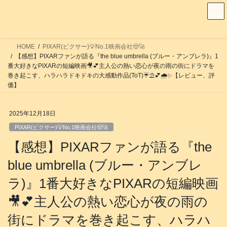
コ
ナ
ン
ビ
テ
ゲ
ン
ー
HOME
PIXAR(ピクサー)💡No.1映画会社🤠🚀
ツ
シ
【感想】PIXARファンが語る『the blue umbrella (ブルー・アンブレラ)』1
へ
ョ
番大好きなPIXARの短編映画🎥💕主人公の熱い恋心が夜の雨の街にドラマを
巻き起こす、ハラハラドキドキの大感動作品(ToT)☔️⛱️💕🌧️✨️【レビュー、評
ス
ン
価】
キ
に
ッ
移
2025年12月18日
プ
動
PIXAR(ピクサー)💡No.1映画会社🤠🚀
【感想】PIXARファンが語る『the
blue umbrella (ブルー・アンブレ
ラ)』1番大好きなPIXARの短編映画
🎥💕主人公の熱い恋心が夜の雨の
街にドラマを巻き起こす、ハラハ