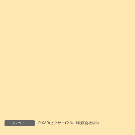
PIXAR(ピクサー)💡No.1映画会社🤠🚀
カテゴリー