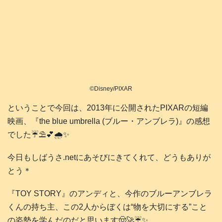
©Disney/PIXAR
ということで今回は、2013年に公開されたPIXARの短編
映画、『the blue umbrella (ブルー・アンブレラ)』の感想
でした☔️⛱️💕🌧️✨️
今日もしばうさ.netにあそびにきてくれて、どうもありが
とう＊
『TOY STORY』のアンディと、今作のブルーアンブレラ
くんの持ち主、この2人からぼくは“物を大切にする”こと
の姿勢を学んだのだと思います🤠🚀☔️✨️