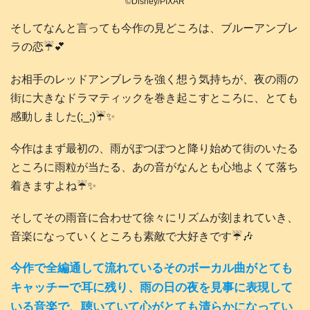
©Disney/PIXAR
そしてなんと言っても今作の見どころは、ブルーアンブレ
ラの恋☔️💕
お相手のレッドアンブレラを強く想う気持ちが、夜の雨の
街に大きなドラマティックを巻き起こすところに、とても
感動しました(;_;)☔️✨️
今作はまず最初の、雨がぽつぽつと降り始めて街のいたる
ところに雨粒が当たる、あの音がなんとも心地よくて落ち
着きますよね☔✨️
そしてその雨音に合わせて徐々にリズムが刻まれていき、
音楽になっていくところも素敵で大好きです☔🎶
今作で全編通して流れているそのボーカル曲がとても
キャッチーで耳に残り、雨の日の夜を見事に表現して
いる音楽で、聴いていて心がとても清らかになってい