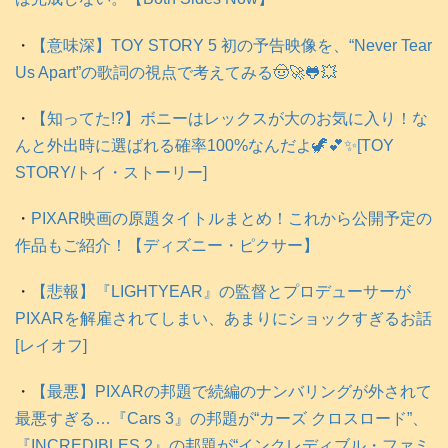
・
【意味深】TOY STORY 5 初の予告映像を、“Never Tear
Us Apart”の歌詞の視点で考えてみる🤠🚀🐸💥
・
【知ってた!?】ボニーはレックスが大のお気に入り！な
んと外出時に選ばれる確率100%なんだよ🦖💕✨️[TOY
STORY/トイ・ストーリー]
・
PIXAR映画の原題タイトルまとめ！これから公開予定の
作品もご紹介！【ディズニー・ピクサー】
・
【悲報】『LIGHTYEAR』の監督とプロデューサーが
PIXARを解雇されてしまい、あまりにショックすぎるお話
[レイオフ]
・
【最悪】PIXARの邦題で続編のナンバリングが外されて
最悪すぎる…『Cars 3』の邦題が“カーズ クロスロード”、
『INCREDIBLES 2』の邦題が“インクレディブル・ファミ