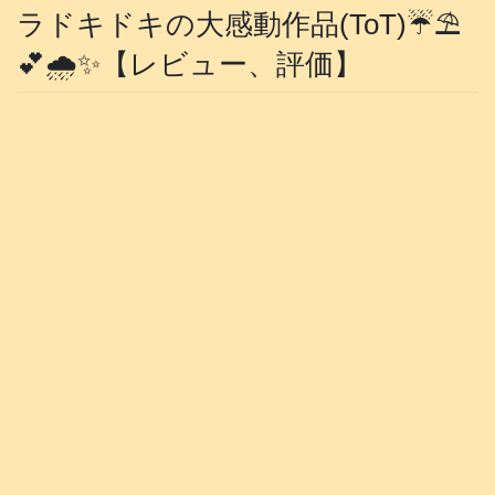
ラドキドキの大感動作品(ToT)☔️⛱️
💕🌧️✨️【レビュー、評価】