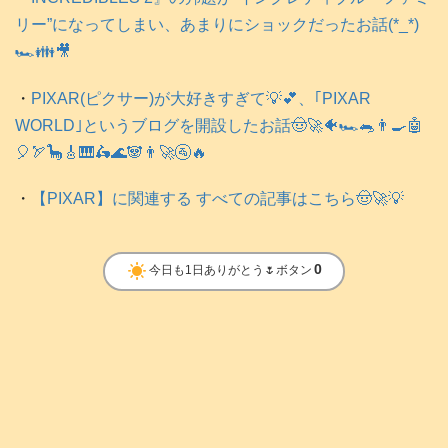
リー”になってしまい、あまりにショックだったお話(*_*)
🏎️👪️🎥
・
PIXAR(ピクサー)が大好きすぎて💡💕、｢PIXAR
WORLD｣というブログを開設したお話🤠🚀🐠🏎️🐀👨‍🍳🤖
🎈🏹🦕🎸🎹🛵🌊🐼👨‍🚀🚰🔥
・
【PIXAR】に関連する すべての記事はこちら🤠🚀💡
clear_day
0
今日も1日ありがとう🌷ボタン